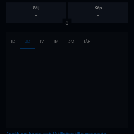
Sälj
Köp
-
-
0
1D
3D
1V
1M
3M
1ÅR