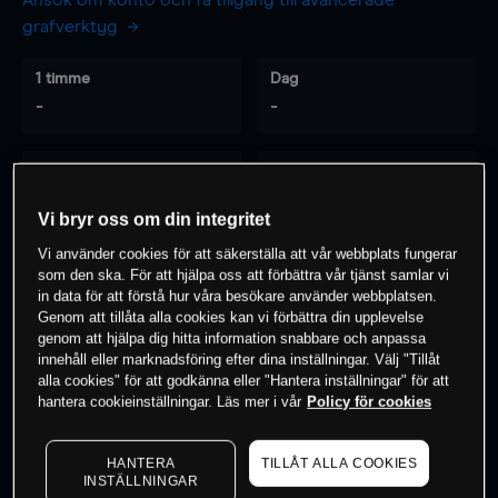
Ansök om konto och få tillgång till avancerade
grafverktyg
1 timme
Dag
-
-
7 dagar
30 dagar
-
-
Vi bryr oss om din integritet
Vi använder cookies för att säkerställa att vår webbplats fungerar
som den ska. För att hjälpa oss att förbättra vår tjänst samlar vi
0
% av kunderna har en
position i detta
in data för att förstå hur våra besökare använder webbplatsen.
Genom att tillåta alla cookies kan vi förbättra din upplevelse
instrument
genom att hjälpa dig hitta information snabbare och anpassa
innehåll eller marknadsföring efter dina inställningar. Välj "Tillåt
alla cookies" för att godkänna eller "Hantera inställningar" för att
Börja handla
hantera cookieinställningar. Läs mer i vår
Policy för cookies
HANTERA
TILLÅT ALLA COOKIES
INSTÄLLNINGAR