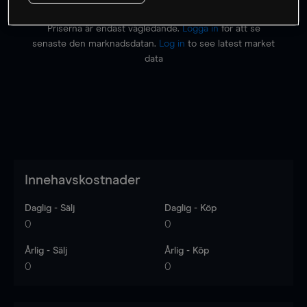
Priserna är endast vägledande.
Logga in
för att se
senaste den marknadsdatan.
Log in
to see latest market
data
Innehavskostnader
Daglig - Sälj
Daglig - Köp
0
0
Årlig - Sälj
Årlig - Köp
0
0