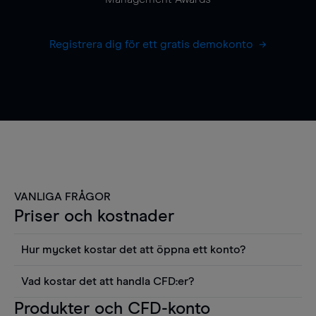
Registrera dig för ett gratis demokonto
VANLIGA FRÅGOR
Priser och kostnader
Hur mycket kostar det att öppna ett konto?
Det finns ingen kostnad för att öppna ett
Vad kostar det att handla CFD:er?
livekonto. Du kan också visa våra priser och
Det är en rad kostnader att tänka på när man
Produkter och CFD-konto
använda sådana verktyg som diagram, Reuters