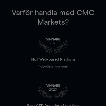
Varför handla
med CMC
Markets?
VINNARE
2021
No.1 Web-based Platform
ForexBrokers.com
VINNARE
2020
Best CFD Provider of the Year