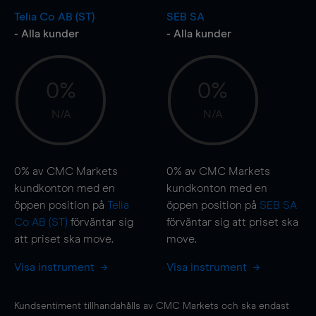
Telia Co AB (ST)
SEB SA
- Alla kunder
- Alla kunder
0%
0%
N/A
N/A
0%
av CMC Markets
0%
av CMC Markets
kundkonton med en
kundkonton med en
öppen position på
Telia
öppen position på
SEB SA
Co AB (ST)
förväntar sig
förväntar sig att priset ska
att priset ska
move
.
move
.
Visa instrument
Visa instrument
Kundsentiment tillhandahålls av CMC Markets och ska endast