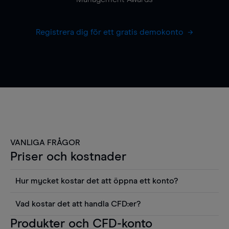
Registrera dig för ett gratis demokonto
VANLIGA FRÅGOR
Priser och kostnader
Hur mycket kostar det att öppna ett konto?
Det finns ingen kostnad för att öppna ett
Vad kostar det att handla CFD:er?
livekonto. Du kan också visa våra priser och
Det är en rad kostnader att tänka på när man
Produkter och CFD-konto
använda sådana verktyg som diagram, Reuters