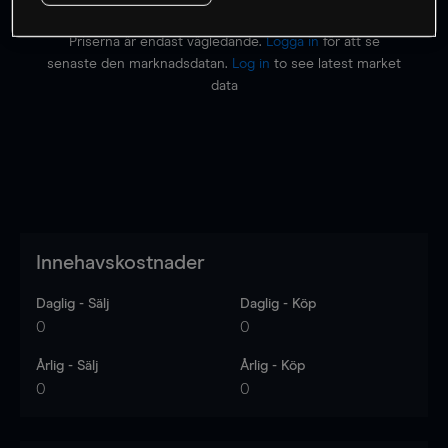
Priserna är endast vägledande.
Logga in
för att se
senaste den marknadsdatan.
Log in
to see latest market
data
Innehavskostnader
Daglig - Sälj
Daglig - Köp
0
0
Årlig - Sälj
Årlig - Köp
0
0