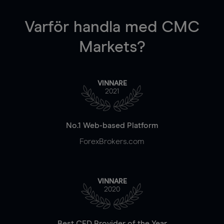
Varför handla
med CMC
Markets?
VINNARE
2021
No.1 Web-based Platform
ForexBrokers.com
VINNARE
2020
Best CFD Provider of the Year