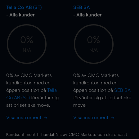
Telia Co AB (ST)
SEB SA
- Alla kunder
- Alla kunder
0%
0%
N/A
N/A
0%
av CMC Markets
0%
av CMC Markets
kundkonton med en
kundkonton med en
öppen position på
Telia
öppen position på
SEB SA
Co AB (ST)
förväntar sig
förväntar sig att priset ska
att priset ska
move
.
move
.
Visa instrument
Visa instrument
Kundsentiment tillhandahålls av CMC Markets och ska endast