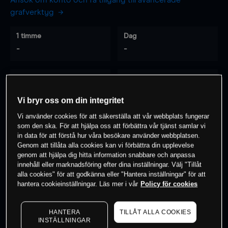
Ansök om konto och få tillgång till avancerade
grafverktyg
1 timme
Dag
-
-
7 dagar
30 dagar
-
-
Vi bryr oss om din integritet
Vi använder cookies för att säkerställa att vår webbplats fungerar
som den ska. För att hjälpa oss att förbättra vår tjänst samlar vi
0
% av kunderna har en
position i detta
in data för att förstå hur våra besökare använder webbplatsen.
Genom att tillåta alla cookies kan vi förbättra din upplevelse
instrument
genom att hjälpa dig hitta information snabbare och anpassa
innehåll eller marknadsföring efter dina inställningar. Välj "Tillåt
alla cookies" för att godkänna eller "Hantera inställningar" för att
Börja handla
hantera cookieinställningar. Läs mer i vår
Policy för cookies
HANTERA
TILLÅT ALLA COOKIES
INSTÄLLNINGAR