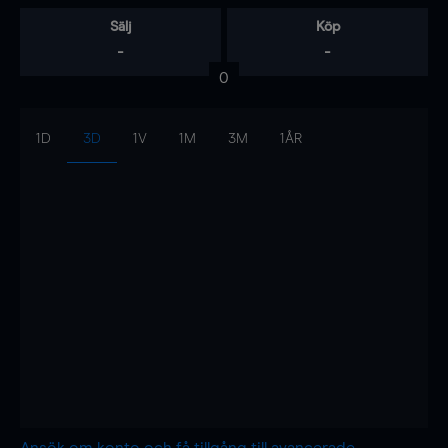
Sälj
Köp
-
-
0
1D
3D
1V
1M
3M
1ÅR