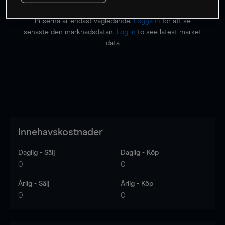
Priserna är endast vägledande.
Logga in
för att se
senaste den marknadsdatan.
Log in
to see latest market
data
Innehavskostnader
Daglig - Sälj
Daglig - Köp
0
0
Årlig - Sälj
Årlig - Köp
0
0