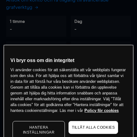
Ansök om konto och få tillgång till avancerade
grafverktyg
1 timme
Dag
-
-
7 dagar
30 dagar
-
-
Vi bryr oss om din integritet
Vi använder cookies för att säkerställa att vår webbplats fungerar
som den ska. För att hjälpa oss att förbättra vår tjänst samlar vi
0
% av kunderna har en
position i detta
in data för att förstå hur våra besökare använder webbplatsen.
Genom att tillåta alla cookies kan vi förbättra din upplevelse
instrument
genom att hjälpa dig hitta information snabbare och anpassa
innehåll eller marknadsföring efter dina inställningar. Välj "Tillåt
alla cookies" för att godkänna eller "Hantera inställningar" för att
Börja handla
hantera cookieinställningar. Läs mer i vår
Policy för cookies
HANTERA
TILLÅT ALLA COOKIES
INSTÄLLNINGAR