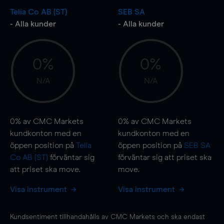
Telia Co AB (ST)
SEB SA
- Alla kunder
- Alla kunder
0%
0%
N/A
N/A
0%
av CMC Markets
0%
av CMC Markets
kundkonton med en
kundkonton med en
öppen position på
Telia
öppen position på
SEB SA
Co AB (ST)
förväntar sig
förväntar sig att priset ska
att priset ska
move
.
move
.
Visa instrument
Visa instrument
Kundsentiment tillhandahålls av CMC Markets och ska endast