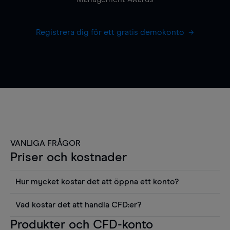
Registrera dig för ett gratis demokonto
VANLIGA FRÅGOR
Priser och kostnader
Hur mycket kostar det att öppna ett konto?
Det finns ingen kostnad för att öppna ett
Vad kostar det att handla CFD:er?
livekonto. Du kan också visa våra priser och
Det är en rad kostnader att tänka på när man
Produkter och CFD-konto
använda sådana verktyg som diagram, Reuters