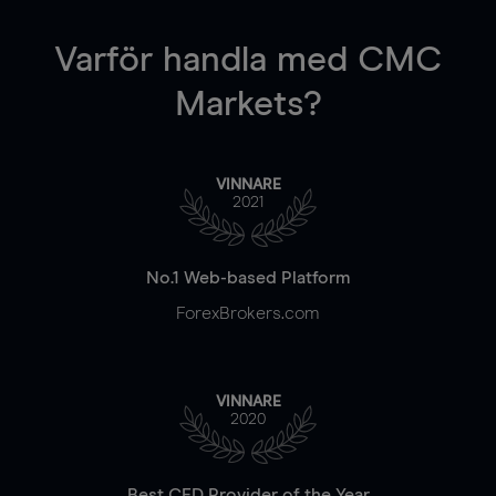
Varför handla
med CMC
Markets?
VINNARE
2021
No.1 Web-based Platform
ForexBrokers.com
VINNARE
2020
Best CFD Provider of the Year