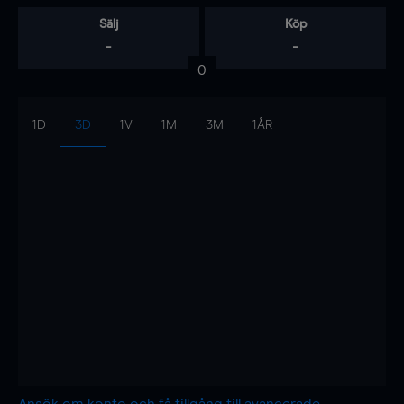
Sälj
Köp
-
-
0
1D
3D
1V
1M
3M
1ÅR