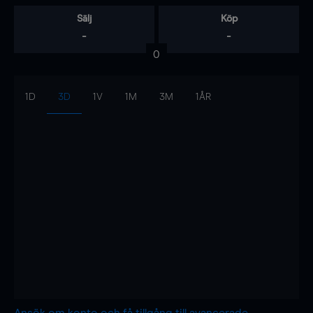
Sälj
Köp
-
-
0
1D
3D
1V
1M
3M
1ÅR