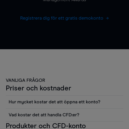
Registrera dig för ett gratis demokonto
VANLIGA FRÅGOR
Priser och kostnader
Hur mycket kostar det att öppna ett konto?
Det finns ingen kostnad för att öppna ett
Vad kostar det att handla CFD:er?
livekonto. Du kan också visa våra priser och
Det är en rad kostnader att tänka på när man
Produkter och CFD-konto
använda sådana verktyg som diagram, Reuters