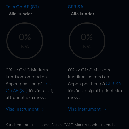
Telia Co AB (ST)
SEB SA
- Alla kunder
- Alla kunder
0%
0%
N/A
N/A
0%
av CMC Markets
0%
av CMC Markets
kundkonton med en
kundkonton med en
öppen position på
Telia
öppen position på
SEB SA
Co AB (ST)
förväntar sig
förväntar sig att priset ska
att priset ska
move
.
move
.
Visa instrument
Visa instrument
Kundsentiment tillhandahålls av CMC Markets och ska endast