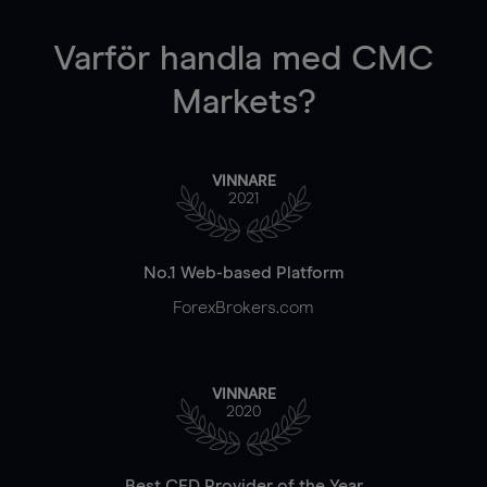
Varför handla
med CMC
Markets?
VINNARE
2021
No.1 Web-based Platform
ForexBrokers.com
VINNARE
2020
Best CFD Provider of the Year