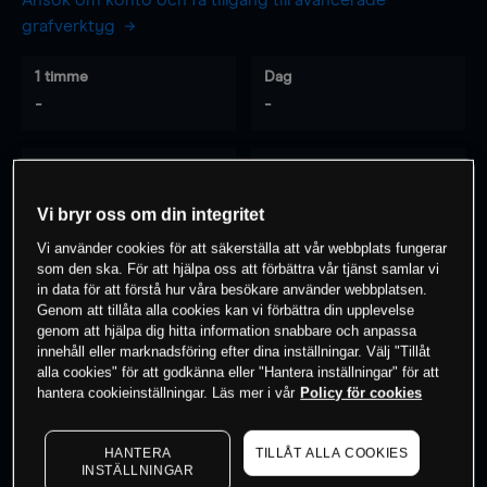
Ansök om konto och få tillgång till avancerade
grafverktyg
1 timme
Dag
-
-
7 dagar
30 dagar
-
-
Vi bryr oss om din integritet
Vi använder cookies för att säkerställa att vår webbplats fungerar
som den ska. För att hjälpa oss att förbättra vår tjänst samlar vi
0
% av kunderna har en
position i detta
in data för att förstå hur våra besökare använder webbplatsen.
Genom att tillåta alla cookies kan vi förbättra din upplevelse
instrument
genom att hjälpa dig hitta information snabbare och anpassa
innehåll eller marknadsföring efter dina inställningar. Välj "Tillåt
alla cookies" för att godkänna eller "Hantera inställningar" för att
Börja handla
hantera cookieinställningar. Läs mer i vår
Policy för cookies
HANTERA
TILLÅT ALLA COOKIES
INSTÄLLNINGAR