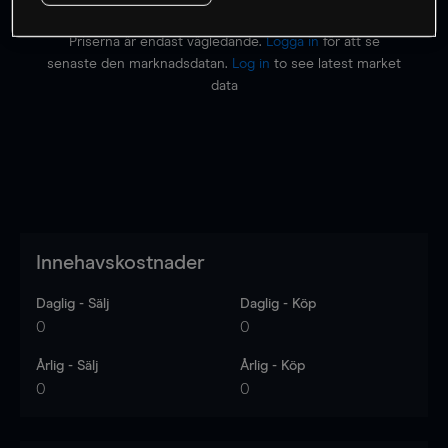
Priserna är endast vägledande.
Logga in
för att se
senaste den marknadsdatan.
Log in
to see latest market
data
Innehavskostnader
Daglig - Sälj
Daglig - Köp
0
0
Årlig - Sälj
Årlig - Köp
0
0