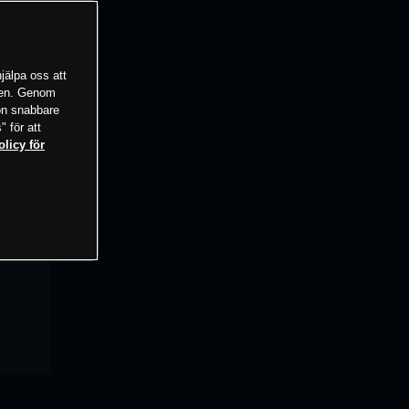
jälpa oss att
tsen. Genom
ion snabbare
" för att
olicy för