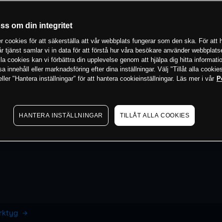
oss om din integritet
 cookies för att säkerställa att vår webbplats fungerar som den ska. För att h
vår tjänst samlar vi in data för att förstå hur våra besökare använder webbpla
 alla cookies kan vi förbättra din upplevelse genom att hjälpa dig hitta informat
 innehåll eller marknadsföring efter dina inställningar. Välj "Tillåt alla cookies
ler "Hantera inställningar" för att hantera cookieinställningar. Läs mer i vår
P
HANTERA INSTÄLLNINGAR
TILLÅT ALLA COOKIES
erktyg