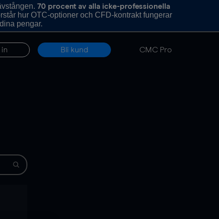
hävstången.
70 procent av alla icke-professionella
förstår hur OTC-optioner och CFD-kontrakt fungerar
 dina pengar.
 in
Bli kund
CMC Pro