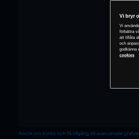
Vi bryr 
Vi använder
förbättra 
att tillåta
och anpassa
godkänna el
cookies
Ansök om konto och få tillgång till avancerade grafv