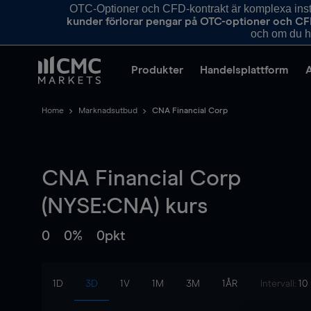
OTC-Optioner och CFD-kontrakt är komplexa instr
kunder förlorar pengar på OTC-optioner och CF
och om du ha
Produkter
Handelsplattform
Home
Marknadsutbud
CNA Financial Corp
CNA Financial Corp
(NYSE:CNA) kurs
0
0%
0pkt
1D
3D
1V
1M
3M
1ÅR
Intervall:
10