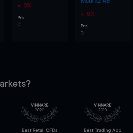
Mauritz AB
0%
0%
Pris
0
Pris
0
rkets?
VINNARE
VINNARE
2020
2019
Best Retail CFDs
Best Trading App