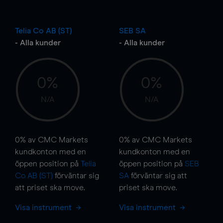
Telia Co AB (ST)
SEB SA
- Alla kunder
- Alla kunder
0%
0%
N/A
N/A
0%
av CMC Markets
0%
av CMC Markets
kundkonton med en
kundkonton med en
öppen position på
Telia
öppen position på
SEB
Co AB (ST)
förväntar sig
SA
förväntar sig att
att priset ska
move
.
priset ska
move
.
Visa instrument
Visa instrument