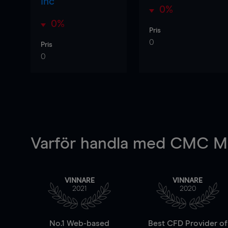
Inc
0%
0%
Pris
0
Pris
0
Varför handla
med CMC Ma
VINNARE
VINNARE
2021
2020
No.1 Web-based
Best CFD Provider of