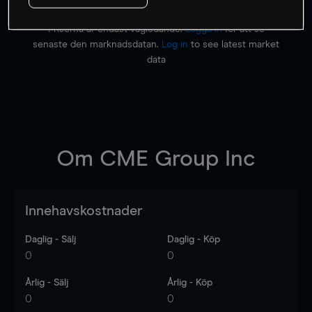
Priserna är endast vägledande.
Logga in
för att se
senaste den marknadsdatan.
Log in
to see latest market
data
Om
CME Group Inc
Innehavskostnader
Daglig - Sälj
Daglig - Köp
0
0
Årlig - Sälj
Årlig - Köp
0
0