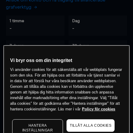
Ansök om konto och få tillgång till avancerade
grafverktyg
1 timme
Dag
-
-
7 dagar
30 dagar
-
-
Vi bryr oss om din integritet
Vi använder cookies för att säkerställa att vår webbplats fungerar
som den ska. För att hjälpa oss att förbättra vår tjänst samlar vi
0
% av kunderna har en
position i detta
in data för att förstå hur våra besökare använder webbplatsen.
Genom att tillåta alla cookies kan vi förbättra din upplevelse
instrument
genom att hjälpa dig hitta information snabbare och anpassa
innehåll eller marknadsföring efter dina inställningar. Välj "Tillåt
alla cookies" för att godkänna eller "Hantera inställningar" för att
Börja handla
hantera cookieinställningar. Läs mer i vår
Policy för cookies
HANTERA
TILLÅT ALLA COOKIES
INSTÄLLNINGAR