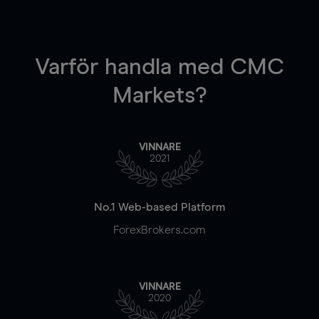
Varför handla
med CMC
Markets?
VINNARE
2021
No.1 Web-based Platform
ForexBrokers.com
VINNARE
2020