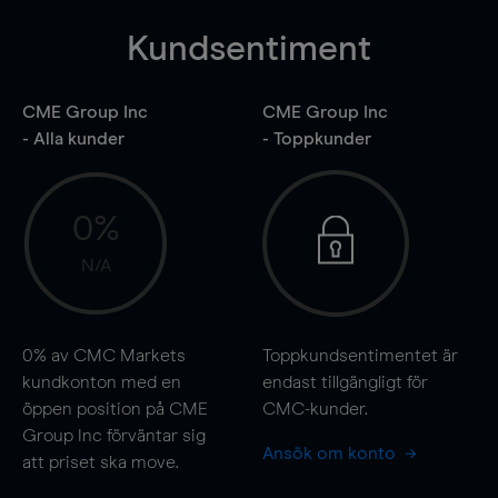
Kundsentiment
CME Group Inc
CME Group Inc
- Alla kunder
- Toppkunder
0%
N/A
0%
av CMC Markets
Toppkundsentimentet är
kundkonton med en
endast tillgängligt för
öppen position på CME
CMC-kunder.
Group Inc förväntar sig
Ansök om konto
att priset ska
move
.