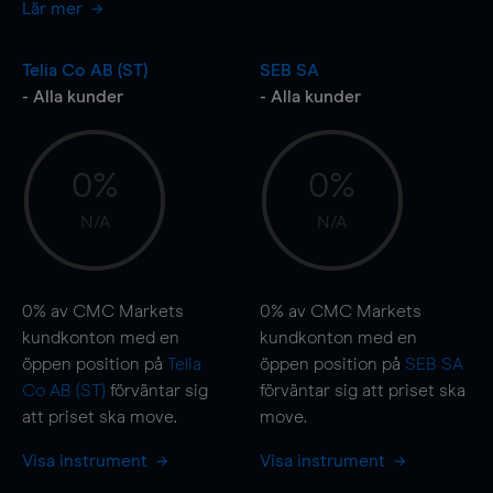
Lär mer
Telia Co AB (ST)
SEB SA
- Alla kunder
- Alla kunder
0%
0%
N/A
N/A
0%
av CMC Markets
0%
av CMC Markets
kundkonton med en
kundkonton med en
öppen position på
Telia
öppen position på
SEB SA
Co AB (ST)
förväntar sig
förväntar sig att priset ska
att priset ska
move
.
move
.
Visa instrument
Visa instrument