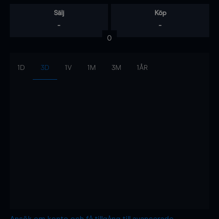
Sälj
Köp
-
-
0
1D
3D
1V
1M
3M
1ÅR