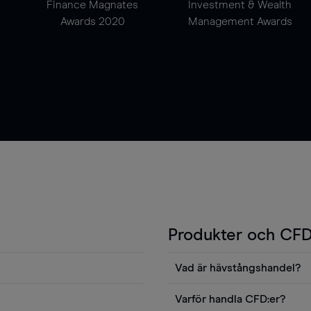
Finance Magnates
Investment & Wealth
Awards 2020
Management Awards
Produkter och CFD
Vad är hävstångshandel?
Du kan också visa våra
En av fördelarna med CFD-ha
Varför handla CFD:er?
ters news eller
andel v det totala värdet fö