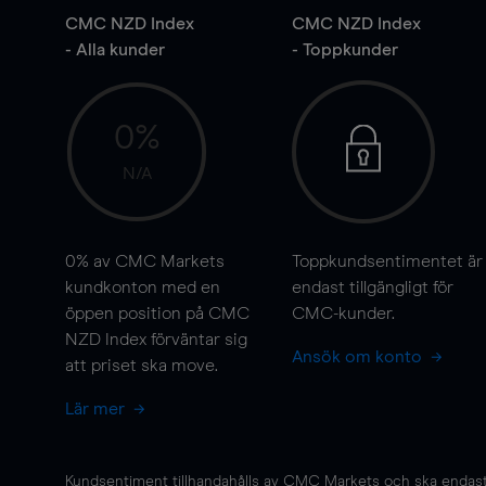
CMC NZD Index
CMC NZD Index
- Alla kunder
- Toppkunder
0%
N/A
0%
av CMC Markets
Toppkundsentimentet är
kundkonton med en
endast tillgängligt för
öppen position på CMC
CMC-kunder.
NZD Index förväntar sig
Ansök om konto
att priset ska
move
.
Lär mer
Kundsentiment tillhandahålls av CMC Markets och ska endast s