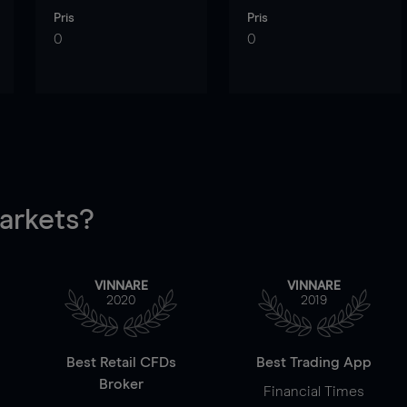
Pris
Pris
0
0
rkets?
VINNARE
VINNARE
2020
2019
Best Retail CFDs
Best Trading App
Broker
Financial Times