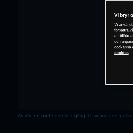
Vi bryr 
Vi använder
förbättra 
att tillåta
och anpassa
godkänna el
cookies
Ansök om konto och få tillgång till avancerade grafv