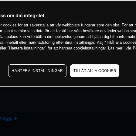
oss om din integritet
 cookies för att säkerställa att vår webbplats fungerar som den ska. För att h
vår tjänst samlar vi in data för att förstå hur våra besökare använder webbpla
 alla cookies kan vi förbättra din upplevelse genom att hjälpa dig hitta informat
 innehåll eller marknadsföring efter dina inställningar. Välj "Tillåt alla cookies
ler "Hantera inställningar" för att hantera cookieinställningar. Läs mer i vår
P
HANTERA INSTÄLLNINGAR
TILLÅT ALLA COOKIES
erktyg