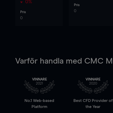
0%
Pris
0
Pris
0
Varför handla
med CMC Ma
VINNARE
VINNARE
2021
2020
No.1 Web-based
Best CFD Provider of
Platform
the Year