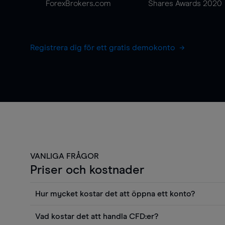
ForexBrokers.com
Shares Awards 2020
Registrera dig för ett gratis demokonto
VANLIGA FRÅGOR
Priser och kostnader
Hur mycket kostar det att öppna ett konto?
Det finns ingen kostnad för att öppna ett livekonto. 
Vad kostar det att handla CFD:er?
priser och använda sådana verktyg som diagram, Reu