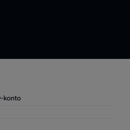
-konto
ndel är att du endast behöver betala en liten
r positionen för att öppna en position och detta