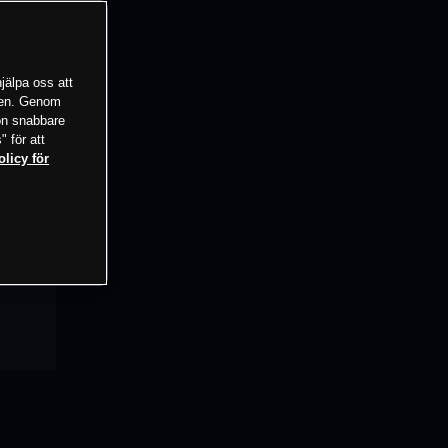
jälpa oss att
tsen. Genom
ion snabbare
" för att
olicy för