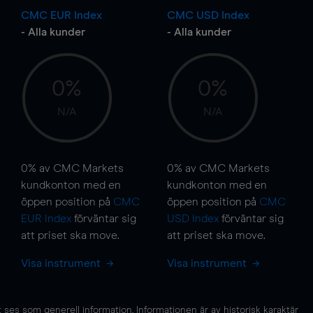
CMC EUR Index
CMC USD Index
- Alla kunder
- Alla kunder
0%
0%
N/A
N/A
0%
av CMC Markets
0%
av CMC Markets
kundkonton med en
kundkonton med en
öppen position på
CMC
öppen position på
CMC
EUR Index
förväntar sig
USD Index
förväntar sig
att priset ska
move
.
att priset ska
move
.
Visa instrument
Visa instrument
es som generell information. Informationen är av historisk karaktär