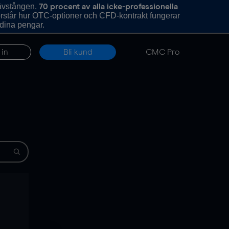
hävstången.
70 procent av alla icke-professionella
förstår hur OTC-optioner och CFD-kontrakt fungerar
 dina pengar.
 in
Bli kund
CMC Pro