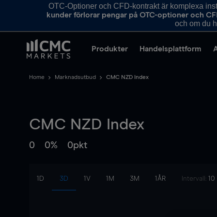
OTC-Optioner och CFD-kontrakt är komplexa instr
kunder förlorar pengar på OTC-optioner och CF
och om du ha
Produkter
Handelsplattform
Home
Marknadsutbud
CMC NZD Index
CMC NZD Index
0
0%
0pkt
1D
3D
1V
1M
3M
1ÅR
Intervall:
10