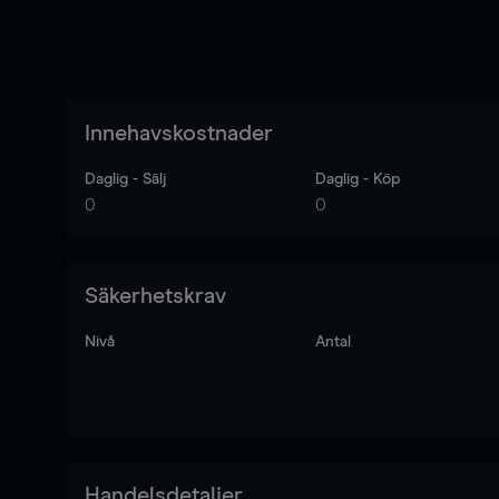
Innehavskostnader
Daglig - Sälj
Daglig - Köp
0
0
Säkerhetskrav
Nivå
Antal
Handelsdetaljer