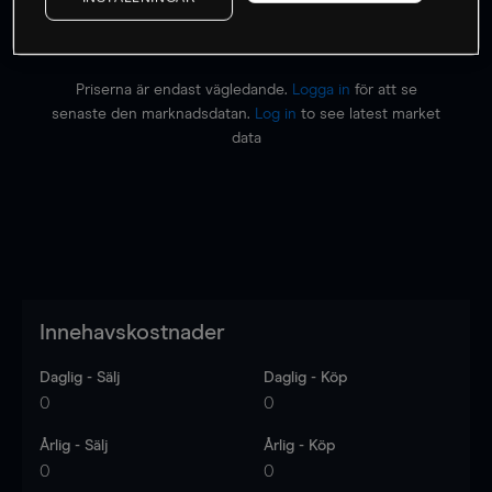
Priserna är endast vägledande.
Logga in
för att se
senaste den marknadsdatan.
Log in
to see latest market
data
Innehavskostnader
Daglig - Sälj
Daglig - Köp
0
0
Årlig - Sälj
Årlig - Köp
0
0