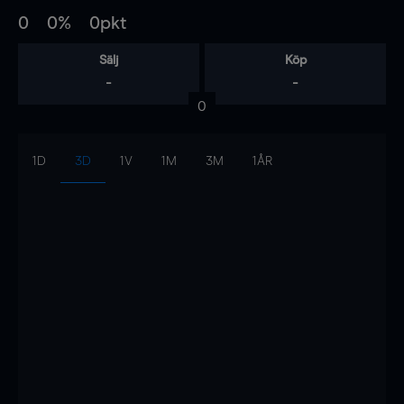
0
0%
0pkt
Sälj
Köp
-
-
0
1D
3D
1V
1M
3M
1ÅR