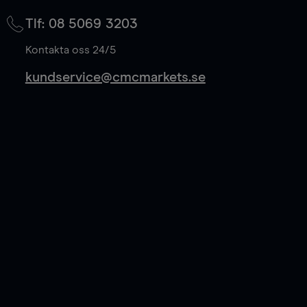
på mittkurs, och sparar 50% av spreadkostnaden.
Tlf: 08 5069 3203
Läs mer
Kontakta oss 24/5
kundservice@cmcmarkets.se