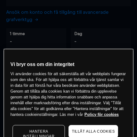
Ansök om konto och få tillgång till avancerade
grafverktyg
1 timme
Dag
-
-
7 dagar
30 dagar
Vi bryr oss om din integritet
-
-
Vi använder cookies för att säkerställa att vår webbplats fungerar
som den ska. För att hjälpa oss att förbättra vår tjänst samlar vi
in data för att förstå hur våra besökare använder webbplatsen.
Genom att tillåta alla cookies kan vi förbättra din upplevelse
0
% av kunderna har en
position i detta
genom att hjälpa dig hitta information snabbare och anpassa
instrument
innehåll eller marknadsföring efter dina inställningar. Välj "Tillåt
alla cookies" för att godkänna eller "Hantera inställningar" för att
hantera cookieinställningar. Läs mer i vår
Policy för cookies
Börja handla
HANTERA
TILLÅT ALLA COOKIES
INSTÄLLNINGAR