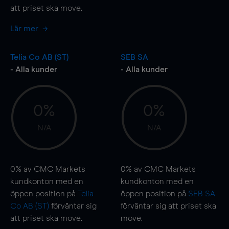
att priset ska
move
.
Lär mer
Telia Co AB (ST)
SEB SA
- Alla kunder
- Alla kunder
0%
0%
N/A
N/A
0%
av CMC Markets
0%
av CMC Markets
kundkonton med en
kundkonton med en
öppen position på
Telia
öppen position på
SEB SA
Co AB (ST)
förväntar sig
förväntar sig att priset ska
att priset ska
move
.
move
.