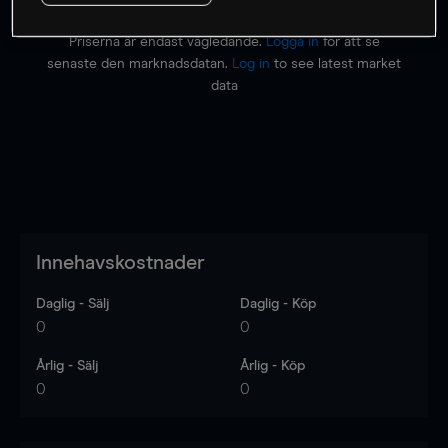
Priserna är endast vägledande.
Logga in
för att se
senaste den marknadsdatan.
Log in
to see latest market
data
Innehavskostnader
Daglig - Sälj
Daglig - Köp
0
0
Årlig - Sälj
Årlig - Köp
0
0