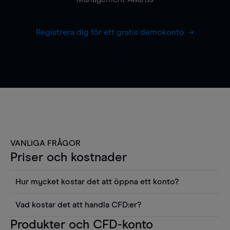
Registrera dig för ett gratis demokonto
VANLIGA FRÅGOR
Priser och kostnader
Hur mycket kostar det att öppna ett konto?
Det finns ingen kostnad för att öppna ett
Vad kostar det att handla CFD:er?
livekonto. Du kan också visa våra priser och
Det är en rad kostnader att tänka på när man
Produkter och CFD-konto
använda sådana verktyg som diagram, Reuters