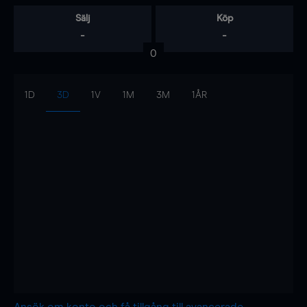
Sälj
Köp
-
-
0
1D
3D
1V
1M
3M
1ÅR