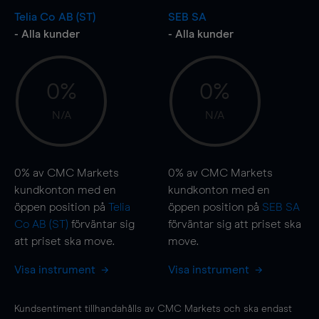
Telia Co AB (ST)
SEB SA
- Alla kunder
- Alla kunder
0%
0%
N/A
N/A
0%
av CMC Markets
0%
av CMC Markets
kundkonton med en
kundkonton med en
öppen position på
Telia
öppen position på
SEB SA
Co AB (ST)
förväntar sig
förväntar sig att priset ska
att priset ska
move
.
move
.
Visa instrument
Visa instrument
Kundsentiment tillhandahålls av CMC Markets och ska endast