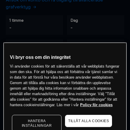
Ansök om konto och få tillgång till avancerade
grafverktyg
1 timme
Dag
-
-
7 dagar
30 dagar
-
-
Vi bryr oss om din integritet
Vi använder cookies för att säkerställa att vår webbplats fungerar
som den ska. För att hjälpa oss att förbättra vår tjänst samlar vi
0
% av kunderna har en
position i detta
in data för att förstå hur våra besökare använder webbplatsen.
Genom att tillåta alla cookies kan vi förbättra din upplevelse
instrument
genom att hjälpa dig hitta information snabbare och anpassa
innehåll eller marknadsföring efter dina inställningar. Välj "Tillåt
alla cookies" för att godkänna eller "Hantera inställningar" för att
Börja handla
hantera cookieinställningar. Läs mer i vår
Policy för cookies
HANTERA
TILLÅT ALLA COOKIES
INSTÄLLNINGAR