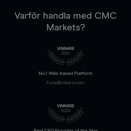
Varför handla
med CMC
Markets?
VINNARE
2021
No.1 Web-based Platform
ForexBrokers.com
VINNARE
2020
Best CFD Provider of the Year