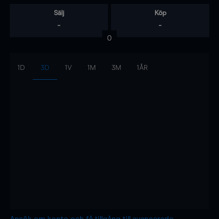
Sälj
Köp
-
-
0
1D
3D
1V
1M
3M
1ÅR