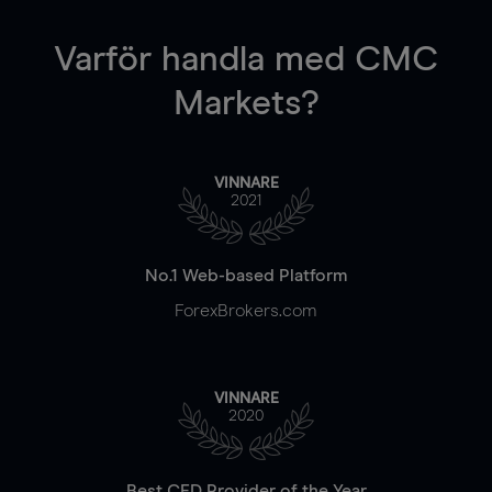
Varför handla
med CMC
Markets?
VINNARE
2021
No.1 Web-based Platform
ForexBrokers.com
VINNARE
2020
Best CFD Provider of the Year