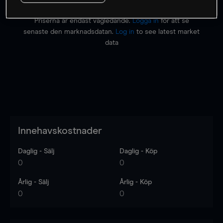
Priserna är endast vägledande.
Logga in
för att se
senaste den marknadsdatan.
Log in
to see latest market
data
Innehavskostnader
Daglig - Sälj
Daglig - Köp
0
0
Årlig - Sälj
Årlig - Köp
0
0