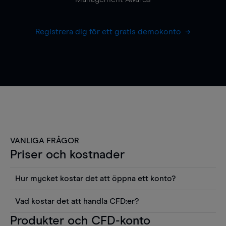
Registrera dig för ett gratis demokonto
VANLIGA FRÅGOR
Priser och kostnader
Hur mycket kostar det att öppna ett konto?
Det finns ingen kostnad för att öppna ett
Vad kostar det att handla CFD:er?
livekonto. Du kan också visa våra priser och
Det är en rad kostnader att tänka på när man
Produkter och CFD-konto
använda sådana verktyg som diagram, Reuters