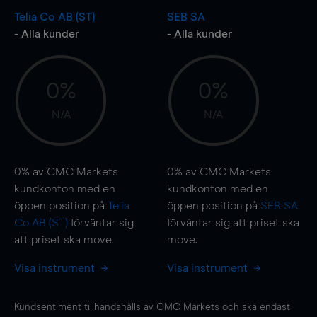
Telia Co AB (ST)
SEB SA
- Alla kunder
- Alla kunder
0%
0%
N/A
N/A
0%
av CMC Markets
0%
av CMC Markets
kundkonton med en
kundkonton med en
öppen position på
Telia
öppen position på
SEB SA
Co AB (ST)
förväntar sig
förväntar sig att priset ska
att priset ska
move
.
move
.
Visa instrument
Visa instrument
Kundsentiment tillhandahålls av CMC Markets och ska endast