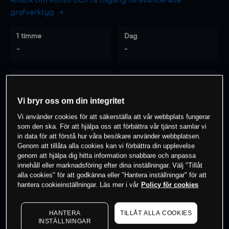
Ansök om konto och få tillgång till avancerade
grafverktyg
1 timme
Dag
-
-
7 dagar
30 dagar
-
-
Vi bryr oss om din integritet
Vi använder cookies för att säkerställa att vår webbplats fungerar
som den ska. För att hjälpa oss att förbättra vår tjänst samlar vi
0
% av kunderna har en
position i detta
in data för att förstå hur våra besökare använder webbplatsen.
Genom att tillåta alla cookies kan vi förbättra din upplevelse
instrument
genom att hjälpa dig hitta information snabbare och anpassa
innehåll eller marknadsföring efter dina inställningar. Välj "Tillåt
alla cookies" för att godkänna eller "Hantera inställningar" för att
Börja handla
hantera cookieinställningar. Läs mer i vår
Policy för cookies
HANTERA
TILLÅT ALLA COOKIES
INSTÄLLNINGAR