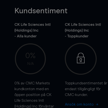
Kundsentiment
CK Life Sciences Intl
CK Life Sciences Intl
(Holdings) Inc
(Holdings) Inc
- Alla kunder
- Toppkunder
0%
N/A
0%
av CMC Markets
Toppkundsentimentet är
kundkonton med en
endast tillgängligt för
öppen position på CK
CMC-kunder.
Life Sciences Intl
Ansök om konto
(Holdings) Inc förväntar