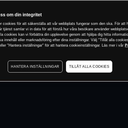
 min
oss om din integritet
 cookies för att säkerställa att vår webbplats fungerar som den ska. För att h
vår tjänst samlar vi in data för att förstå hur våra besökare använder webbpla
 alla cookies kan vi förbättra din upplevelse genom att hjälpa dig hitta informat
 innehåll eller marknadsföring efter dina inställningar. Välj "Tillåt alla cookies
ler "Hantera inställningar" för att hantera cookieinställningar. Läs mer i vår
P
HANTERA INSTÄLLNINGAR
TILLÅT ALLA COOKIES