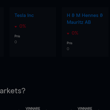
Tesla Inc
H & M Hennes &
Mauritz AB
0%
0%
Pris
0
Pris
0
rkets?
VINNARE
VINNARE