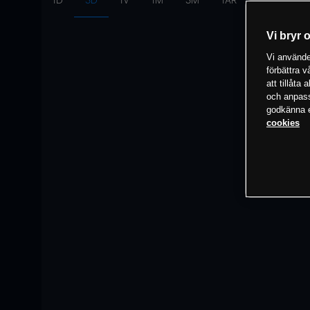
1D
3D
1V
1M
3M
1ÅR
Intervall:
10
Vi bryr 
Vi använder
förbättra 
att tillåta
och anpassa
godkänna el
cookies