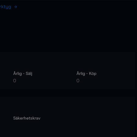
erktyg
Årlig - Sälj
Årlig - Köp
0
0
Säkerhetskrav