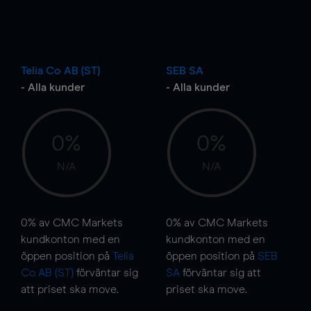
Telia Co AB (ST)
SEB SA
- Alla kunder
- Alla kunder
0%
0%
N/A
N/A
0%
av CMC Markets
0%
av CMC Markets
kundkonton med en
kundkonton med en
öppen position på
Telia
öppen position på
SEB
Co AB (ST)
förväntar sig
SA
förväntar sig att
att priset ska
move
.
priset ska
move
.