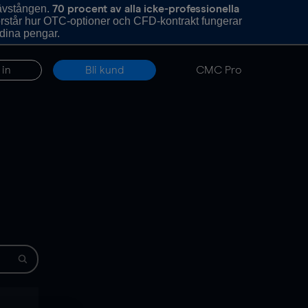
hävstången.
70 procent av alla icke-professionella
förstår hur OTC-optioner och CFD-kontrakt fungerar
 dina pengar.
 in
Bli kund
CMC Pro