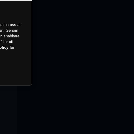
jälpa oss att
tsen. Genom
ion snabbare
" för att
olicy för