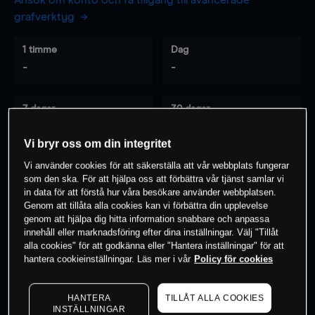
Ansök om konto och få tillgång till avancerade
grafverktyg
1 timme
Dag
-
-
7 dagar
30 dagar
-
-
Vi bryr oss om din integritet
Vi använder cookies för att säkerställa att vår webbplats fungerar
som den ska. För att hjälpa oss att förbättra vår tjänst samlar vi
0
% av kunderna har en
position i detta
in data för att förstå hur våra besökare använder webbplatsen.
instrument
Genom att tillåta alla cookies kan vi förbättra din upplevelse
genom att hjälpa dig hitta information snabbare och anpassa
innehåll eller marknadsföring efter dina inställningar. Välj "Tillåt
alla cookies" för att godkänna eller "Hantera inställningar" för att
Börja handla
hantera cookieinställningar. Läs mer i vår
Policy för cookies
HANTERA
TILLÅT ALLA COOKIES
INSTÄLLNINGAR