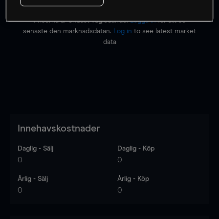
Priserna är endast vägledande.
Logga in
för att se
senaste den marknadsdatan.
Log in
to see latest market
data
Innehavskostnader
Daglig - Sälj
Daglig - Köp
0
0
Årlig - Sälj
Årlig - Köp
0
0