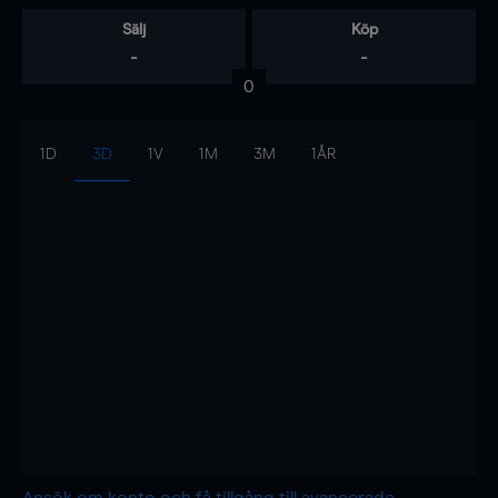
Sälj
Köp
-
-
0
1D
3D
1V
1M
3M
1ÅR