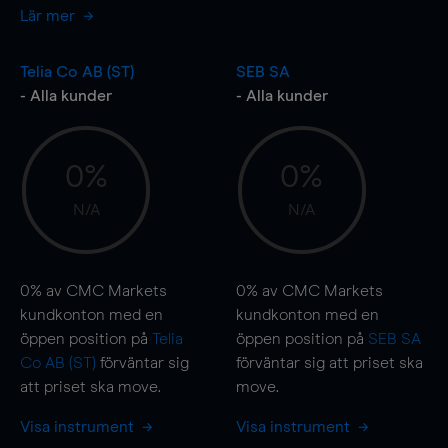
Lär mer
Telia Co AB (ST)
SEB SA
- Alla kunder
- Alla kunder
0%
0%
N/A
N/A
0%
av CMC Markets
0%
av CMC Markets
kundkonton med en
kundkonton med en
öppen position på
Telia
öppen position på
SEB SA
Co AB (ST)
förväntar sig
förväntar sig att priset ska
att priset ska
move
.
move
.
Visa instrument
Visa instrument