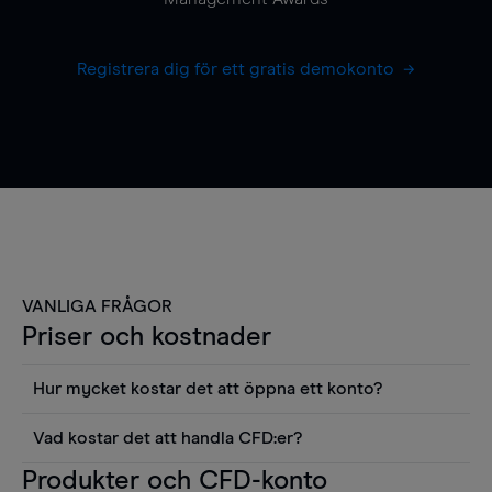
Registrera dig för ett gratis demokonto
VANLIGA FRÅGOR
Priser och kostnader
Hur mycket kostar det att öppna ett konto?
Det finns ingen kostnad för att öppna ett
Vad kostar det att handla CFD:er?
livekonto. Du kan också visa våra priser och
Det är en rad kostnader att tänka på när man
Produkter och CFD-konto
använda sådana verktyg som diagram, Reuters