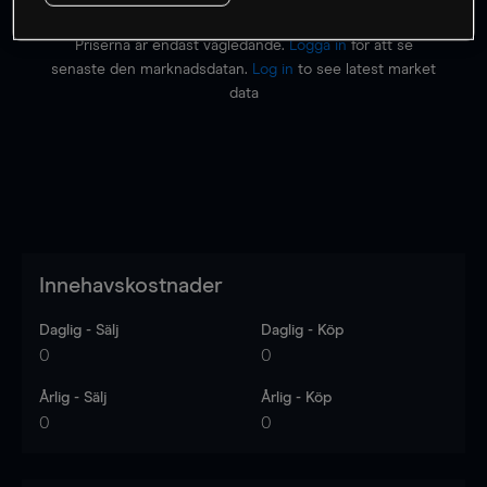
Priserna är endast vägledande.
Logga in
för att se
senaste den marknadsdatan.
Log in
to see latest market
data
Innehavskostnader
Daglig - Sälj
Daglig - Köp
0
0
Årlig - Sälj
Årlig - Köp
0
0