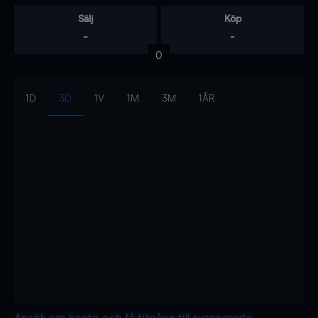
Sälj
Köp
-
-
0
1D
3D
1V
1M
3M
1ÅR