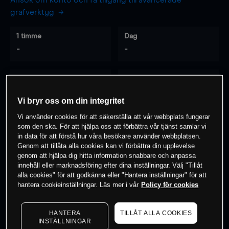
Ansök om konto och få tillgång till avancerade
grafverktyg
1 timme
Dag
-
-
7 dagar
30 dagar
-
-
Vi bryr oss om din integritet
Vi använder cookies för att säkerställa att vår webbplats fungerar
som den ska. För att hjälpa oss att förbättra vår tjänst samlar vi
0
% av kunderna har en
position i detta
in data för att förstå hur våra besökare använder webbplatsen.
Genom att tillåta alla cookies kan vi förbättra din upplevelse
instrument
genom att hjälpa dig hitta information snabbare och anpassa
innehåll eller marknadsföring efter dina inställningar. Välj "Tillåt
alla cookies" för att godkänna eller "Hantera inställningar" för att
Börja handla
hantera cookieinställningar. Läs mer i vår
Policy för cookies
HANTERA
TILLÅT ALLA COOKIES
INSTÄLLNINGAR