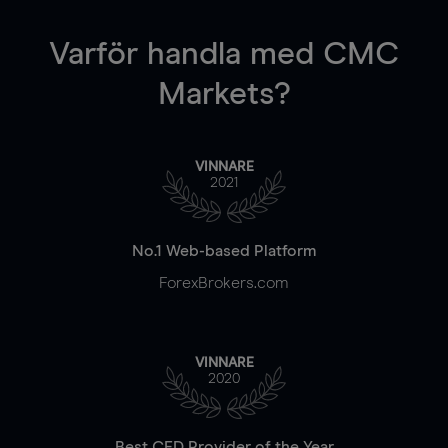
Varför handla
med CMC
Markets?
VINNARE
2021
No.1 Web-based Platform
ForexBrokers.com
VINNARE
2020
Best CFD Provider of the Year