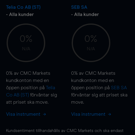
Telia Co AB (ST)
SEB SA
- Alla kunder
- Alla kunder
0%
0%
N/A
N/A
0%
av CMC Markets
0%
av CMC Markets
kundkonton med en
kundkonton med en
öppen position på
Telia
öppen position på
SEB SA
Co AB (ST)
förväntar sig
förväntar sig att priset ska
att priset ska
move
.
move
.
Visa instrument
Visa instrument
Kundsentiment tillhandahålls av CMC Markets och ska endast