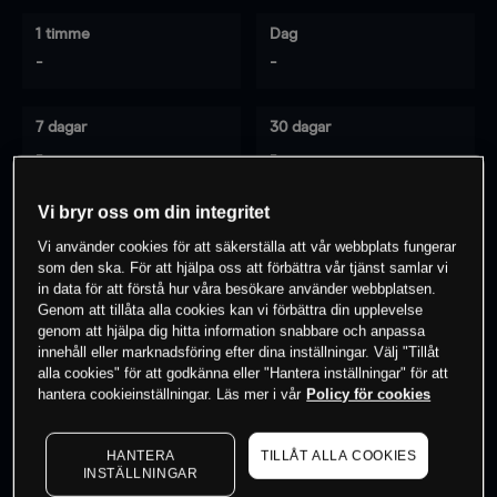
1 timme
Dag
-
-
7 dagar
30 dagar
-
-
Vi bryr oss om din integritet
Vi använder cookies för att säkerställa att vår webbplats fungerar
0
% av kunderna har en
position i detta
som den ska. För att hjälpa oss att förbättra vår tjänst samlar vi
instrument
in data för att förstå hur våra besökare använder webbplatsen.
Genom att tillåta alla cookies kan vi förbättra din upplevelse
genom att hjälpa dig hitta information snabbare och anpassa
innehåll eller marknadsföring efter dina inställningar. Välj "Tillåt
Börja handla
alla cookies" för att godkänna eller "Hantera inställningar" för att
hantera cookieinställningar. Läs mer i vår
Policy för cookies
HANTERA
TILLÅT ALLA COOKIES
INSTÄLLNINGAR