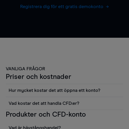
Registrera dig för ett gratis demokonto
VANLIGA FRÅGOR
Priser och kostnader
Hur mycket kostar det att öppna ett konto?
Det finns ingen kostnad för att öppna ett
Vad kostar det att handla CFD:er?
livekonto. Du kan också visa våra priser och
Det är en rad kostnader att tänka på när man
Produkter och CFD-konto
använda sådana verktyg som diagram, Reuters
handlar CFD:er, inkluderat spread,
news eller Morningstars kvantitativa
innehavskostnader (för positioner som hålls öppna
aktierapporter utan kostnad.
Vad är hävstångshandel?