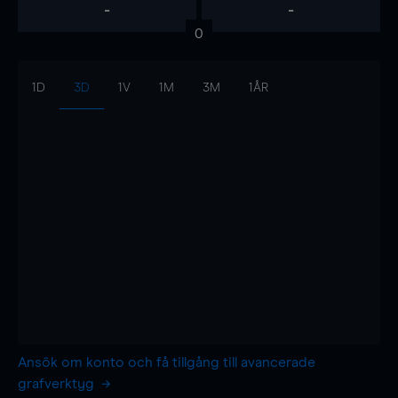
-
-
0
1D
3D
1V
1M
3M
1ÅR
Ansök om konto och få tillgång till avancerade
grafverktyg