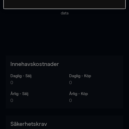
Priserna är endast vägledande.
Logga in
för att se
senaste den marknadsdatan.
Log in
to see latest market
data
Innehavskostnader
Daglig - Sälj
Daglig - Köp
0
0
Årlig - Sälj
Årlig - Köp
0
0
Säkerhetskrav