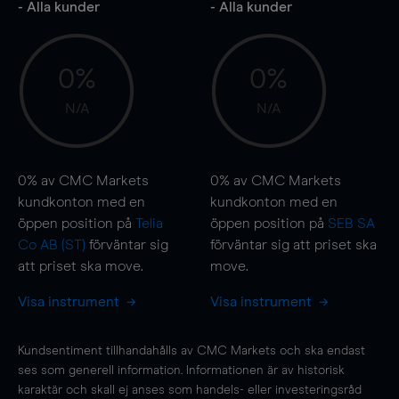
- Alla kunder
- Alla kunder
0%
0%
N/A
N/A
0%
av CMC Markets
0%
av CMC Markets
kundkonton med en
kundkonton med en
öppen position på
Telia
öppen position på
SEB SA
Co AB (ST)
förväntar sig
förväntar sig att priset ska
att priset ska
move
.
move
.
Visa instrument
Visa instrument
Kundsentiment tillhandahålls av CMC Markets och ska endast
ses som generell information. Informationen är av historisk
karaktär och skall ej anses som handels- eller investeringsråd