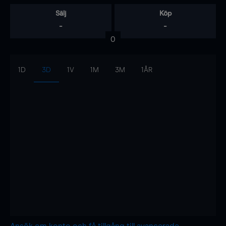
Sälj
Köp
-
-
0
1D
3D
1V
1M
3M
1ÅR