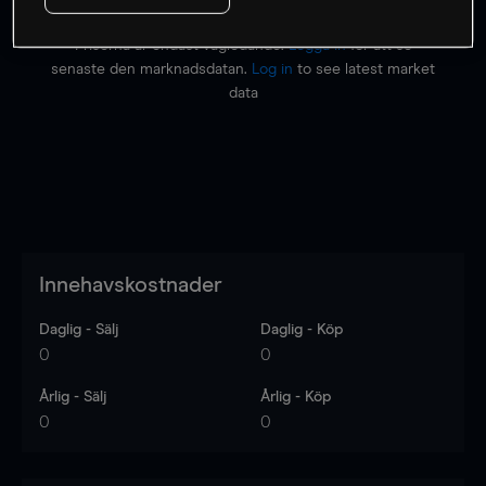
Priserna är endast vägledande.
Logga in
för att se
senaste den marknadsdatan.
Log in
to see latest market
data
Innehavskostnader
Daglig - Sälj
Daglig - Köp
0
0
Årlig - Sälj
Årlig - Köp
0
0