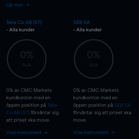
Lär mer
Telia Co AB (ST)
SEB SA
- Alla kunder
- Alla kunder
0%
0%
N/A
N/A
0%
av CMC Markets
0%
av CMC Markets
kundkonton med en
kundkonton med en
öppen position på
Telia
öppen position på
SEB SA
Co AB (ST)
förväntar sig
förväntar sig att priset ska
att priset ska
move
.
move
.
Visa instrument
Visa instrument