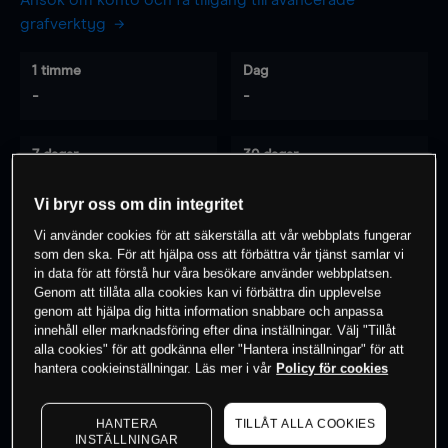
Ansök om konto och få tillgång till avancerade
grafverktyg
1 timme
Dag
-
-
7 dagar
30 dagar
-
-
Vi bryr oss om din integritet
Vi använder cookies för att säkerställa att vår webbplats fungerar
som den ska. För att hjälpa oss att förbättra vår tjänst samlar vi
0
% av kunderna har en
position i detta
in data för att förstå hur våra besökare använder webbplatsen.
instrument
Genom att tillåta alla cookies kan vi förbättra din upplevelse
genom att hjälpa dig hitta information snabbare och anpassa
innehåll eller marknadsföring efter dina inställningar. Välj "Tillåt
alla cookies" för att godkänna eller "Hantera inställningar" för att
Börja handla
hantera cookieinställningar. Läs mer i vår
Policy för cookies
HANTERA
TILLÅT ALLA COOKIES
INSTÄLLNINGAR