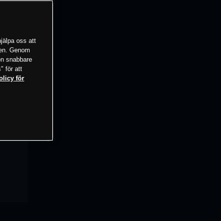
jälpa oss att
tsen. Genom
ion snabbare
" för att
olicy för