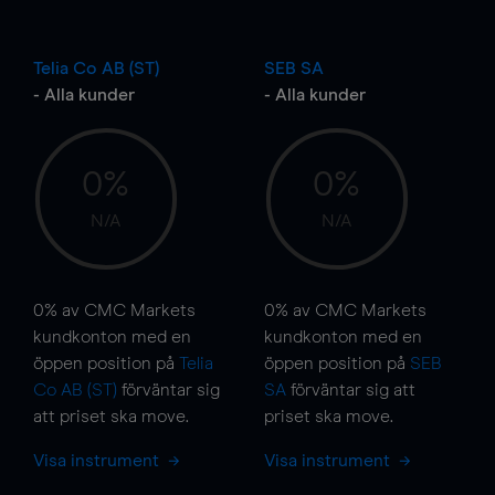
Telia Co AB (ST)
SEB SA
- Alla kunder
- Alla kunder
0%
0%
N/A
N/A
0%
av CMC Markets
0%
av CMC Markets
kundkonton med en
kundkonton med en
öppen position på
Telia
öppen position på
SEB
Co AB (ST)
förväntar sig
SA
förväntar sig att
att priset ska
move
.
priset ska
move
.
Visa instrument
Visa instrument