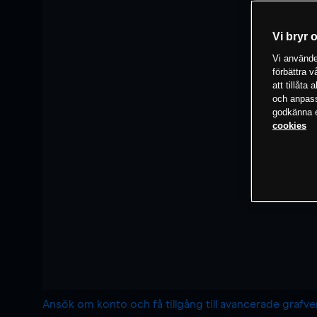
Vi bryr 
Vi använder
förbättra 
att tillåta
och anpassa
godkänna el
cookies
Ansök om konto och få tillgång till avancerade grafv