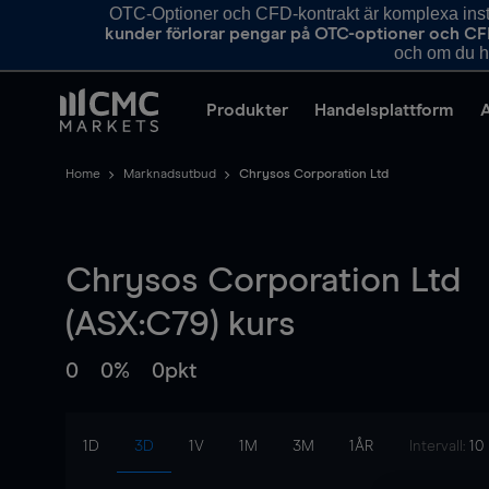
OTC-Optioner och CFD-kontrakt är komplexa instr
kunder förlorar pengar på OTC-optioner och CF
och om du ha
Produkter
Handelsplattform
Home
Marknadsutbud
Chrysos Corporation Ltd
Chrysos Corporation Ltd
(ASX:C79) kurs
0
0%
0pkt
1D
3D
1V
1M
3M
1ÅR
Intervall:
10