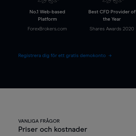
No.1 Web-based
Best CFD Provider of
Platform
the Year
ForexBrokers.com
Shares Awards 2020
Registrera dig för ett gratis demokonto
VANLIGA FRÅGOR
Priser och kostnader