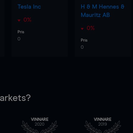
Tesla Inc
H & M Hennes &
Mauritz AB
0%
0%
Pris
0
Pris
0
rkets?
VINNARE
VINNARE
2020
2019