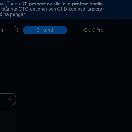
hävstången.
70 procent av alla icke-professionella
förstår hur OTC-optioner och CFD-kontrakt fungerar
 dina pengar.
 in
Bli kund
CMC Pro