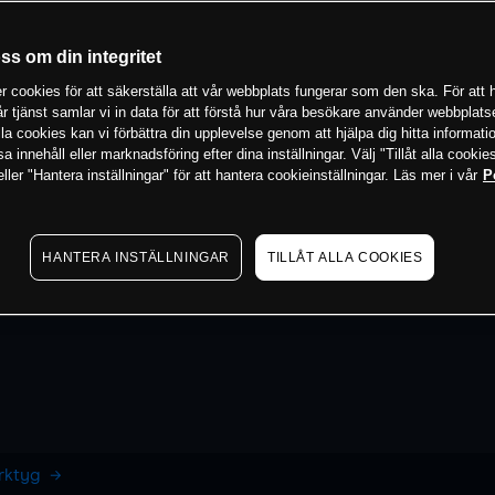
oss om din integritet
 cookies för att säkerställa att vår webbplats fungerar som den ska. För att h
vår tjänst samlar vi in data för att förstå hur våra besökare använder webbpla
 alla cookies kan vi förbättra din upplevelse genom att hjälpa dig hitta informat
 innehåll eller marknadsföring efter dina inställningar. Välj "Tillåt alla cookies
ler "Hantera inställningar" för att hantera cookieinställningar. Läs mer i vår
P
HANTERA INSTÄLLNINGAR
TILLÅT ALLA COOKIES
erktyg