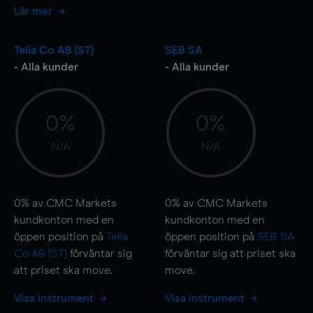
Lär mer
Telia Co AB (ST)
SEB SA
- Alla kunder
- Alla kunder
0%
0%
N/A
N/A
0%
av CMC Markets
0%
av CMC Markets
kundkonton med en
kundkonton med en
öppen position på
Telia
öppen position på
SEB SA
Co AB (ST)
förväntar sig
förväntar sig att priset ska
att priset ska
move
.
move
.
Visa instrument
Visa instrument