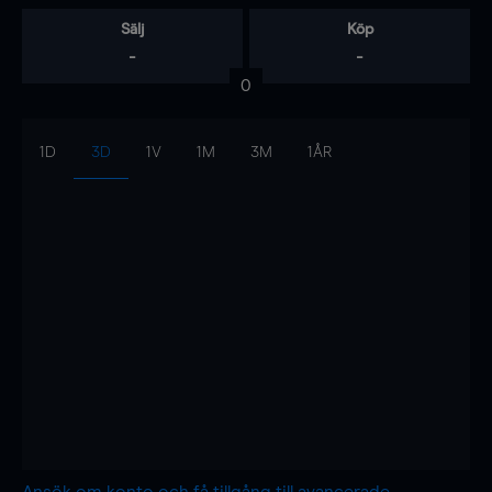
Sälj
Köp
-
-
0
1D
3D
1V
1M
3M
1ÅR