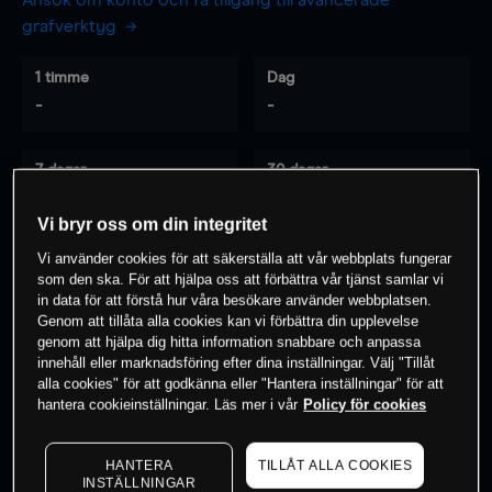
Ansök om konto och få tillgång till avancerade
grafverktyg
1 timme
Dag
-
-
7 dagar
30 dagar
-
-
Vi bryr oss om din integritet
Vi använder cookies för att säkerställa att vår webbplats fungerar
som den ska. För att hjälpa oss att förbättra vår tjänst samlar vi
0
% av kunderna har en
position i detta
in data för att förstå hur våra besökare använder webbplatsen.
instrument
Genom att tillåta alla cookies kan vi förbättra din upplevelse
genom att hjälpa dig hitta information snabbare och anpassa
innehåll eller marknadsföring efter dina inställningar. Välj "Tillåt
alla cookies" för att godkänna eller "Hantera inställningar" för att
Börja handla
hantera cookieinställningar. Läs mer i vår
Policy för cookies
HANTERA
TILLÅT ALLA COOKIES
INSTÄLLNINGAR