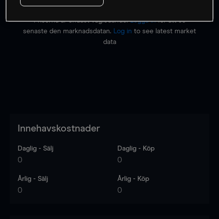
Priserna är endast vägledande.
Logga in
för att se
senaste den marknadsdatan.
Log in
to see latest market
data
Innehavskostnader
Daglig - Sälj
Daglig - Köp
0
0
Årlig - Sälj
Årlig - Köp
0
0