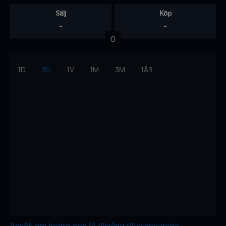
Sälj
Köp
-
-
0
1D
3D
1V
1M
3M
1ÅR