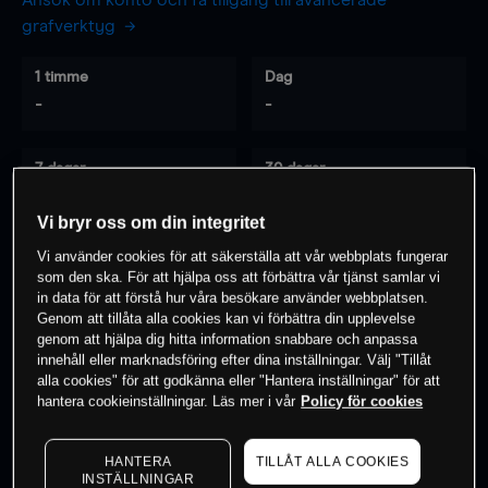
Ansök om konto och få tillgång till avancerade
grafverktyg
1 timme
Dag
-
-
7 dagar
30 dagar
-
-
Vi bryr oss om din integritet
Vi använder cookies för att säkerställa att vår webbplats fungerar
som den ska. För att hjälpa oss att förbättra vår tjänst samlar vi
0
% av kunderna har en
position i detta
in data för att förstå hur våra besökare använder webbplatsen.
instrument
Genom att tillåta alla cookies kan vi förbättra din upplevelse
genom att hjälpa dig hitta information snabbare och anpassa
innehåll eller marknadsföring efter dina inställningar. Välj "Tillåt
alla cookies" för att godkänna eller "Hantera inställningar" för att
Börja handla
hantera cookieinställningar. Läs mer i vår
Policy för cookies
HANTERA
TILLÅT ALLA COOKIES
INSTÄLLNINGAR