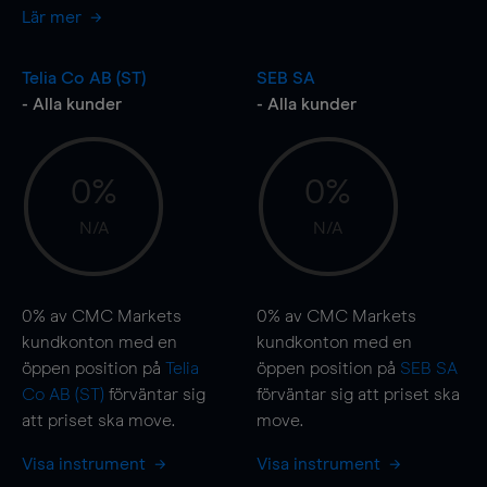
Lär mer
Telia Co AB (ST)
SEB SA
- Alla kunder
- Alla kunder
0%
0%
N/A
N/A
0%
av CMC Markets
0%
av CMC Markets
kundkonton med en
kundkonton med en
öppen position på
Telia
öppen position på
SEB SA
Co AB (ST)
förväntar sig
förväntar sig att priset ska
att priset ska
move
.
move
.
Visa instrument
Visa instrument