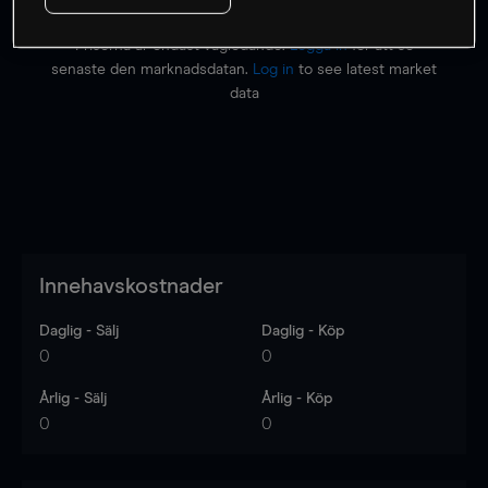
Priserna är endast vägledande.
Logga in
för att se
senaste den marknadsdatan.
Log in
to see latest market
data
Innehavskostnader
Daglig - Sälj
Daglig - Köp
0
0
Årlig - Sälj
Årlig - Köp
0
0