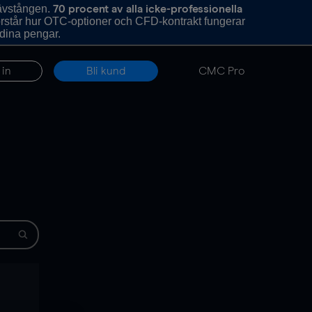
hävstången.
70 procent av alla icke-professionella
förstår hur OTC-optioner och CFD-kontrakt fungerar
 dina pengar.
 in
Bli kund
CMC Pro