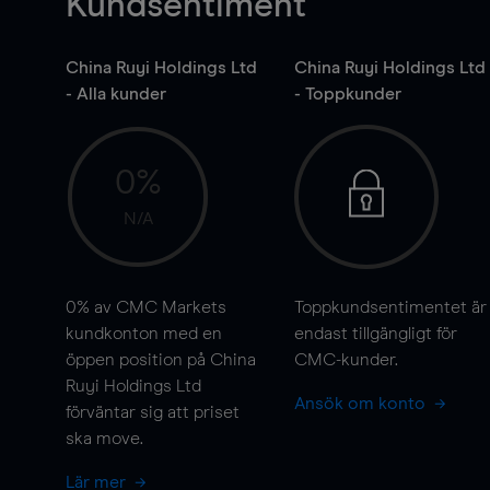
Kundsentiment
China Ruyi Holdings Ltd
China Ruyi Holdings Ltd
- Alla kunder
- Toppkunder
0%
N/A
0%
av CMC Markets
Toppkundsentimentet är
kundkonton med en
endast tillgängligt för
öppen position på China
CMC-kunder.
Ruyi Holdings Ltd
Ansök om konto
förväntar sig att priset
ska
move
.
Lär mer