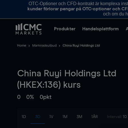
OTC-Optioner och CFD-kontrakt är komplexa instr
kunder förlorar pengar på OTC-optioner och CF
och om du ha
Produkter
Handelsplattform
Home
Marknadsutbud
China Ruyi Holdings Ltd
China Ruyi Holdings Ltd
(HKEX:136) kurs
0
0%
0pkt
1D
3D
1V
1M
3M
1ÅR
Intervall:
10