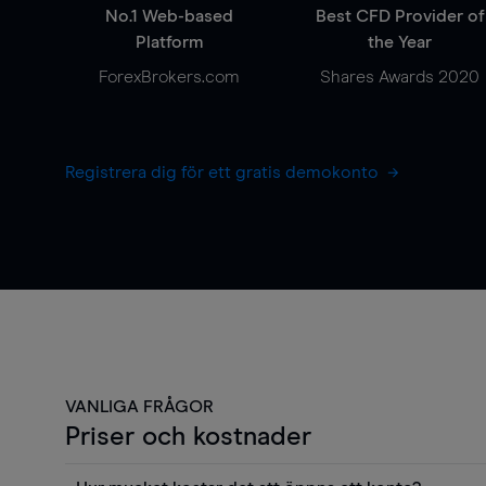
No.1 Web-based
Best CFD Provider of
Platform
the Year
ForexBrokers.com
Shares Awards 2020
Registrera dig för ett gratis demokonto
VANLIGA FRÅGOR
Priser och kostnader