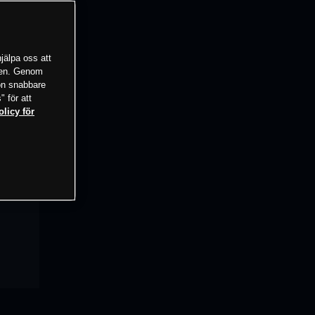
jälpa oss att
tsen. Genom
ion snabbare
" för att
olicy för