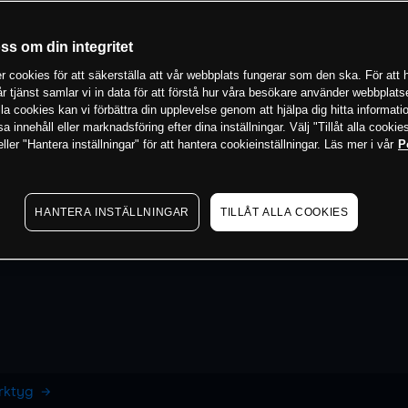
oss om din integritet
 cookies för att säkerställa att vår webbplats fungerar som den ska. För att h
vår tjänst samlar vi in data för att förstå hur våra besökare använder webbpla
 alla cookies kan vi förbättra din upplevelse genom att hjälpa dig hitta informat
 innehåll eller marknadsföring efter dina inställningar. Välj "Tillåt alla cookies
ler "Hantera inställningar" för att hantera cookieinställningar. Läs mer i vår
P
HANTERA INSTÄLLNINGAR
TILLÅT ALLA COOKIES
erktyg