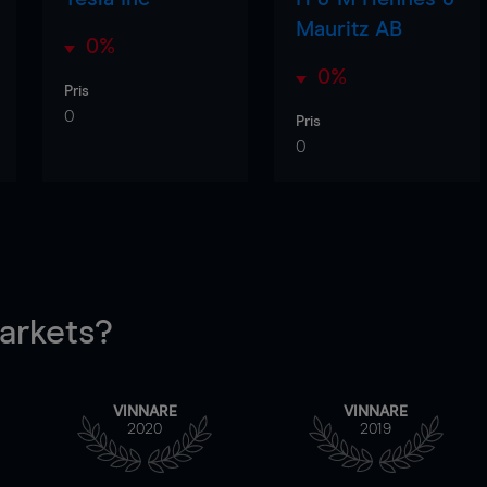
Mauritz AB
0%
0%
Pris
0
Pris
0
rkets?
VINNARE
VINNARE
2020
2019