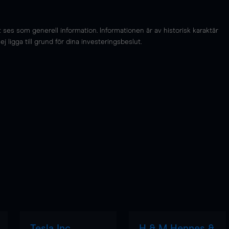
es som generell information. Informationen är av historisk karaktär
 ligga till grund för dina investeringsbeslut.
Tesla Inc
H & M Hennes &