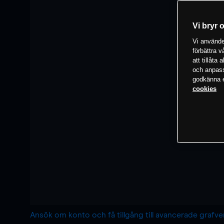
Vi bryr 
Vi använder
förbättra 
att tillåta
och anpassa
godkänna el
cookies
Ansök om konto och få tillgång till avancerade grafv