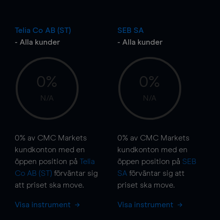
Telia Co AB (ST)
SEB SA
- Alla kunder
- Alla kunder
0%
0%
N/A
N/A
0%
av CMC Markets
0%
av CMC Markets
kundkonton med en
kundkonton med en
öppen position på
Telia
öppen position på
SEB
Co AB (ST)
förväntar sig
SA
förväntar sig att
att priset ska
move
.
priset ska
move
.
Visa instrument
Visa instrument