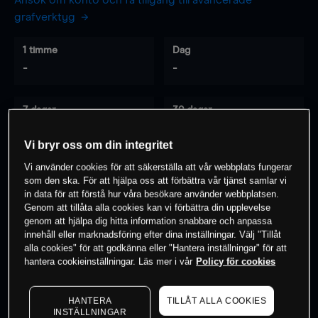
Ansök om konto och få tillgång till avancerade
grafverktyg
1 timme
Dag
-
-
7 dagar
30 dagar
-
-
Vi bryr oss om din integritet
Vi använder cookies för att säkerställa att vår webbplats fungerar
som den ska. För att hjälpa oss att förbättra vår tjänst samlar vi
0
% av kunderna har en
position i detta
in data för att förstå hur våra besökare använder webbplatsen.
instrument
Genom att tillåta alla cookies kan vi förbättra din upplevelse
genom att hjälpa dig hitta information snabbare och anpassa
innehåll eller marknadsföring efter dina inställningar. Välj "Tillåt
alla cookies" för att godkänna eller "Hantera inställningar" för att
Börja handla
hantera cookieinställningar. Läs mer i vår
Policy för cookies
HANTERA
TILLÅT ALLA COOKIES
INSTÄLLNINGAR