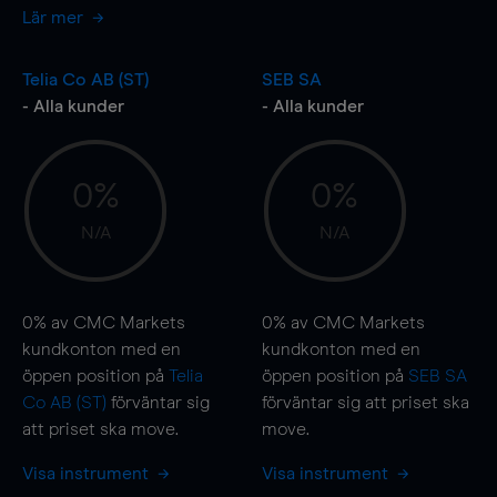
Lär mer
Telia Co AB (ST)
SEB SA
- Alla kunder
- Alla kunder
0%
0%
N/A
N/A
0%
av CMC Markets
0%
av CMC Markets
kundkonton med en
kundkonton med en
öppen position på
Telia
öppen position på
SEB SA
Co AB (ST)
förväntar sig
förväntar sig att priset ska
att priset ska
move
.
move
.
Visa instrument
Visa instrument