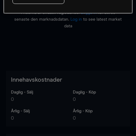
Priserna är endast vägledande.
Logga in
för att se
senaste den marknadsdatan.
Log in
to see latest market
data
Innehavskostnader
Daglig - Sälj
Daglig - Köp
0
0
Årlig - Sälj
Årlig - Köp
0
0