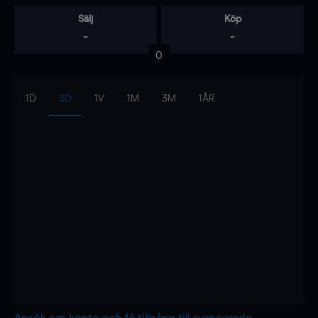
Sälj
Köp
-
-
0
1D
3D
1V
1M
3M
1ÅR