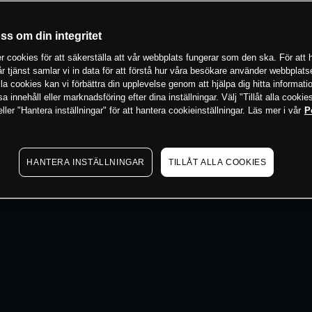
 min
oss om din integritet
 cookies för att säkerställa att vår webbplats fungerar som den ska. För att h
vår tjänst samlar vi in data för att förstå hur våra besökare använder webbpla
 alla cookies kan vi förbättra din upplevelse genom att hjälpa dig hitta informat
 innehåll eller marknadsföring efter dina inställningar. Välj "Tillåt alla cookies
ler "Hantera inställningar" för att hantera cookieinställningar. Läs mer i vår
P
HANTERA INSTÄLLNINGAR
TILLÅT ALLA COOKIES