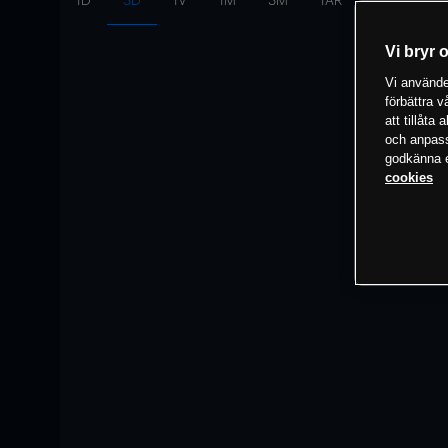
1D
3D
1V
1M
3M
1ÅR
Intervall:
10
Vi bryr 
Vi använder
förbättra 
att tillåta
och anpassa
godkänna el
cookies