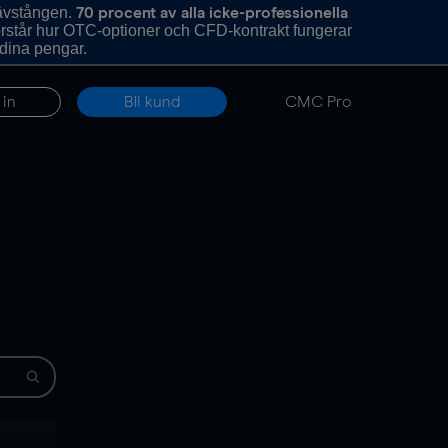
hävstången.
70 procent av alla icke-professionella
förstår hur OTC-optioner och CFD-kontrakt fungerar
 dina pengar.
 in
Bli kund
CMC Pro