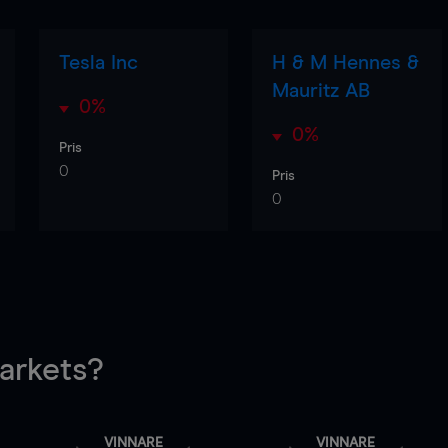
Tesla Inc
H & M Hennes &
Mauritz AB
0%
0%
Pris
0
Pris
0
rkets?
VINNARE
VINNARE