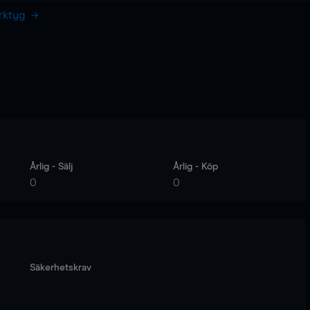
erktyg
Årlig - Sälj
Årlig - Köp
0
0
Säkerhetskrav