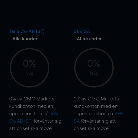
Telia Co AB (ST)
SEB SA
- Alla kunder
- Alla kunder
0%
0%
N/A
N/A
0%
av CMC Markets
0%
av CMC Markets
kundkonton med en
kundkonton med en
öppen position på
Telia
öppen position på
SEB
Co AB (ST)
förväntar sig
SA
förväntar sig att
att priset ska
move
.
priset ska
move
.