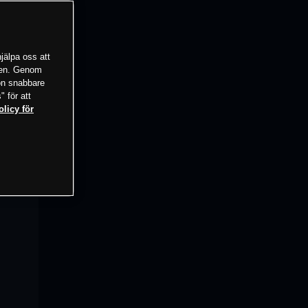
jälpa oss att
tsen. Genom
ion snabbare
" för att
olicy för