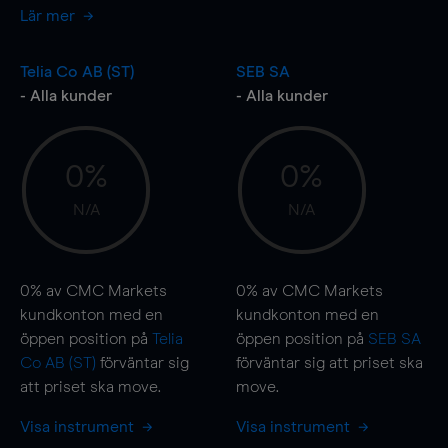
Lär mer
Telia Co AB (ST)
SEB SA
- Alla kunder
- Alla kunder
0%
0%
N/A
N/A
0%
av CMC Markets
0%
av CMC Markets
kundkonton med en
kundkonton med en
öppen position på
Telia
öppen position på
SEB SA
Co AB (ST)
förväntar sig
förväntar sig att priset ska
att priset ska
move
.
move
.
Visa instrument
Visa instrument