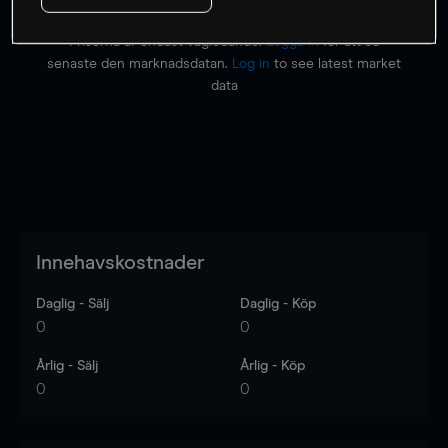
Priserna är endast vägledande.
Logga in
för att se
senaste den marknadsdatan.
Log in
to see latest market
data
Innehavskostnader
Daglig - Sälj
Daglig - Köp
0
0
Årlig - Sälj
Årlig - Köp
0
0