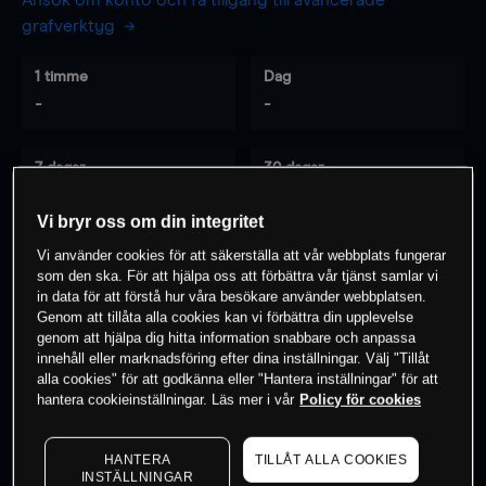
Ansök om konto och få tillgång till avancerade
grafverktyg
1 timme
Dag
-
-
7 dagar
30 dagar
-
-
Vi bryr oss om din integritet
Vi använder cookies för att säkerställa att vår webbplats fungerar
som den ska. För att hjälpa oss att förbättra vår tjänst samlar vi
0
% av kunderna har en
position i detta
in data för att förstå hur våra besökare använder webbplatsen.
instrument
Genom att tillåta alla cookies kan vi förbättra din upplevelse
genom att hjälpa dig hitta information snabbare och anpassa
innehåll eller marknadsföring efter dina inställningar. Välj "Tillåt
alla cookies" för att godkänna eller "Hantera inställningar" för att
Börja handla
hantera cookieinställningar. Läs mer i vår
Policy för cookies
HANTERA
TILLÅT ALLA COOKIES
INSTÄLLNINGAR