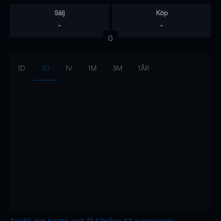
Sälj
Köp
-
-
0
1D
3D
1V
1M
3M
1ÅR