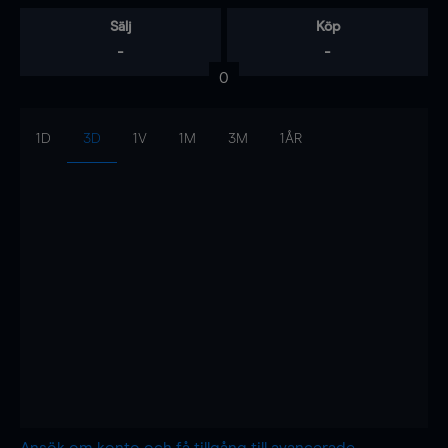
Sälj
Köp
-
-
0
1D
3D
1V
1M
3M
1ÅR