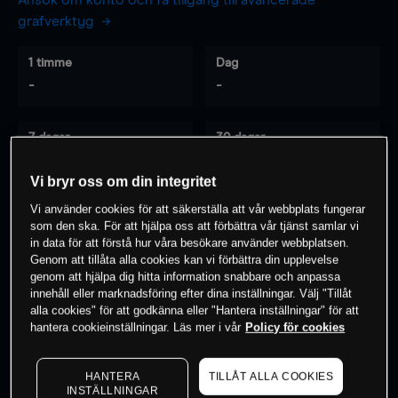
Ansök om konto och få tillgång till avancerade
grafverktyg
1 timme
Dag
-
-
7 dagar
30 dagar
-
-
Vi bryr oss om din integritet
Vi använder cookies för att säkerställa att vår webbplats fungerar
som den ska. För att hjälpa oss att förbättra vår tjänst samlar vi
0
% av kunderna har en
position i detta
in data för att förstå hur våra besökare använder webbplatsen.
instrument
Genom att tillåta alla cookies kan vi förbättra din upplevelse
genom att hjälpa dig hitta information snabbare och anpassa
innehåll eller marknadsföring efter dina inställningar. Välj "Tillåt
alla cookies" för att godkänna eller "Hantera inställningar" för att
Börja handla
hantera cookieinställningar. Läs mer i vår
Policy för cookies
HANTERA
TILLÅT ALLA COOKIES
INSTÄLLNINGAR