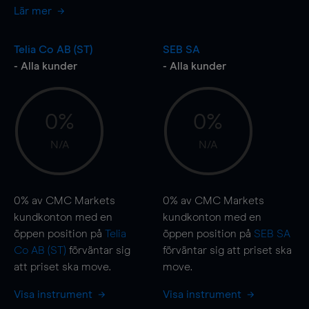
Lär mer
Telia Co AB (ST)
SEB SA
- Alla kunder
- Alla kunder
0%
0%
N/A
N/A
0%
av CMC Markets
0%
av CMC Markets
kundkonton med en
kundkonton med en
öppen position på
Telia
öppen position på
SEB SA
Co AB (ST)
förväntar sig
förväntar sig att priset ska
att priset ska
move
.
move
.
Visa instrument
Visa instrument