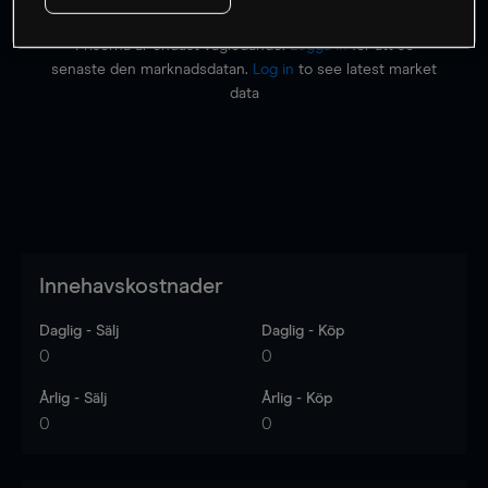
Priserna är endast vägledande.
Logga in
för att se
senaste den marknadsdatan.
Log in
to see latest market
data
Innehavskostnader
Daglig - Sälj
Daglig - Köp
0
0
Årlig - Sälj
Årlig - Köp
0
0