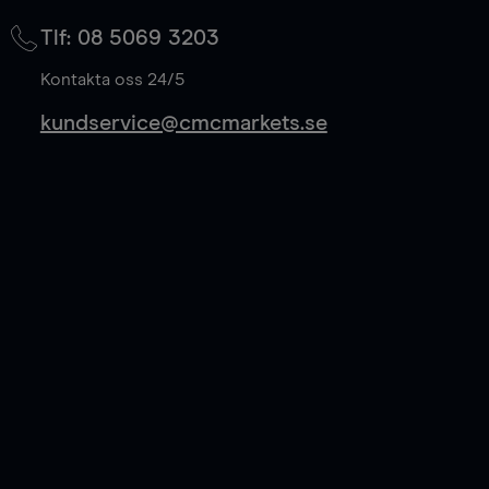
på mittkurs, och sparar 50% av spreadkostnaden.
Tlf: 08 5069 3203
Läs mer
Kontakta oss 24/5
kundservice@cmcmarkets.se