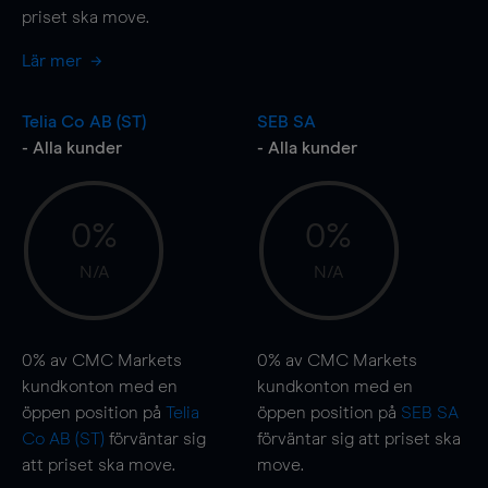
priset ska
move
.
Lär mer
Telia Co AB (ST)
SEB SA
- Alla kunder
- Alla kunder
0%
0%
N/A
N/A
0%
av CMC Markets
0%
av CMC Markets
kundkonton med en
kundkonton med en
öppen position på
Telia
öppen position på
SEB SA
Co AB (ST)
förväntar sig
förväntar sig att priset ska
att priset ska
move
.
move
.