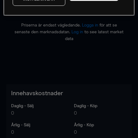
Priserna är endast vägledande.
Logga in
för att se
senaste den marknadsdatan.
Log in
to see latest market
data
Innehavskostnader
Daglig - Sälj
Daglig - Köp
0
0
Årlig - Sälj
Årlig - Köp
0
0