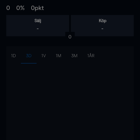
0
0%
0pkt
Sälj
Köp
-
-
0
1D
3D
1V
1M
3M
1ÅR