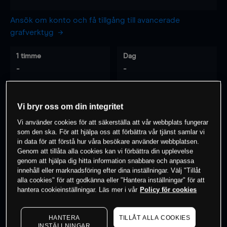
Ansök om konto och få tillgång till avancerade
grafverktyg
1 timme
Dag
-
-
7 dagar
30 dagar
Vi bryr oss om din integritet
-
-
Vi använder cookies för att säkerställa att vår webbplats fungerar
som den ska. För att hjälpa oss att förbättra vår tjänst samlar vi
in data för att förstå hur våra besökare använder webbplatsen.
Genom att tillåta alla cookies kan vi förbättra din upplevelse
0
% av kunderna har en
position i detta
genom att hjälpa dig hitta information snabbare och anpassa
instrument
innehåll eller marknadsföring efter dina inställningar. Välj "Tillåt
alla cookies" för att godkänna eller "Hantera inställningar" för att
hantera cookieinställningar. Läs mer i vår
Policy för cookies
Börja handla
HANTERA
TILLÅT ALLA COOKIES
INSTÄLLNINGAR