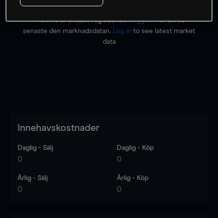
Priserna är endast vägledande.
Logga in
för att se
senaste den marknadsdatan.
Log in
to see latest market
data
Innehavskostnader
Daglig - Sälj
Daglig - Köp
0
0
Årlig - Sälj
Årlig - Köp
0
0