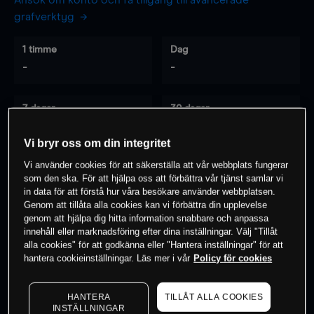
Ansök om konto och få tillgång till avancerade
grafverktyg
1 timme
Dag
-
-
7 dagar
30 dagar
-
-
Vi bryr oss om din integritet
Vi använder cookies för att säkerställa att vår webbplats fungerar
som den ska. För att hjälpa oss att förbättra vår tjänst samlar vi
0
% av kunderna har en
position i detta
in data för att förstå hur våra besökare använder webbplatsen.
instrument
Genom att tillåta alla cookies kan vi förbättra din upplevelse
genom att hjälpa dig hitta information snabbare och anpassa
innehåll eller marknadsföring efter dina inställningar. Välj "Tillåt
alla cookies" för att godkänna eller "Hantera inställningar" för att
Börja handla
hantera cookieinställningar. Läs mer i vår
Policy för cookies
HANTERA
TILLÅT ALLA COOKIES
INSTÄLLNINGAR