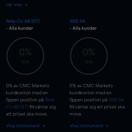
Lär mer
Telia Co AB (ST)
SEB SA
- Alla kunder
- Alla kunder
0%
0%
N/A
N/A
0%
av CMC Markets
0%
av CMC Markets
kundkonton med en
kundkonton med en
öppen position på
Telia
öppen position på
SEB SA
Co AB (ST)
förväntar sig
förväntar sig att priset ska
att priset ska
move
.
move
.
Visa instrument
Visa instrument