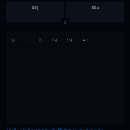
Sälj
Köp
-
-
0
1D
3D
1V
1M
3M
1ÅR