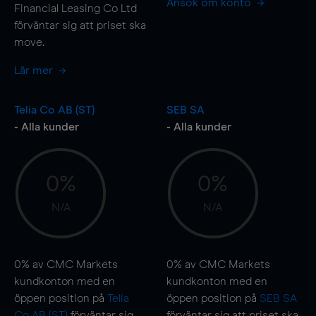
Ansök om konto
Financial Leasing Co Ltd
förväntar sig att priset ska
move
.
Lär mer
Telia Co AB (ST)
SEB SA
- Alla kunder
- Alla kunder
0%
0%
N/A
N/A
0%
av CMC Markets
0%
av CMC Markets
kundkonton med en
kundkonton med en
öppen position på
Telia
öppen position på
SEB SA
Co AB (ST)
förväntar sig
förväntar sig att priset ska