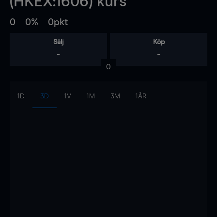
(HKEX:1606) kurs
0
0%
0pkt
Sälj
Köp
-
-
0
1D
3D
1V
1M
3M
1ÅR