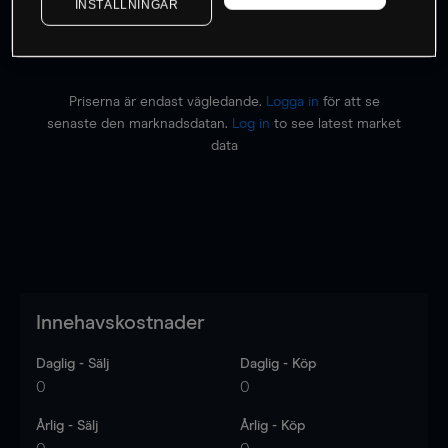
INSTÄLLNINGAR
Priserna är endast vägledande.
Logga in
för att se
senaste den marknadsdatan.
Log in
to see latest market
data
Innehavskostnader
Daglig - Sälj
Daglig - Köp
0
0
Årlig - Sälj
Årlig - Köp