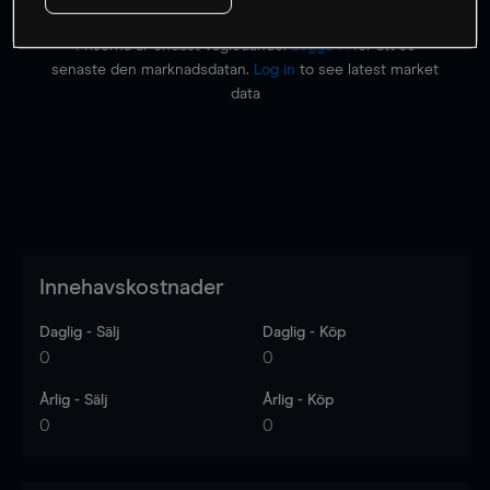
Priserna är endast vägledande.
Logga in
för att se
senaste den marknadsdatan.
Log in
to see latest market
data
Innehavskostnader
Daglig - Sälj
Daglig - Köp
0
0
Årlig - Sälj
Årlig - Köp
0
0