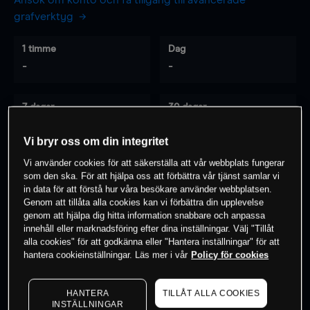
Ansök om konto och få tillgång till avancerade
grafverktyg
1 timme
Dag
-
-
7 dagar
30 dagar
-
-
Vi bryr oss om din integritet
Vi använder cookies för att säkerställa att vår webbplats fungerar
som den ska. För att hjälpa oss att förbättra vår tjänst samlar vi
0
% av kunderna har en
position i detta
in data för att förstå hur våra besökare använder webbplatsen.
instrument
Genom att tillåta alla cookies kan vi förbättra din upplevelse
genom att hjälpa dig hitta information snabbare och anpassa
innehåll eller marknadsföring efter dina inställningar. Välj "Tillåt
alla cookies" för att godkänna eller "Hantera inställningar" för att
Börja handla
hantera cookieinställningar. Läs mer i vår
Policy för cookies
HANTERA
TILLÅT ALLA COOKIES
INSTÄLLNINGAR