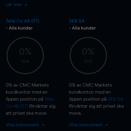
Lär mer
Telia Co AB (ST)
SEB SA
- Alla kunder
- Alla kunder
0%
0%
N/A
N/A
0%
av CMC Markets
0%
av CMC Markets
kundkonton med en
kundkonton med en
öppen position på
Telia
öppen position på
SEB SA
Co AB (ST)
förväntar sig
förväntar sig att priset ska
att priset ska
move
.
move
.
Visa instrument
Visa instrument