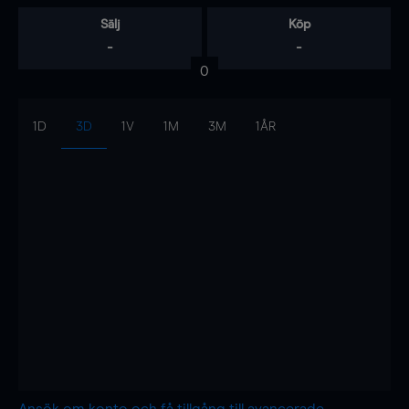
Sälj
Köp
-
-
0
1D
3D
1V
1M
3M
1ÅR