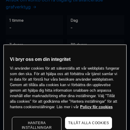
Ansök om konto och få tillgång till avancerade
grafverktyg
1 timme
Dag
-
-
7 dagar
30 dagar
-
-
Vi bryr oss om din integritet
Vi använder cookies för att säkerställa att vår webbplats fungerar
som den ska. För att hjälpa oss att förbättra vår tjänst samlar vi
0
% av kunderna har en
position i detta
in data för att förstå hur våra besökare använder webbplatsen.
instrument
Genom att tillåta alla cookies kan vi förbättra din upplevelse
genom att hjälpa dig hitta information snabbare och anpassa
innehåll eller marknadsföring efter dina inställningar. Välj "Tillåt
alla cookies" för att godkänna eller "Hantera inställningar" för att
Börja handla
hantera cookieinställningar. Läs mer i vår
Policy för cookies
HANTERA
TILLÅT ALLA COOKIES
INSTÄLLNINGAR