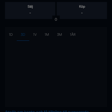
Sälj
Köp
-
-
0
1D
3D
1V
1M
3M
1ÅR