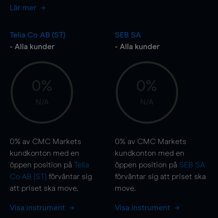
Lär mer
Telia Co AB (ST)
SEB SA
- Alla kunder
- Alla kunder
0%
0%
N/A
N/A
0%
av CMC Markets
0%
av CMC Markets
kundkonton med en
kundkonton med en
öppen position på
Telia
öppen position på
SEB SA
Co AB (ST)
förväntar sig
förväntar sig att priset ska
att priset ska
move
.
move
.
Visa instrument
Visa instrument