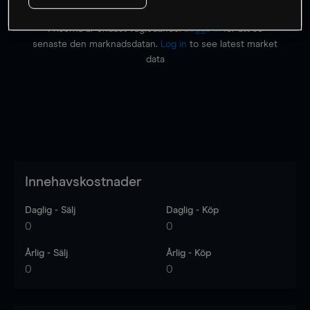
Priserna är endast vägledande.
Logga in
för att se
senaste den marknadsdatan.
Log in
to see latest market
data
Innehavskostnader
Daglig - Sälj
Daglig - Köp
0
0
Årlig - Sälj
Årlig - Köp
0
0