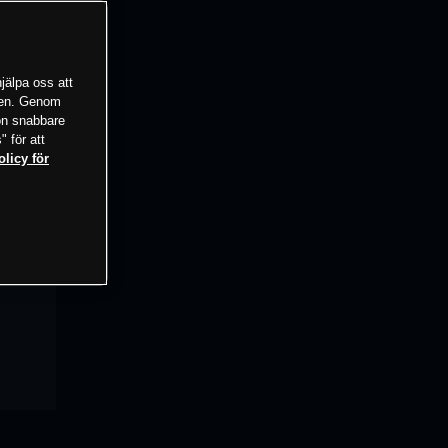
jälpa oss att
tsen. Genom
ion snabbare
" för att
olicy för