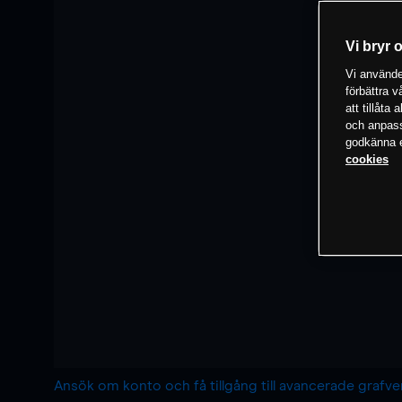
Vi bryr 
Vi använder
förbättra 
att tillåta
och anpassa
godkänna el
cookies
Ansök om konto och få tillgång till avancerade grafv