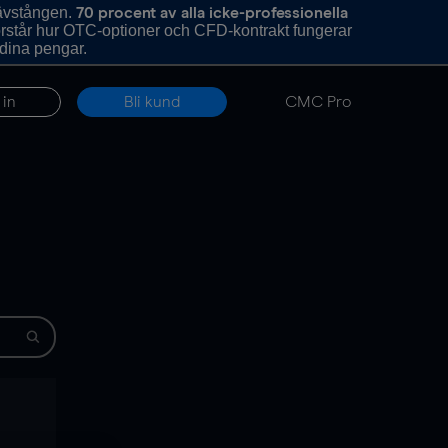
hävstången.
70 procent av alla icke-professionella
förstår hur OTC-optioner och CFD-kontrakt fungerar
 dina pengar.
 in
Bli kund
CMC Pro