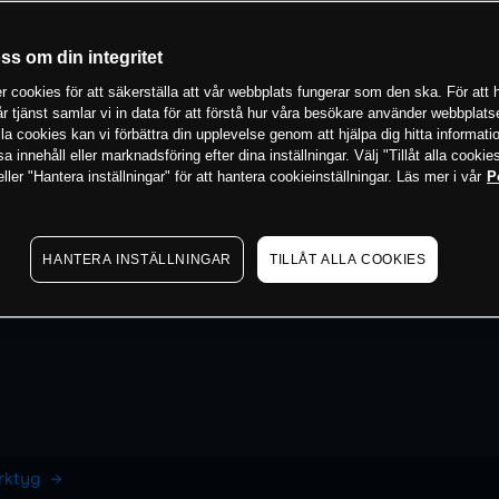
oss om din integritet
 cookies för att säkerställa att vår webbplats fungerar som den ska. För att h
vår tjänst samlar vi in data för att förstå hur våra besökare använder webbpla
 alla cookies kan vi förbättra din upplevelse genom att hjälpa dig hitta informat
 innehåll eller marknadsföring efter dina inställningar. Välj "Tillåt alla cookies
ler "Hantera inställningar" för att hantera cookieinställningar. Läs mer i vår
P
HANTERA INSTÄLLNINGAR
TILLÅT ALLA COOKIES
erktyg