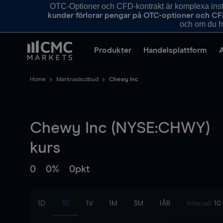
OTC-Optioner och CFD-kontrakt är komplexa instr
kunder förlorar pengar på OTC-optioner och CF
och om du ha
Produkter
Handelsplattform
Home
Marknadsutbud
Chewy Inc
Chewy Inc (NYSE:CHWY)
kurs
0
0%
0pkt
1D
3D
1V
1M
3M
1ÅR
Intervall:
10