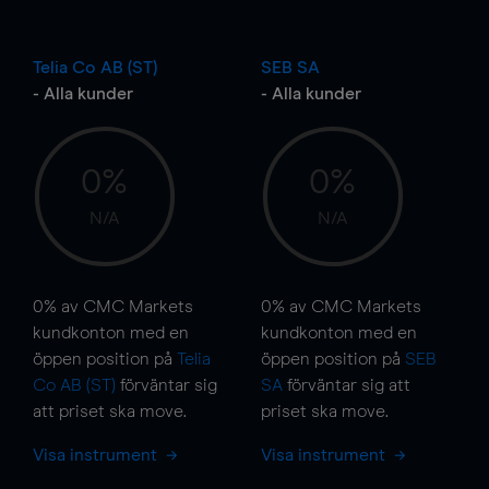
Telia Co AB (ST)
SEB SA
- Alla kunder
- Alla kunder
0%
0%
N/A
N/A
0%
av CMC Markets
0%
av CMC Markets
kundkonton med en
kundkonton med en
öppen position på
Telia
öppen position på
SEB
Co AB (ST)
förväntar sig
SA
förväntar sig att
att priset ska
move
.
priset ska
move
.
Visa instrument
Visa instrument