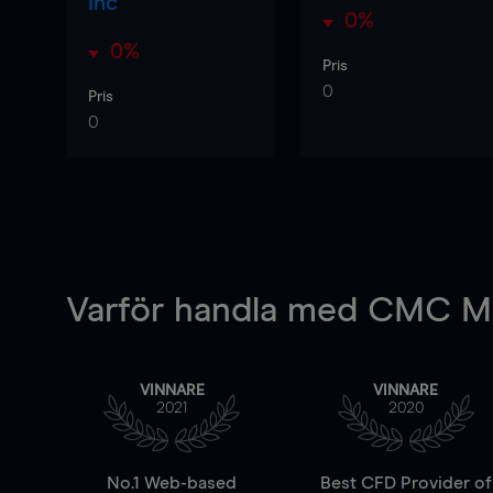
Inc
0%
0%
Pris
0
Pris
0
Varför handla
med CMC Ma
VINNARE
VINNARE
2021
2020
No.1 Web-based
Best CFD Provider of