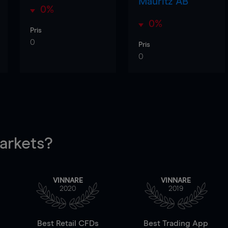
Mauritz AB
0%
0%
Pris
0
Pris
0
rkets?
VINNARE
VINNARE
2020
2019
Best Retail CFDs
Best Trading App