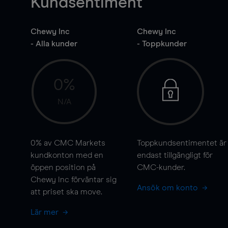
Kundsentiment
Chewy Inc
Chewy Inc
- Alla kunder
- Toppkunder
0%
N/A
0%
av CMC Markets
Toppkundsentimentet är
kundkonton med en
endast tillgängligt för
öppen position på
CMC-kunder.
Chewy Inc förväntar sig
Ansök om konto
att priset ska
move
.
Lär mer