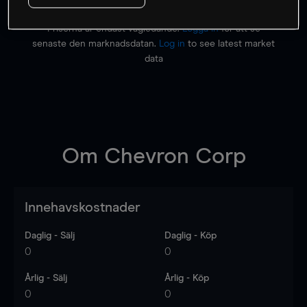
Priserna är endast vägledande.
Logga in
för att se
senaste den marknadsdatan.
Log in
to see latest market
data
Om
Chevron Corp
Innehavskostnader
Daglig - Sälj
Daglig - Köp
0
0
Årlig - Sälj
Årlig - Köp
0
0