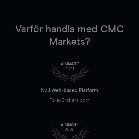
Varför handla
med CMC
Markets?
VINNARE
2021
No.1 Web-based Platform
ForexBrokers.com
VINNARE
2020