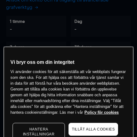
Ansök om konto och få tillgång till avancerade
grafverktyg
1 timme
Dag
-
-
7 dagar
30 dagar
-
-
Vi bryr oss om din integritet
Vi använder cookies för att säkerställa att vår webbplats fungerar
som den ska. För att hjälpa oss att förbättra vår tjänst samlar vi
0
% av kunderna har en
position i detta
in data för att förstå hur våra besökare använder webbplatsen.
Genom att tillåta alla cookies kan vi förbättra din upplevelse
instrument
genom att hjälpa dig hitta information snabbare och anpassa
innehåll eller marknadsföring efter dina inställningar. Välj "Tillåt
alla cookies" för att godkänna eller "Hantera inställningar" för att
Börja handla
hantera cookieinställningar. Läs mer i vår
Policy för cookies
HANTERA
TILLÅT ALLA COOKIES
INSTÄLLNINGAR