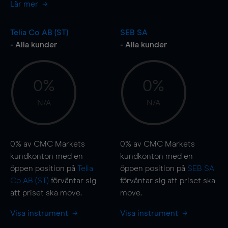
Lär mer
Telia Co AB (ST)
SEB SA
- Alla kunder
- Alla kunder
0%
0%
N/A
N/A
0%
av CMC Markets
0%
av CMC Markets
kundkonton med en
kundkonton med en
öppen position på
Telia
öppen position på
SEB SA
Co AB (ST)
förväntar sig
förväntar sig att priset ska
att priset ska
move
.
move
.
Visa instrument
Visa instrument