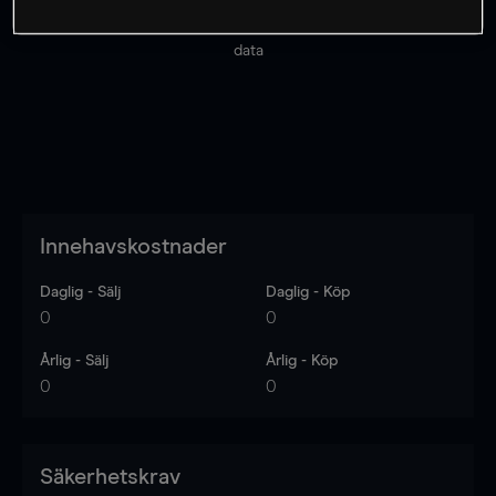
Priserna är endast vägledande.
Logga in
för att se
senaste den marknadsdatan.
Log in
to see latest market
data
Innehavskostnader
Daglig - Sälj
Daglig - Köp
0
0
Årlig - Sälj
Årlig - Köp
0
0
Säkerhetskrav