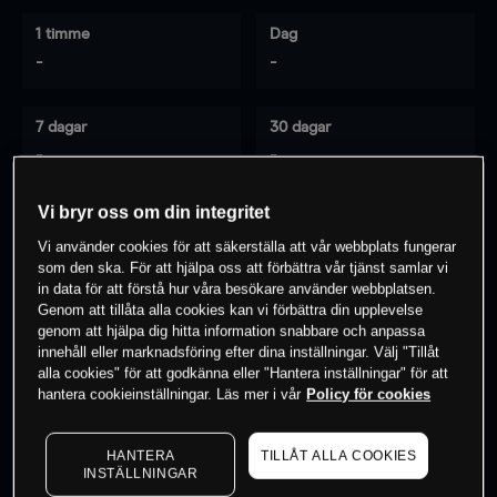
1 timme
Dag
-
-
7 dagar
30 dagar
-
-
Vi bryr oss om din integritet
Vi använder cookies för att säkerställa att vår webbplats fungerar
0
% av kunderna har en
position i detta
som den ska. För att hjälpa oss att förbättra vår tjänst samlar vi
instrument
in data för att förstå hur våra besökare använder webbplatsen.
Genom att tillåta alla cookies kan vi förbättra din upplevelse
genom att hjälpa dig hitta information snabbare och anpassa
innehåll eller marknadsföring efter dina inställningar. Välj "Tillåt
Börja handla
alla cookies" för att godkänna eller "Hantera inställningar" för att
hantera cookieinställningar. Läs mer i vår
Policy för cookies
HANTERA
TILLÅT ALLA COOKIES
INSTÄLLNINGAR