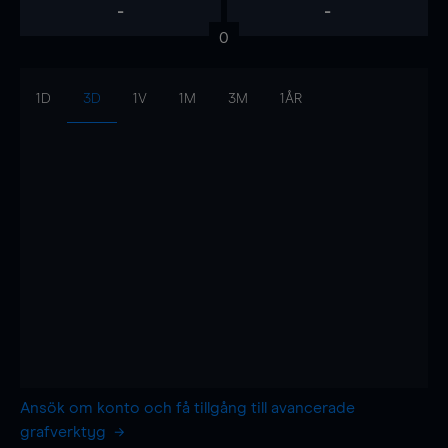
-
-
0
1D
3D
1V
1M
3M
1ÅR
Ansök om konto och få tillgång till avancerade
grafverktyg