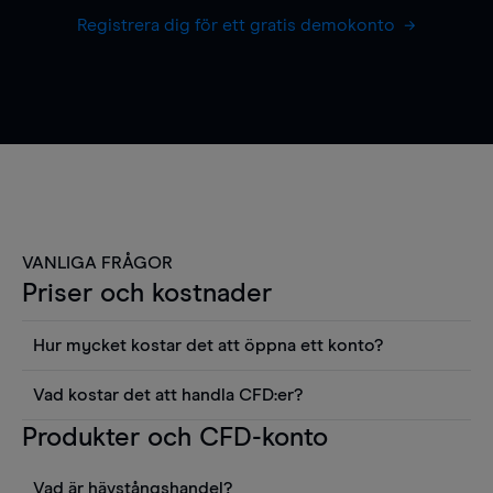
Registrera dig för ett gratis demokonto
VANLIGA FRÅGOR
Priser och kostnader
Hur mycket kostar det att öppna ett konto?
Det finns ingen kostnad för att öppna ett
Vad kostar det att handla CFD:er?
livekonto. Du kan också visa våra priser och
Det är en rad kostnader att tänka på när man
Produkter och CFD-konto
använda sådana verktyg som diagram, Reuters
handlar CFD:er, inkluderat spread,
news eller Morningstars kvantitativa
innehavskostnader (för positioner som hålls öppna
aktierapporter utan kostnad.
Vad är hävstångshandel?