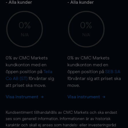
- Alla kunder
- Alla kunder
0%
0%
N/A
N/A
0%
av CMC Markets
0%
av CMC Markets
kundkonton med en
kundkonton med en
öppen position på
Telia
öppen position på
SEB SA
Co AB (ST)
förväntar sig
förväntar sig att priset ska
att priset ska
move
.
move
.
Visa instrument
Visa instrument
Kundsentiment tillhandahålls av CMC Markets och ska endast
ses som generell information. Informationen är av historisk
karaktär och skall ej anses som handels- eller investeringsråd