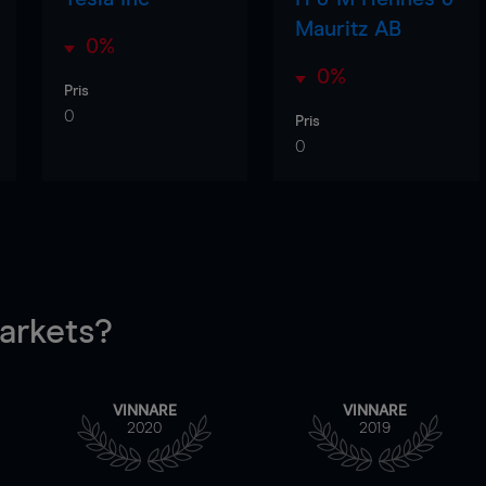
Mauritz AB
0%
0%
Pris
0
Pris
0
rkets?
VINNARE
VINNARE
2020
2019