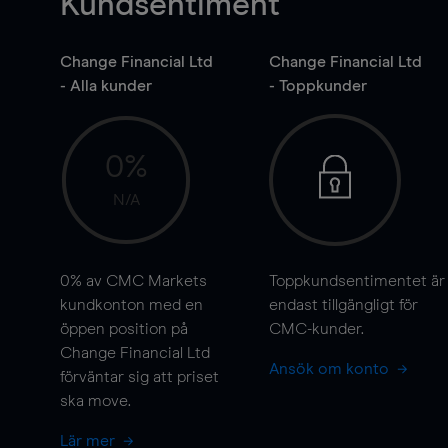
Kundsentiment
Change Financial Ltd
Change Financial Ltd
- Alla kunder
- Toppkunder
0%
N/A
0%
av CMC Markets
Toppkundsentimentet är
kundkonton med en
endast tillgängligt för
öppen position på
CMC-kunder.
Change Financial Ltd
Ansök om konto
förväntar sig att priset
ska
move
.
Lär mer