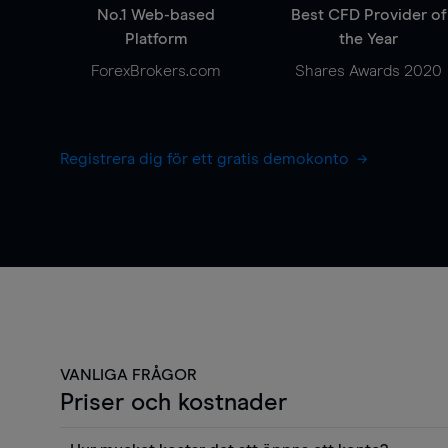
No.1 Web-based
Best CFD Provider of
Platform
the Year
ForexBrokers.com
Shares Awards 2020
Registrera dig för ett gratis demokonto
VANLIGA FRÅGOR
Priser och kostnader