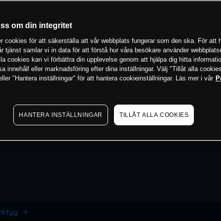
oss om din integritet
 cookies för att säkerställa att vår webbplats fungerar som den ska. För att h
vår tjänst samlar vi in data för att förstå hur våra besökare använder webbpla
 alla cookies kan vi förbättra din upplevelse genom att hjälpa dig hitta informat
 innehåll eller marknadsföring efter dina inställningar. Välj "Tillåt alla cookies
ler "Hantera inställningar" för att hantera cookieinställningar. Läs mer i vår
P
HANTERA INSTÄLLNINGAR
TILLÅT ALLA COOKIES
erktyg