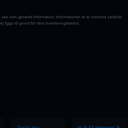
es som generell information. Informationen är av historisk karaktär
 ligga till grund för dina investeringsbeslut.
Tesla Inc
H & M Hennes &