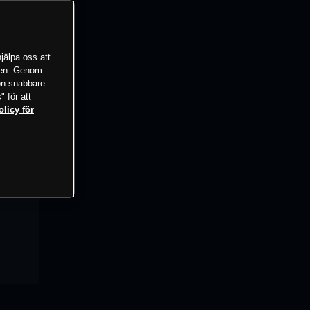
jälpa oss att
tsen. Genom
ion snabbare
" för att
olicy för