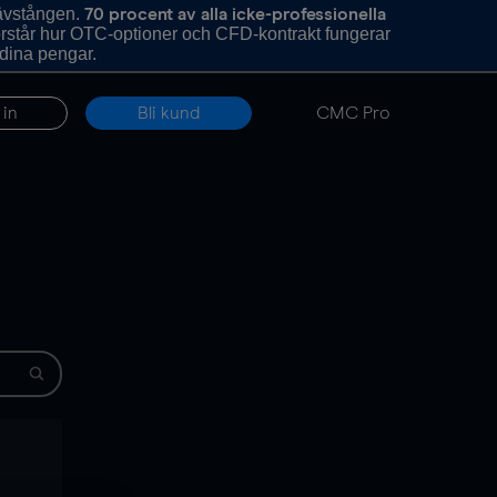
hävstången.
70 procent av alla icke-professionella
förstår hur OTC-optioner och CFD-kontrakt fungerar
 dina pengar.
 in
Bli kund
CMC Pro