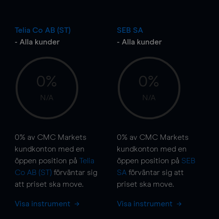
Telia Co AB (ST)
SEB SA
- Alla kunder
- Alla kunder
0%
0%
N/A
N/A
0%
av CMC Markets
0%
av CMC Markets
kundkonton med en
kundkonton med en
öppen position på
Telia
öppen position på
SEB
Co AB (ST)
förväntar sig
SA
förväntar sig att
att priset ska
move
.
priset ska
move
.
Visa instrument
Visa instrument