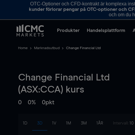
OTC-Optioner och CFD-kontrakt är komplexa instr
kunder förlorar pengar på OTC-optioner och CF
och om du ha
Produkter
Handelsplattform
Home
Marknadsutbud
Change Financial Ltd
Change Financial Ltd
(ASX:CCA) kurs
0
0%
0pkt
1D
3D
1V
1M
3M
1ÅR
Intervall:
10