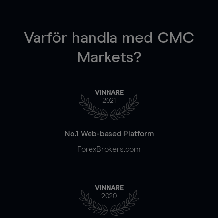
Varför handla
med CMC
Markets?
VINNARE
2021
No.1 Web-based Platform
ForexBrokers.com
VINNARE
2020