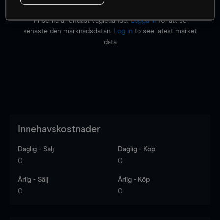
Priserna är endast vägledande.
Logga in
för att se
senaste den marknadsdatan.
Log in
to see latest market
data
Innehavskostnader
Daglig - Sälj
Daglig - Köp
0
0
Årlig - Sälj
Årlig - Köp
0
0