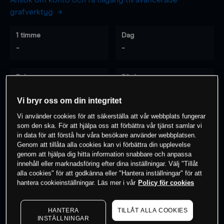
Ansök om konto och få tillgång till avancerade
grafverktyg
1 timme
Dag
-
-
7 dagar
30 dagar
-
-
Vi bryr oss om din integritet
Vi använder cookies för att säkerställa att vår webbplats fungerar
som den ska. För att hjälpa oss att förbättra vår tjänst samlar vi
0
% av kunderna har en
position i detta
in data för att förstå hur våra besökare använder webbplatsen.
Genom att tillåta alla cookies kan vi förbättra din upplevelse
instrument
genom att hjälpa dig hitta information snabbare och anpassa
innehåll eller marknadsföring efter dina inställningar. Välj "Tillåt
alla cookies" för att godkänna eller "Hantera inställningar" för att
Börja handla
hantera cookieinställningar. Läs mer i vår
Policy för cookies
HANTERA
TILLÅT ALLA COOKIES
INSTÄLLNINGAR