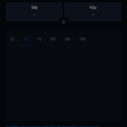
Sälj
Köp
-
-
0
1D
3D
1V
1M
3M
1ÅR