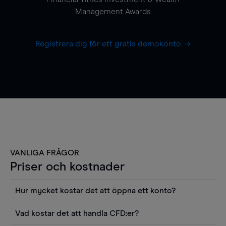
Management Awards
Registrera dig för ett gratis demokonto
VANLIGA FRÅGOR
Priser och kostnader
Hur mycket kostar det att öppna ett konto?
Det finns ingen kostnad för att öppna ett
Vad kostar det att handla CFD:er?
livekonto. Du kan också visa våra priser och