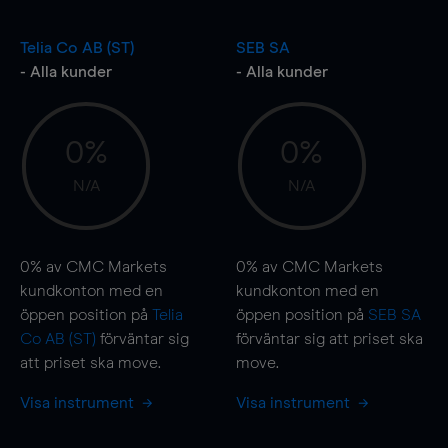
Telia Co AB (ST)
SEB SA
- Alla kunder
- Alla kunder
0%
0%
N/A
N/A
0%
av CMC Markets
0%
av CMC Markets
kundkonton med en
kundkonton med en
öppen position på
Telia
öppen position på
SEB SA
Co AB (ST)
förväntar sig
förväntar sig att priset ska
att priset ska
move
.
move
.
Visa instrument
Visa instrument