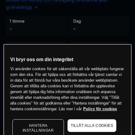
Ansök om konto och få tillgång till avancerade
grafverktyg
1 timme
Dag
-
-
7 dagar
30 dagar
-
-
Vi bryr oss om din integritet
Vi använder cookies för att säkerställa att vår webbplats fungerar
som den ska. För att hjälpa oss att förbättra vår tjänst samlar vi
0
% av kunderna har en
position i detta
in data för att förstå hur våra besökare använder webbplatsen.
Genom att tillåta alla cookies kan vi förbättra din upplevelse
instrument
genom att hjälpa dig hitta information snabbare och anpassa
innehåll eller marknadsföring efter dina inställningar. Välj "Tillåt
alla cookies" för att godkänna eller "Hantera inställningar" för att
Börja handla
hantera cookieinställningar. Läs mer i vår
Policy för cookies
HANTERA
TILLÅT ALLA COOKIES
INSTÄLLNINGAR