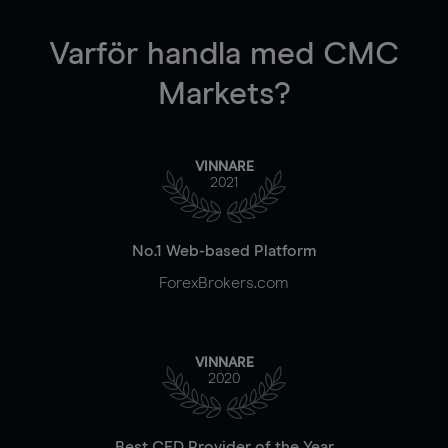
Varför handla
med CMC
Markets?
VINNARE
2021
No.1 Web-based Platform
ForexBrokers.com
VINNARE
2020
Best CFD Provider of the Year