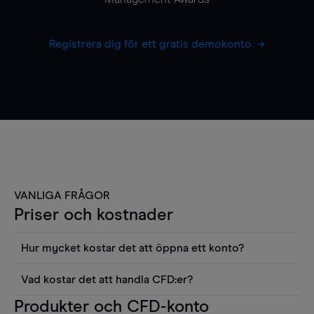
Registrera dig för ett gratis demokonto
VANLIGA FRÅGOR
Priser och kostnader
Hur mycket kostar det att öppna ett konto?
Det finns ingen kostnad för att öppna ett
Vad kostar det att handla CFD:er?
livekonto. Du kan också visa våra priser och
Det är en rad kostnader att tänka på när man
Produkter och CFD-konto
använda sådana verktyg som diagram, Reuters