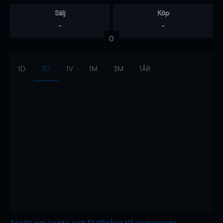
Sälj
Köp
-
-
0
1D
3D
1V
1M
3M
1ÅR