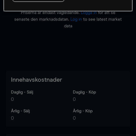
Priserna är endast vägledande.
Logga in
för att se
senaste den marknadsdatan.
Log in
to see latest market
data
Innehavskostnader
Daglig - Sälj
Daglig - Köp
0
0
Årlig - Sälj
Årlig - Köp
0
0