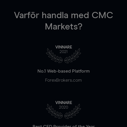
Varför handla
med CMC
Markets?
VINNARE
2021
No.1 Web-based Platform
ForexBrokers.com
VINNARE
2020
Best CFD Provider of the Year