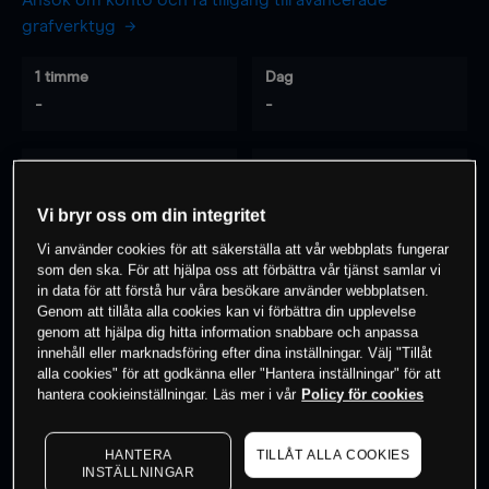
Ansök om konto och få tillgång till avancerade
grafverktyg
1 timme
Dag
-
-
7 dagar
30 dagar
-
-
Vi bryr oss om din integritet
Vi använder cookies för att säkerställa att vår webbplats fungerar
som den ska. För att hjälpa oss att förbättra vår tjänst samlar vi
0
% av kunderna har en
position i detta
in data för att förstå hur våra besökare använder webbplatsen.
Genom att tillåta alla cookies kan vi förbättra din upplevelse
instrument
genom att hjälpa dig hitta information snabbare och anpassa
innehåll eller marknadsföring efter dina inställningar. Välj "Tillåt
alla cookies" för att godkänna eller "Hantera inställningar" för att
Börja handla
hantera cookieinställningar. Läs mer i vår
Policy för cookies
HANTERA
TILLÅT ALLA COOKIES
INSTÄLLNINGAR