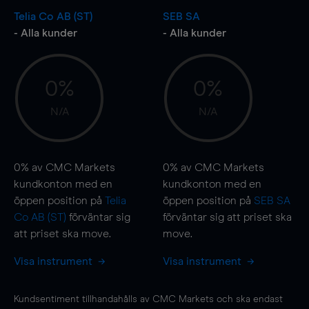
Telia Co AB (ST)
SEB SA
- Alla kunder
- Alla kunder
0%
0%
N/A
N/A
0%
av CMC Markets
0%
av CMC Markets
kundkonton med en
kundkonton med en
öppen position på
Telia
öppen position på
SEB SA
Co AB (ST)
förväntar sig
förväntar sig att priset ska
att priset ska
move
.
move
.
Visa instrument
Visa instrument
Kundsentiment tillhandahålls av CMC Markets och ska endast