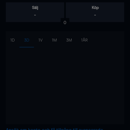
Sälj
Köp
-
-
0
1D
3D
1V
1M
3M
1ÅR