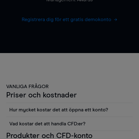
Registrera dig för ett gratis demokonto
VANLIGA FRÅGOR
Priser och kostnader
Hur mycket kostar det att öppna ett konto?
Det finns ingen kostnad för att öppna ett
Vad kostar det att handla CFD:er?
livekonto. Du kan också visa våra priser och
Det är en rad kostnader att tänka på när man
Produkter och CFD-konto
använda sådana verktyg som diagram, Reuters