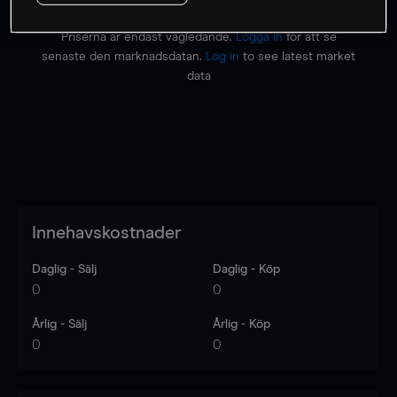
Priserna är endast vägledande.
Logga in
för att se
senaste den marknadsdatan.
Log in
to see latest market
data
Innehavskostnader
Daglig - Sälj
Daglig - Köp
0
0
Årlig - Sälj
Årlig - Köp
0
0