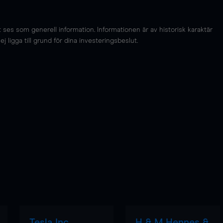
es som generell information. Informationen är av historisk karaktär
 ligga till grund för dina investeringsbeslut.
Tesla Inc
H & M Hennes &