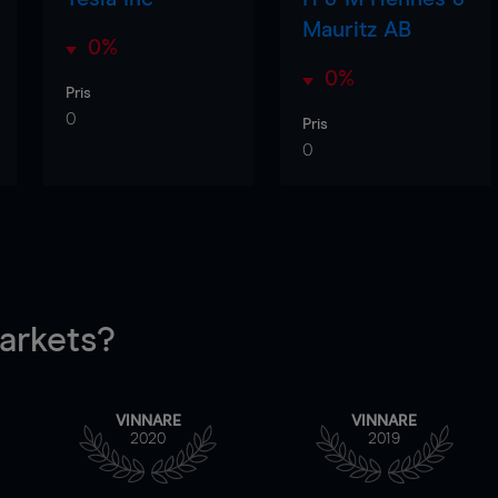
Mauritz AB
0%
0%
Pris
0
Pris
0
rkets?
VINNARE
VINNARE
2020
2019