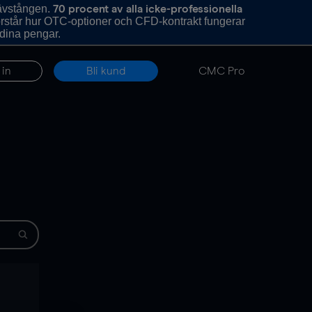
hävstången.
70 procent av alla icke-professionella
förstår hur OTC-optioner och CFD-kontrakt fungerar
 dina pengar.
 in
Bli kund
CMC Pro