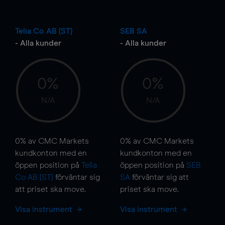
Telia Co AB (ST)
SEB SA
- Alla kunder
- Alla kunder
0%
0%
N/A
N/A
0%
av CMC Markets
0%
av CMC Markets
kundkonton med en
kundkonton med en
öppen position på
Telia
öppen position på
SEB
Co AB (ST)
förväntar sig
SA
förväntar sig att
att priset ska
move
.
priset ska
move
.
Visa instrument
Visa instrument