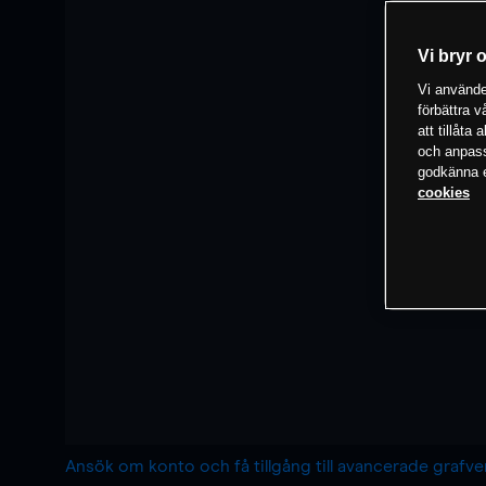
Vi bryr 
Vi använder
förbättra 
att tillåta
och anpassa
godkänna el
cookies
Ansök om konto och få tillgång till avancerade grafv