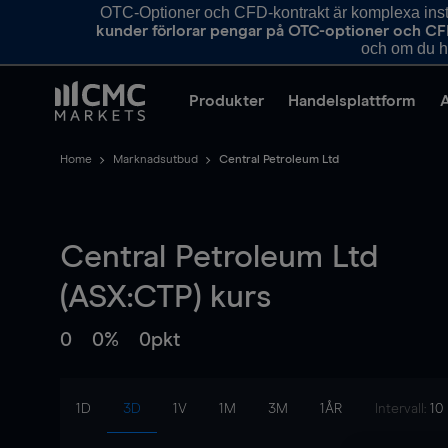
OTC-Optioner och CFD-kontrakt är komplexa instr
kunder förlorar pengar på OTC-optioner och CF
och om du ha
Produkter
Handelsplattform
Home
Marknadsutbud
Central Petroleum Ltd
Central Petroleum Ltd
(ASX:CTP) kurs
0
0%
0pkt
1D
3D
1V
1M
3M
1ÅR
Intervall:
10