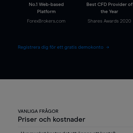
No.1 Web-based
Best CFD Provider of
Platform
the Year
ForexBrokers.com
Shares Awards 2020
Registrera dig för ett gratis demokonto
VANLIGA FRÅGOR
Priser och kostnader