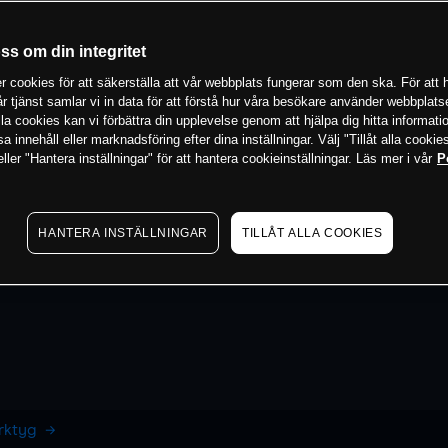
oss om din integritet
 cookies för att säkerställa att vår webbplats fungerar som den ska. För att h
vår tjänst samlar vi in data för att förstå hur våra besökare använder webbpla
 alla cookies kan vi förbättra din upplevelse genom att hjälpa dig hitta informat
 innehåll eller marknadsföring efter dina inställningar. Välj "Tillåt alla cookies
ler "Hantera inställningar" för att hantera cookieinställningar. Läs mer i vår
P
HANTERA INSTÄLLNINGAR
TILLÅT ALLA COOKIES
erktyg