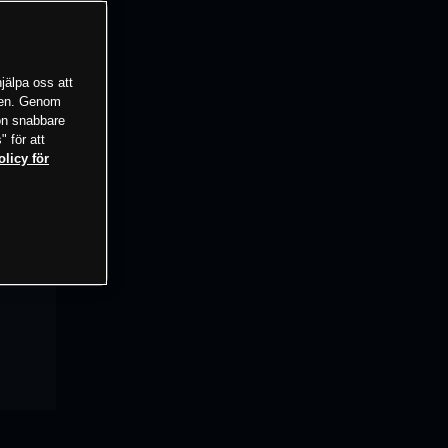
jälpa oss att
tsen. Genom
ion snabbare
" för att
olicy för