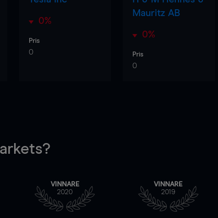
Mauritz AB
0%
0%
Pris
0
Pris
0
rkets?
VINNARE
VINNARE
2020
2019