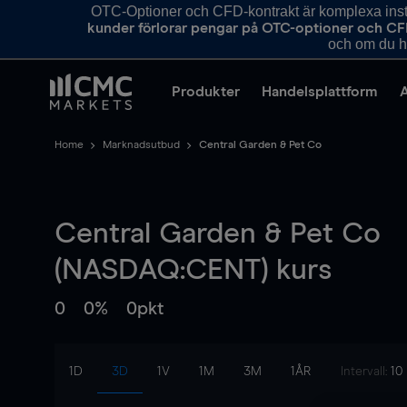
OTC-Optioner och CFD-kontrakt är komplexa instr
kunder förlorar pengar på OTC-optioner och CF
och om du ha
Produkter
Handelsplattform
Home
Marknadsutbud
Central Garden & Pet Co
Central Garden & Pet Co
(NASDAQ:CENT) kurs
0
0%
0pkt
1D
3D
1V
1M
3M
1ÅR
Intervall:
10