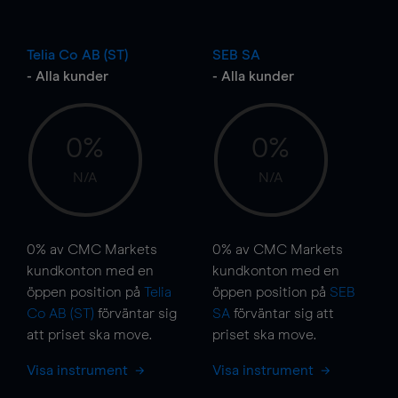
o
Telia Co AB (ST)
SEB SA
- Alla kunder
- Alla kunder
0%
0%
N/A
N/A
0%
av CMC Markets
0%
av CMC Markets
kundkonton med en
kundkonton med en
öppen position på
Telia
öppen position på
SEB
Co AB (ST)
förväntar sig
SA
förväntar sig att
att priset ska
move
.
priset ska
move
.
Visa instrument
Visa instrument