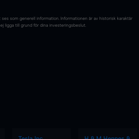
es som generell information. Informationen är av historisk karaktär
 ligga till grund för dina investeringsbeslut.
Tesla Inc
H & M Hennes &