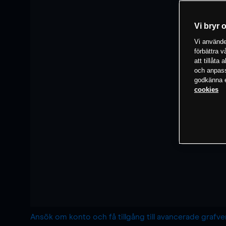
Vi bryr 
Vi använder
förbättra 
att tillåta
och anpassa
godkänna el
cookies
Ansök om konto och få tillgång till avancerade grafv