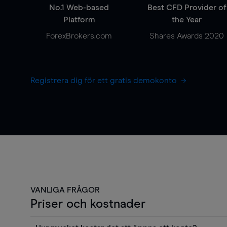
No.1 Web-based
Best CFD Provider of
Platform
the Year
ForexBrokers.com
Shares Awards 2020
Registrera dig för ett gratis demokonto
VANLIGA FRÅGOR
Priser och kostnader