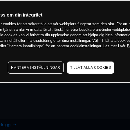
oss om din integritet
 cookies för att säkerställa att vår webbplats fungerar som den ska. För att h
vår tjänst samlar vi in data för att förstå hur våra besökare använder webbpla
 alla cookies kan vi förbättra din upplevelse genom att hjälpa dig hitta informat
 innehåll eller marknadsföring efter dina inställningar. Välj "Tillåt alla cookies
ler "Hantera inställningar" för att hantera cookieinställningar. Läs mer i vår
P
HANTERA INSTÄLLNINGAR
TILLÅT ALLA COOKIES
erktyg