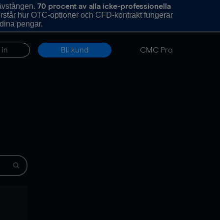
hävstången.
70 procent av alla icke-professionella
förstår hur OTC-optioner och CFD-kontrakt fungerar
 dina pengar.
 in
Bli kund
CMC Pro