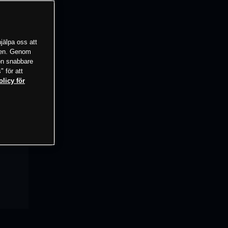
jälpa oss att
tsen. Genom
ion snabbare
" för att
olicy för