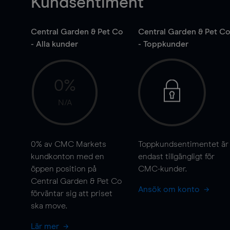
Kundsentiment
Central Garden & Pet Co
Central Garden & Pet C
- Alla kunder
- Toppkunder
0%
N/A
0%
av CMC Markets
Toppkundsentimentet är
kundkonton med en
endast tillgängligt för
öppen position på
CMC-kunder.
Central Garden & Pet Co
Ansök om konto
förväntar sig att priset
ska
move
.
Lär mer