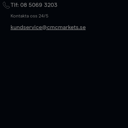
på mittkurs, och sparar 50% av spreadkostnaden.
Tlf: 08 5069 3203
Läs mer
Kontakta oss 24/5
kundservice@cmcmarkets.se