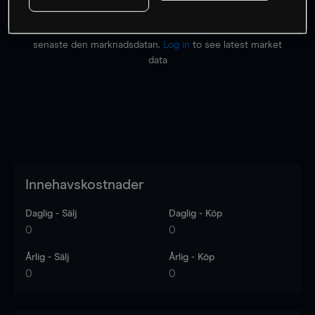
Priserna är endast vägledande.
Logga in
för att se
senaste den marknadsdatan.
Log in
to see latest market
data
Innehavskostnader
Daglig - Sälj
Daglig - Köp
0
0
Årlig - Sälj
Årlig - Köp
0
0