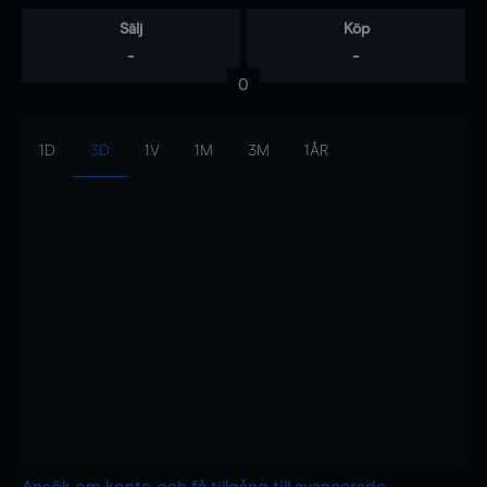
Sälj
Köp
-
-
0
1D
3D
1V
1M
3M
1ÅR