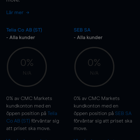
Lär mer
Telia Co AB (ST)
SEB SA
- Alla kunder
- Alla kunder
0%
0%
N/A
N/A
0%
av CMC Markets
0%
av CMC Markets
kundkonton med en
kundkonton med en
öppen position på
Telia
öppen position på
SEB SA
Co AB (ST)
förväntar sig
förväntar sig att priset ska
att priset ska
move
.
move
.