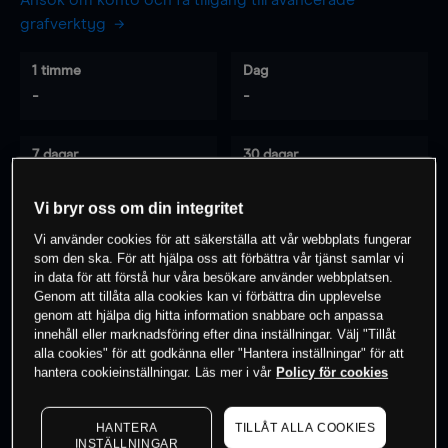
Ansök om konto och få tillgång till avancerade
grafverktyg
1 timme
Dag
-
-
7 dagar
30 dagar
-
-
Vi bryr oss om din integritet
Vi använder cookies för att säkerställa att vår webbplats fungerar
som den ska. För att hjälpa oss att förbättra vår tjänst samlar vi
0
% av kunderna har en
position i detta
in data för att förstå hur våra besökare använder webbplatsen.
instrument
Genom att tillåta alla cookies kan vi förbättra din upplevelse
genom att hjälpa dig hitta information snabbare och anpassa
innehåll eller marknadsföring efter dina inställningar. Välj "Tillåt
alla cookies" för att godkänna eller "Hantera inställningar" för att
Börja handla
hantera cookieinställningar. Läs mer i vår
Policy för cookies
HANTERA
TILLÅT ALLA COOKIES
INSTÄLLNINGAR