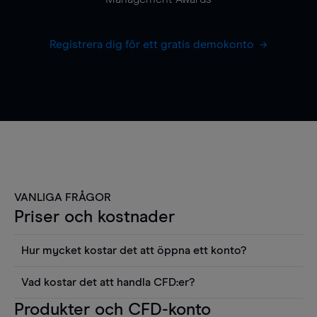
Registrera dig för ett gratis demokonto
VANLIGA FRÅGOR
Priser och kostnader
Hur mycket kostar det att öppna ett konto?
Det finns ingen kostnad för att öppna ett
Vad kostar det att handla CFD:er?
livekonto. Du kan också visa våra priser och
Det är en rad kostnader att tänka på när man
Produkter och CFD-konto
använda sådana verktyg som diagram, Reuters