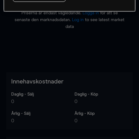
Priserna är endast vägledande.
Logga in
för att se
senaste den marknadsdatan.
Log in
to see latest market
data
Innehavskostnader
Daglig - Sälj
Daglig - Köp
0
0
Årlig - Sälj
Årlig - Köp
0
0