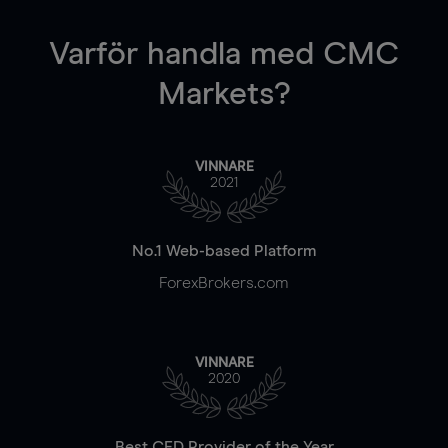
Varför handla
med CMC
Markets?
VINNARE
2021
No.1 Web-based Platform
ForexBrokers.com
VINNARE
2020
Best CFD Provider of the Year