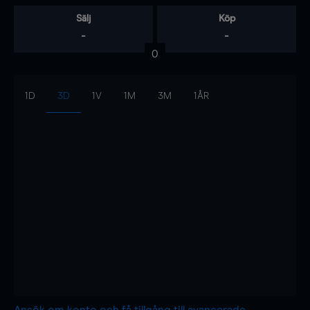
Sälj
Köp
-
-
0
1D
3D
1V
1M
3M
1ÅR