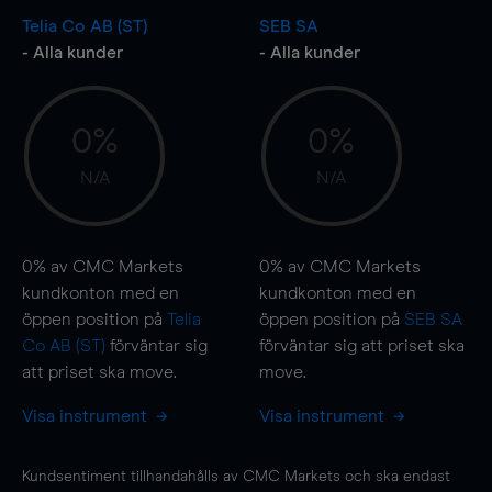
Telia Co AB (ST)
SEB SA
- Alla kunder
- Alla kunder
0%
0%
N/A
N/A
0%
av CMC Markets
0%
av CMC Markets
kundkonton med en
kundkonton med en
öppen position på
Telia
öppen position på
SEB SA
Co AB (ST)
förväntar sig
förväntar sig att priset ska
att priset ska
move
.
move
.
Visa instrument
Visa instrument
Kundsentiment tillhandahålls av CMC Markets och ska endast