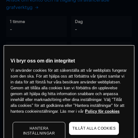
Ansök om konto och få tillgång till avancerade
grafverktyg
1 timme
Dag
-
-
7 dagar
30 dagar
-
-
Vi bryr oss om din integritet
Vi använder cookies för att säkerställa att vår webbplats fungerar
som den ska. För att hjälpa oss att förbättra vår tjänst samlar vi
0
% av kunderna har en
position i detta
in data för att förstå hur våra besökare använder webbplatsen.
Genom att tillåta alla cookies kan vi förbättra din upplevelse
instrument
genom att hjälpa dig hitta information snabbare och anpassa
innehåll eller marknadsföring efter dina inställningar. Välj "Tillåt
alla cookies" för att godkänna eller "Hantera inställningar" för att
Börja handla
hantera cookieinställningar. Läs mer i vår
Policy för cookies
HANTERA
TILLÅT ALLA COOKIES
INSTÄLLNINGAR