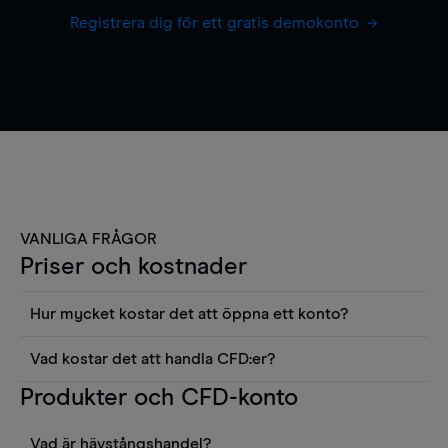
Registrera dig för ett gratis demokonto
VANLIGA FRÅGOR
Priser och kostnader
Hur mycket kostar det att öppna ett konto?
Det finns ingen kostnad för att öppna ett
Vad kostar det att handla CFD:er?
livekonto. Du kan också visa våra priser och
Det är en rad kostnader att tänka på när man
Produkter och CFD-konto
använda sådana verktyg som diagram, Reuters
handlar CFD:er, inkluderat spread,
news eller Morningstars kvantitativa
innehavskostnader (för positioner som hålls öppna
aktierapporter utan kostnad.
Vad är hävstångshandel?