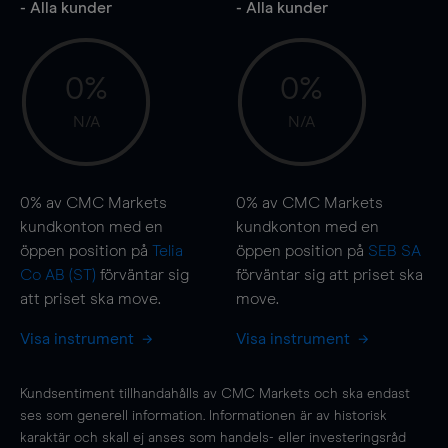
- Alla kunder
- Alla kunder
0%
0%
N/A
N/A
0%
av CMC Markets
0%
av CMC Markets
kundkonton med en
kundkonton med en
öppen position på
Telia
öppen position på
SEB SA
Co AB (ST)
förväntar sig
förväntar sig att priset ska
att priset ska
move
.
move
.
Visa instrument
Visa instrument
Kundsentiment tillhandahålls av CMC Markets och ska endast
ses som generell information. Informationen är av historisk
karaktär och skall ej anses som handels- eller investeringsråd