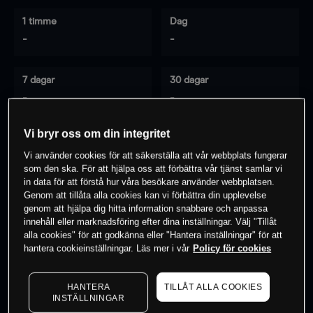
1 timme
Dag
-
-
7 dagar
30 dagar
-
-
Vi bryr oss om din integritet
Vi använder cookies för att säkerställa att vår webbplats fungerar
0
% av kunderna har en
position i detta
som den ska. För att hjälpa oss att förbättra vår tjänst samlar vi
instrument
in data för att förstå hur våra besökare använder webbplatsen.
Genom att tillåta alla cookies kan vi förbättra din upplevelse
genom att hjälpa dig hitta information snabbare och anpassa
innehåll eller marknadsföring efter dina inställningar. Välj "Tillåt
Börja handla
alla cookies" för att godkänna eller "Hantera inställningar" för att
hantera cookieinställningar. Läs mer i vår
Policy för cookies
HANTERA
TILLÅT ALLA COOKIES
INSTÄLLNINGAR