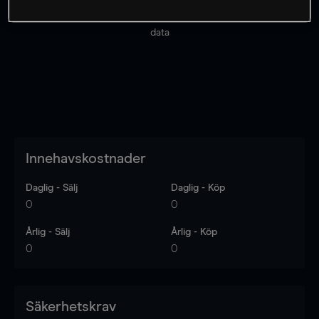
Priserna är endast vägledande.
Logga in
för att se
senaste den marknadsdatan.
Log in
to see latest market
data
Innehavskostnader
Daglig - Sälj
Daglig - Köp
0
0
Årlig - Sälj
Årlig - Köp
0
0
Säkerhetskrav