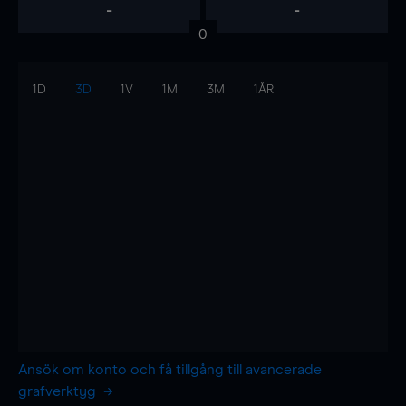
-
-
0
1D
3D
1V
1M
3M
1ÅR
Ansök om konto och få tillgång till avancerade
grafverktyg