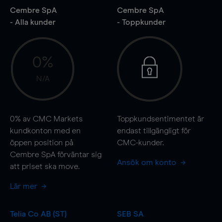
Cembre SpA
Cembre SpA
- Alla kunder
- Toppkunder
0%
N/A
0%
av CMC Markets
Toppkundsentimentet är
kundkonton med en
endast tillgängligt för
öppen position på
CMC-kunder.
Cembre SpA förväntar sig
Ansök om konto
att priset ska
move
.
Lär mer
Telia Co AB (ST)
SEB SA