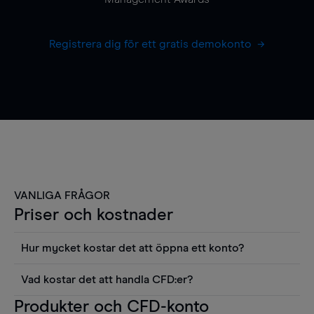
Registrera dig för ett gratis demokonto
VANLIGA FRÅGOR
Priser och kostnader
Hur mycket kostar det att öppna ett konto?
Det finns ingen kostnad för att öppna ett
Vad kostar det att handla CFD:er?
livekonto. Du kan också visa våra priser och
Det är en rad kostnader att tänka på när man
Produkter och CFD-konto
använda sådana verktyg som diagram, Reuters