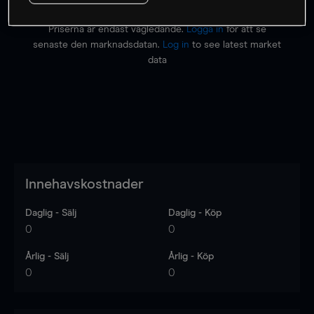
Priserna är endast vägledande.
Logga in
för att se
senaste den marknadsdatan.
Log in
to see latest market
data
Innehavskostnader
Daglig - Sälj
Daglig - Köp
0
0
Årlig - Sälj
Årlig - Köp
0
0