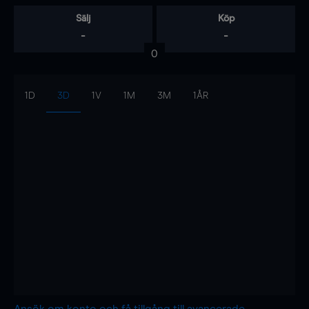
Sälj
Köp
-
-
0
1D
3D
1V
1M
3M
1ÅR