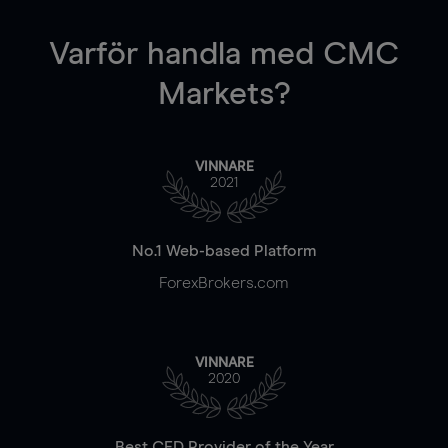
Varför handla
med CMC
Markets?
VINNARE
2021
No.1 Web-based Platform
ForexBrokers.com
VINNARE
2020
Best CFD Provider of the Year