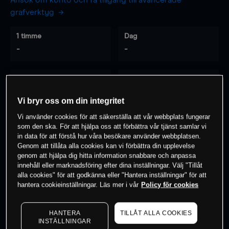
Ansök om konto och få tillgång till avancerade
grafverktyg
1 timme
Dag
-
-
7 dagar
30 dagar
-
-
Vi bryr oss om din integritet
Vi använder cookies för att säkerställa att vår webbplats fungerar
som den ska. För att hjälpa oss att förbättra vår tjänst samlar vi
0
% av kunderna har en
position i detta
in data för att förstå hur våra besökare använder webbplatsen.
Genom att tillåta alla cookies kan vi förbättra din upplevelse
instrument
genom att hjälpa dig hitta information snabbare och anpassa
innehåll eller marknadsföring efter dina inställningar. Välj "Tillåt
alla cookies" för att godkänna eller "Hantera inställningar" för att
Börja handla
hantera cookieinställningar. Läs mer i vår
Policy för cookies
HANTERA
TILLÅT ALLA COOKIES
INSTÄLLNINGAR