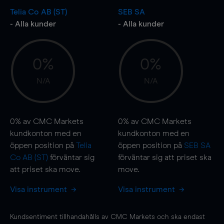
Telia Co AB (ST)
SEB SA
- Alla kunder
- Alla kunder
0%
0%
N/A
N/A
0%
av CMC Markets
0%
av CMC Markets
kundkonton med en
kundkonton med en
öppen position på
Telia
öppen position på
SEB SA
Co AB (ST)
förväntar sig
förväntar sig att priset ska
att priset ska
move
.
move
.
Visa instrument
Visa instrument
Kundsentiment tillhandahålls av CMC Markets och ska endast