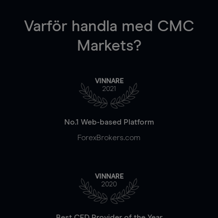
Varför handla
med CMC
Markets?
VINNARE
2021
No.1 Web-based Platform
ForexBrokers.com
VINNARE
2020
Best CFD Provider of the Year