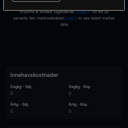
Priserna är endast vägledande.
Logga in
för att se
senaste den marknadsdatan.
Log in
to see latest market
data
Innehavskostnader
Daglig - Sälj
Daglig - Köp
0
0
Årlig - Sälj
Årlig - Köp
0
0