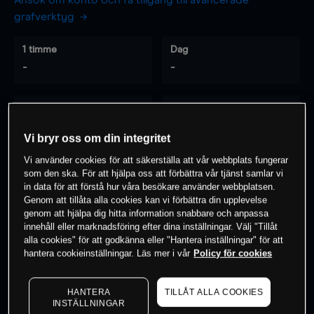
Ansök om konto och få tillgång till avancerade
grafverktyg
1 timme
Dag
-
-
7 dagar
30 dagar
-
-
Vi bryr oss om din integritet
Vi använder cookies för att säkerställa att vår webbplats fungerar
som den ska. För att hjälpa oss att förbättra vår tjänst samlar vi
0
% av kunderna har en
position i detta
in data för att förstå hur våra besökare använder webbplatsen.
Genom att tillåta alla cookies kan vi förbättra din upplevelse
instrument
genom att hjälpa dig hitta information snabbare och anpassa
innehåll eller marknadsföring efter dina inställningar. Välj "Tillåt
alla cookies" för att godkänna eller "Hantera inställningar" för att
Börja handla
hantera cookieinställningar. Läs mer i vår
Policy för cookies
HANTERA
TILLÅT ALLA COOKIES
INSTÄLLNINGAR