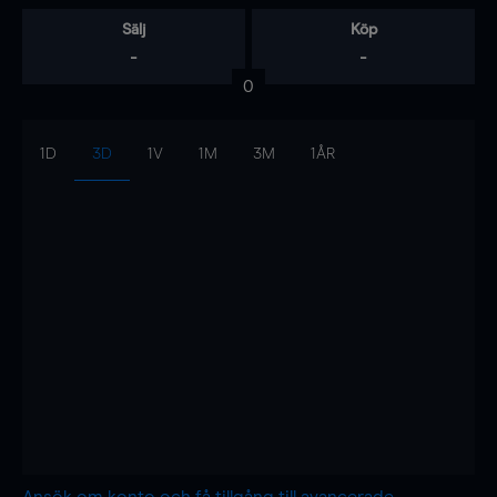
Sälj
Köp
-
-
0
1D
3D
1V
1M
3M
1ÅR