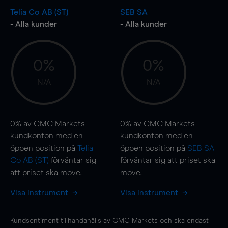
Telia Co AB (ST)
SEB SA
- Alla kunder
- Alla kunder
0%
0%
N/A
N/A
0%
av CMC Markets
0%
av CMC Markets
kundkonton med en
kundkonton med en
öppen position på
Telia
öppen position på
SEB SA
Co AB (ST)
förväntar sig
förväntar sig att priset ska
att priset ska
move
.
move
.
Visa instrument
Visa instrument
Kundsentiment tillhandahålls av CMC Markets och ska endast