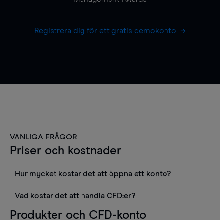
Registrera dig för ett gratis demokonto
VANLIGA FRÅGOR
Priser och kostnader
Hur mycket kostar det att öppna ett konto?
Det finns ingen kostnad för att öppna ett
Vad kostar det att handla CFD:er?
livekonto. Du kan också visa våra priser och
Det är en rad kostnader att tänka på när man
Produkter och CFD-konto
använda sådana verktyg som diagram, Reuters