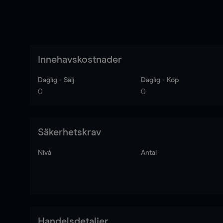
Innehavskostnader
Daglig - Sälj
Daglig - Köp
0
0
Säkerhetskrav
Nivå
Antal
Handelsdetaljer