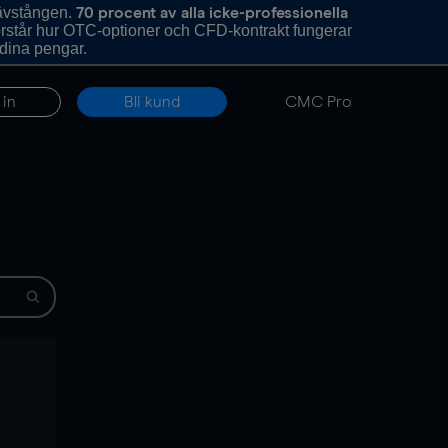
hävstången.
70 procent av alla icke-professionella
förstår hur OTC-optioner och CFD-kontrakt fungerar
 dina pengar.
 in
Bli kund
CMC Pro