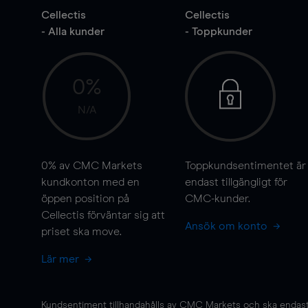
Cellectis
Cellectis
- Alla kunder
- Toppkunder
0%
N/A
0%
av CMC Markets
Toppkundsentimentet är
kundkonton med en
endast tillgängligt för
öppen position på
CMC-kunder.
Cellectis förväntar sig att
Ansök om konto
priset ska
move
.
Lär mer
Kundsentiment tillhandahålls av CMC Markets och ska endast s