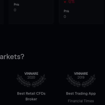
0%
Pris
0
Pris
0
rkets?
VINNARE
VINNARE
2020
2019
Best Retail CFDs
Best Trading App
Broker
Financial Times