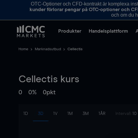
OTC-Optioner och CFD-kontrakt är komplexa instr
kunder förlorar pengar på OTC-optioner och CF
och om du ha
Produkter
Handelsplattform
Home
Marknadsutbud
Cellectis
Cellectis
kurs
0
0%
0pkt
1D
3D
1V
1M
3M
1ÅR
Intervall:
10