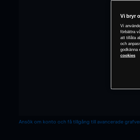
Vi bryr 
Vi använder
förbättra 
att tillåta
och anpassa
godkänna el
cookies
Ansök om konto och få tillgång till avancerade grafv