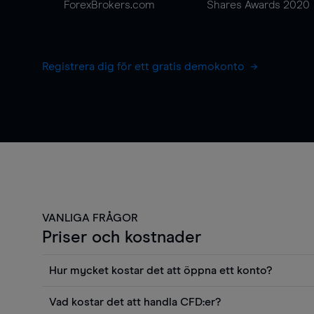
ForexBrokers.com
Shares Awards 2020
Registrera dig för ett gratis demokonto
VANLIGA FRÅGOR
Priser och kostnader
Hur mycket kostar det att öppna ett konto?
Det finns ingen kostnad för att öppna ett livekonto. 
Vad kostar det att handla CFD:er?
priser och använda sådana verktyg som diagram, Reu