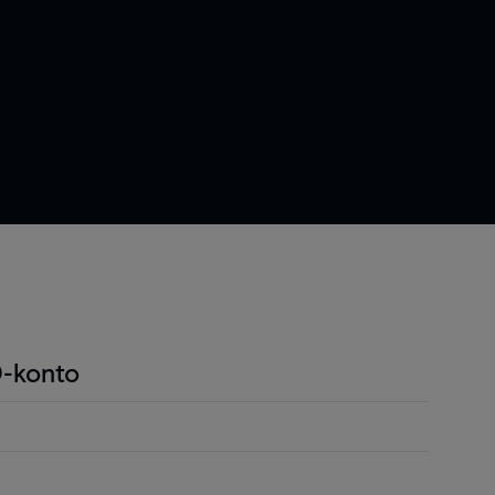
-konto
ndel är att du endast behöver betala en liten
r positionen för att öppna en position och detta