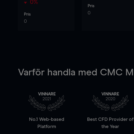
0%
Pris
0
Pris
0
Varför handla
med CMC Ma
VINNARE
VINNARE
2021
2020
No.1 Web-based
Best CFD Provider of
Platform
the Year