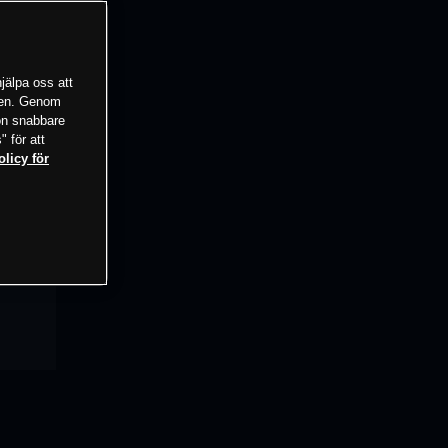
jälpa oss att
tsen. Genom
ion snabbare
" för att
olicy för