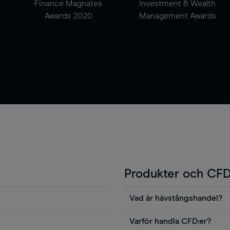
Finance Magnates
Investment & Wealth
Awards 2020
Management Awards
Produkter och CFD
Vad är hävstångshandel?
Du kan också visa våra
En av fördelarna med CFD-ha
Varför handla CFD:er?
ters news eller
andel v det totala värdet fö