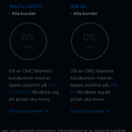
Telia Co AB (ST)
SEB SA
- Alla kunder
- Alla kunder
0%
0%
N/A
N/A
0%
av CMC Markets
0%
av CMC Markets
kundkonton med en
kundkonton med en
öppen position på
Telia
öppen position på
SEB
Co AB (ST)
förväntar sig
SA
förväntar sig att
att priset ska
move
.
priset ska
move
.
Visa instrument
Visa instrument
es som generell information. Informationen är av historisk karaktär