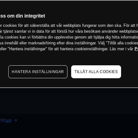
oss om din integritet
 cookies för att säkerställa att vår webbplats fungerar som den ska. För att h
vår tjänst samlar vi in data för att förstå hur våra besökare använder webbpla
 alla cookies kan vi förbättra din upplevelse genom att hjälpa dig hitta informat
 innehåll eller marknadsföring efter dina inställningar. Välj "Tillåt alla cookies
ler "Hantera inställningar" för att hantera cookieinställningar. Läs mer i vår
P
HANTERA INSTÄLLNINGAR
TILLÅT ALLA COOKIES
erktyg