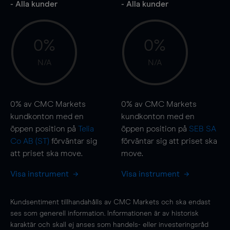
- Alla kunder
- Alla kunder
0%
0%
N/A
N/A
0%
av CMC Markets
0%
av CMC Markets
kundkonton med en
kundkonton med en
öppen position på
Telia
öppen position på
SEB SA
Co AB (ST)
förväntar sig
förväntar sig att priset ska
att priset ska
move
.
move
.
Visa instrument
Visa instrument
Kundsentiment tillhandahålls av CMC Markets och ska endast
ses som generell information. Informationen är av historisk
karaktär och skall ej anses som handels- eller investeringsråd