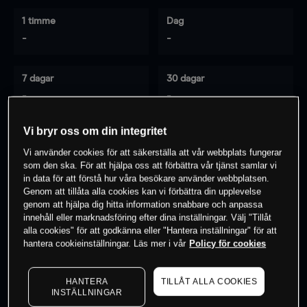
1 timme
Dag
-
-
7 dagar
30 dagar
-
-
Vi bryr oss om din integritet
Vi använder cookies för att säkerställa att vår webbplats fungerar
0
% av kunderna har en
position i detta
som den ska. För att hjälpa oss att förbättra vår tjänst samlar vi
instrument
in data för att förstå hur våra besökare använder webbplatsen.
Genom att tillåta alla cookies kan vi förbättra din upplevelse
genom att hjälpa dig hitta information snabbare och anpassa
innehåll eller marknadsföring efter dina inställningar. Välj "Tillåt
Börja handla
alla cookies" för att godkänna eller "Hantera inställningar" för att
hantera cookieinställningar. Läs mer i vår
Policy för cookies
HANTERA
TILLÅT ALLA COOKIES
INSTÄLLNINGAR