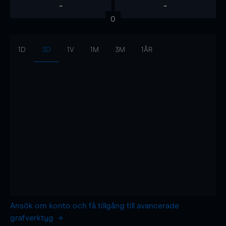
-
-
0
1D
3D
1V
1M
3M
1ÅR
Ansök om konto och få tillgång till avancerade
grafverktyg