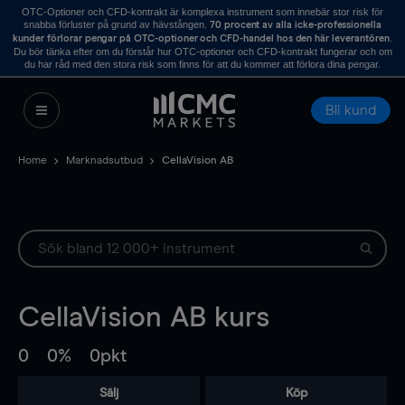
OTC-Optioner och CFD-kontrakt är komplexa instrument som innebär stor risk för
snabba förluster på grund av hävstången.
70 procent av alla icke-professionella
.
kunder förlorar pengar på OTC-optioner och CFD-handel hos den här leverantören
Du bör tänka efter om du förstår hur OTC-optioner och CFD-kontrakt fungerar och om
du har råd med den stora risk som finns för att du kommer att förlora dina pengar.
Bli kund
Home
Marknadsutbud
CellaVision AB
CellaVision AB
kurs
0
0%
0pkt
Sälj
Köp