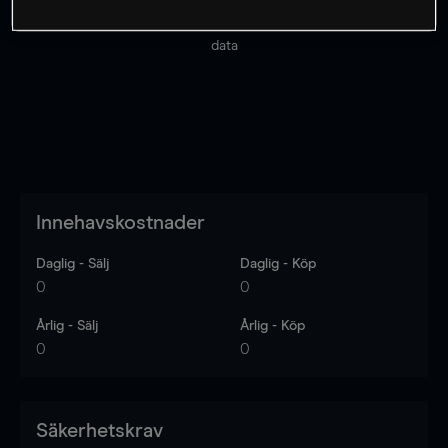
Priserna är endast vägledande.
Logga in
för att se
senaste den marknadsdatan.
Log in
to see latest market
data
Innehavskostnader
Daglig - Sälj
Daglig - Köp
0
0
Årlig - Sälj
Årlig - Köp
0
0
Säkerhetskrav