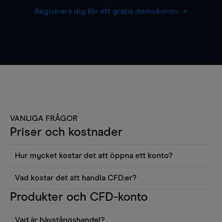
Registrera dig för ett gratis demokonto
VANLIGA FRÅGOR
Priser och kostnader
Hur mycket kostar det att öppna ett konto?
Det finns ingen kostnad för att öppna ett
Vad kostar det att handla CFD:er?
livekonto. Du kan också visa våra priser och
Det är en rad kostnader att tänka på när man
Produkter och CFD-konto
använda sådana verktyg som diagram, Reuters
handlar CFD:er, inkluderat spread,
news eller Morningstars kvantitativa
innehavskostnader (för positioner som hålls öppna
aktierapporter utan kostnad.
Vad är hävstångshandel?