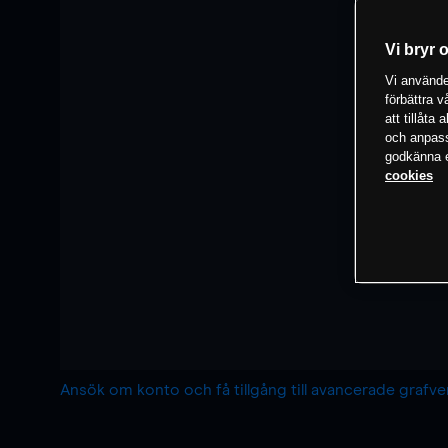
Vi bryr 
Vi använder
förbättra 
att tillåta
och anpassa
godkänna el
cookies
Ansök om konto och få tillgång till avancerade grafv