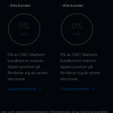
- Alla kunder
- Alla kunder
0%
0%
N/A
N/A
0%
av CMC Markets
0%
av CMC Markets
kundkonton med en
kundkonton med en
öppen position på
öppen position på
förväntar sig att priset
förväntar sig att priset
ska
move
.
ska
move
.
Visa instrument
Visa instrument
es som generell information. Informationen är av historisk karaktär