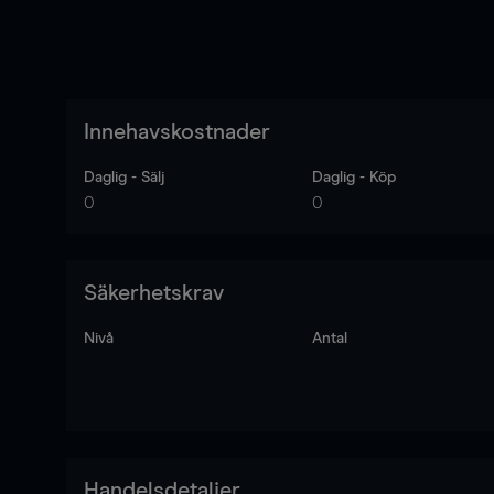
Innehavskostnader
Daglig - Sälj
Daglig - Köp
0
0
Säkerhetskrav
Nivå
Antal
Handelsdetaljer