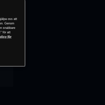
jälpa oss att
tsen. Genom
ion snabbare
" för att
olicy för