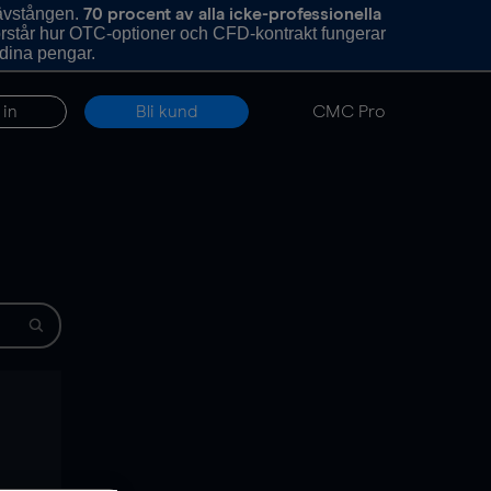
hävstången.
70 procent av alla icke-professionella
förstår hur OTC-optioner och CFD-kontrakt fungerar
 dina pengar.
 in
Bli kund
CMC Pro