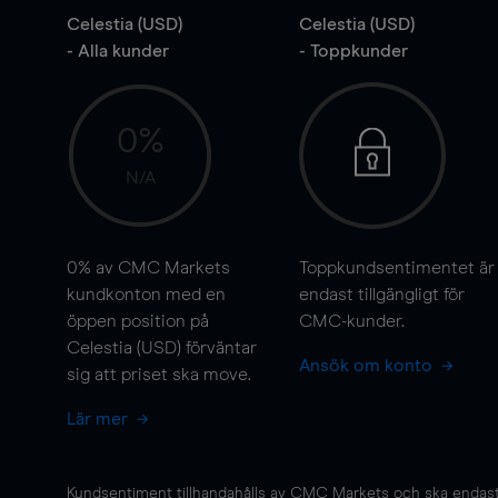
Celestia (USD)
Celestia (USD)
- Alla kunder
- Toppkunder
0%
N/A
0%
av CMC Markets
Toppkundsentimentet är
kundkonton med en
endast tillgängligt för
öppen position på
CMC-kunder.
Celestia (USD) förväntar
Ansök om konto
sig att priset ska
move
.
Lär mer
Kundsentiment tillhandahålls av CMC Markets och ska endast s