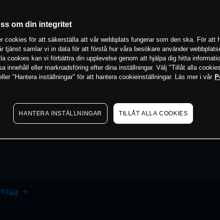
oss om din integritet
 cookies för att säkerställa att vår webbplats fungerar som den ska. För att h
vår tjänst samlar vi in data för att förstå hur våra besökare använder webbpla
 alla cookies kan vi förbättra din upplevelse genom att hjälpa dig hitta informat
 innehåll eller marknadsföring efter dina inställningar. Välj "Tillåt alla cookies
ler "Hantera inställningar" för att hantera cookieinställningar. Läs mer i vår
P
HANTERA INSTÄLLNINGAR
TILLÅT ALLA COOKIES
erktyg