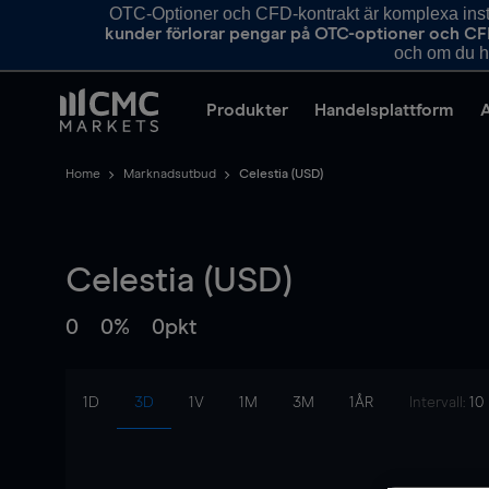
OTC-Optioner och CFD-kontrakt är komplexa instr
kunder förlorar pengar på OTC-optioner och CF
och om du ha
Produkter
Handelsplattform
Home
Marknadsutbud
Celestia (USD)
Celestia (USD)
0
0%
0pkt
1D
3D
1V
1M
3M
1ÅR
Intervall:
10