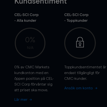
Kundsentiment
CEL-SCI Corp
CEL-SCI Corp
- Alla kunder
- Toppkunder
0%
N/A
0%
av CMC Markets
Toppkundsentimentet är
kundkonton med en
endast tillgängligt för
öppen position på CEL-
CMC-kunder.
SCI Corp förväntar sig
Ansök om konto
att priset ska
move
.
Lär mer