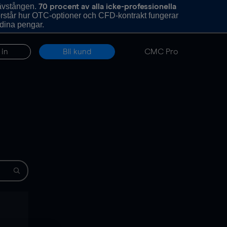
hävstången.
70 procent av alla icke-professionella
förstår hur OTC-optioner och CFD-kontrakt fungerar
 dina pengar.
 in
Bli kund
CMC Pro