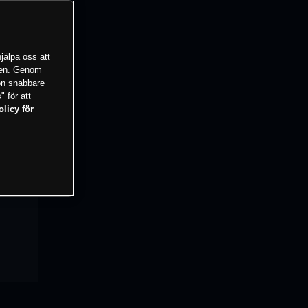
jälpa oss att
tsen. Genom
ion snabbare
" för att
olicy för