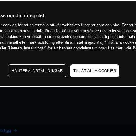
oss om din integritet
 cookies för att säkerställa att vår webbplats fungerar som den ska. För att h
vår tjänst samlar vi in data för att förstå hur våra besökare använder webbpla
 alla cookies kan vi förbättra din upplevelse genom att hjälpa dig hitta informat
 innehåll eller marknadsföring efter dina inställningar. Välj "Tillåt alla cookies
ler "Hantera inställningar" för att hantera cookieinställningar. Läs mer i vår
P
HANTERA INSTÄLLNINGAR
TILLÅT ALLA COOKIES
erktyg