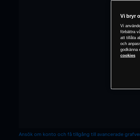
Vi bryr 
Vi använder
förbättra 
att tillåta
och anpassa
godkänna el
cookies
Ansök om konto och få tillgång till avancerade grafv