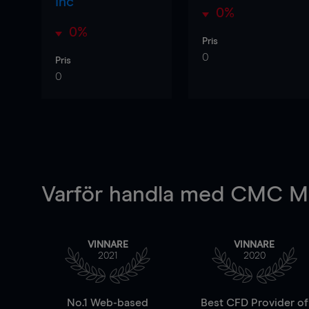
Inc
0%
0%
Pris
0
Pris
0
Varför handla
med CMC Ma
VINNARE
VINNARE
2021
2020
No.1 Web-based
Best CFD Provider of