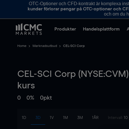
OTC-Optioner och CFD-kontrakt är komplexa instr
kunder förlorar pengar på OTC-optioner och CF
och om du ha
Produkter
Handelsplattform
Home
Marknadsutbud
CEL-SCI Corp
CEL-SCI Corp (NYSE:CVM)
kurs
0
0%
0pkt
1D
3D
1V
1M
3M
1ÅR
Intervall:
10