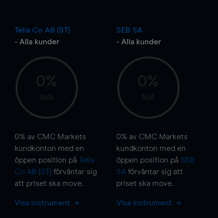
Telia Co AB (ST)
SEB SA
- Alla kunder
- Alla kunder
0%
0%
N/A
N/A
0%
av CMC Markets
0%
av CMC Markets
kundkonton med en
kundkonton med en
öppen position på
Telia
öppen position på
SEB
Co AB (ST)
förväntar sig
SA
förväntar sig att
att priset ska
move
.
priset ska
move
.
Visa instrument
Visa instrument