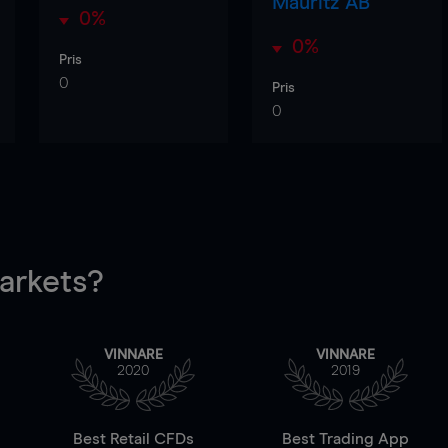
Mauritz AB
0%
0%
Pris
0
Pris
0
rkets?
VINNARE
VINNARE
2020
2019
Best Retail CFDs
Best Trading App