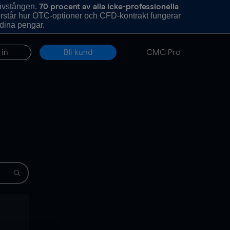
hävstången.
70 procent av alla icke-professionella
förstår hur OTC-optioner och CFD-kontrakt fungerar
 dina pengar.
 in
Bli kund
CMC Pro