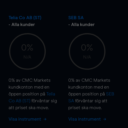
Telia Co AB (ST)
SEB SA
- Alla kunder
- Alla kunder
0%
0%
N/A
N/A
0%
av CMC Markets
0%
av CMC Markets
kundkonton med en
kundkonton med en
öppen position på
Telia
öppen position på
SEB
Co AB (ST)
förväntar sig
SA
förväntar sig att
att priset ska
move
.
priset ska
move
.
Visa instrument
Visa instrument