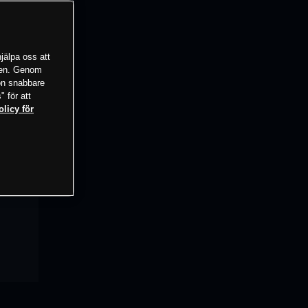
jälpa oss att
tsen. Genom
ion snabbare
" för att
olicy för