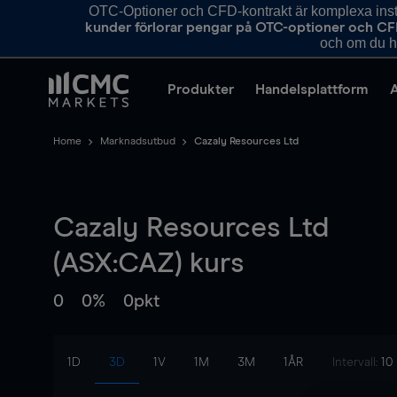
OTC-Optioner och CFD-kontrakt är komplexa instr
kunder förlorar pengar på OTC-optioner och CF
och om du ha
Produkter
Handelsplattform
Home
Marknadsutbud
Cazaly Resources Ltd
Cazaly Resources Ltd
(ASX:CAZ) kurs
0
0%
0pkt
1D
3D
1V
1M
3M
1ÅR
Intervall:
10