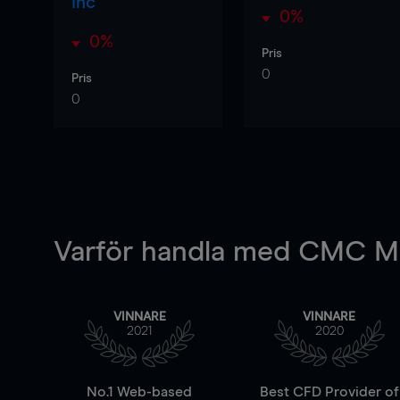
Inc
0%
0%
Pris
0
Pris
0
Varför handla
med CMC Ma
VINNARE
VINNARE
2021
2020
No.1 Web-based
Best CFD Provider of