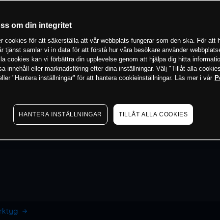
oss om din integritet
 cookies för att säkerställa att vår webbplats fungerar som den ska. För att h
vår tjänst samlar vi in data för att förstå hur våra besökare använder webbpla
 alla cookies kan vi förbättra din upplevelse genom att hjälpa dig hitta informat
 innehåll eller marknadsföring efter dina inställningar. Välj "Tillåt alla cookies
ler "Hantera inställningar" för att hantera cookieinställningar. Läs mer i vår
P
HANTERA INSTÄLLNINGAR
TILLÅT ALLA COOKIES
erktyg