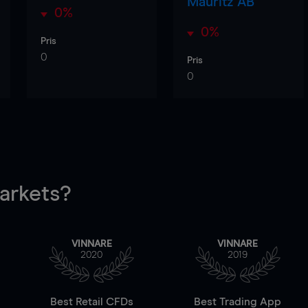
Mauritz AB
0%
0%
Pris
0
Pris
0
rkets?
VINNARE
VINNARE
2020
2019
Best Retail CFDs
Best Trading App