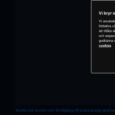
Vi bryr 
Vi använder
förbättra 
att tillåta
och anpassa
godkänna el
cookies
Ansök om konto och få tillgång till avancerade grafv