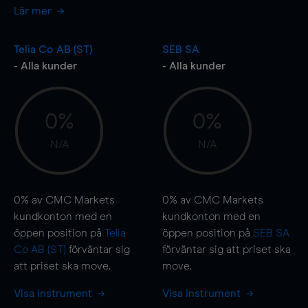
Lär mer
Telia Co AB (ST)
SEB SA
- Alla kunder
- Alla kunder
0%
0%
N/A
N/A
0%
av CMC Markets
0%
av CMC Markets
kundkonton med en
kundkonton med en
öppen position på
Telia
öppen position på
SEB SA
Co AB (ST)
förväntar sig
förväntar sig att priset ska
att priset ska
move
.
move
.
Visa instrument
Visa instrument