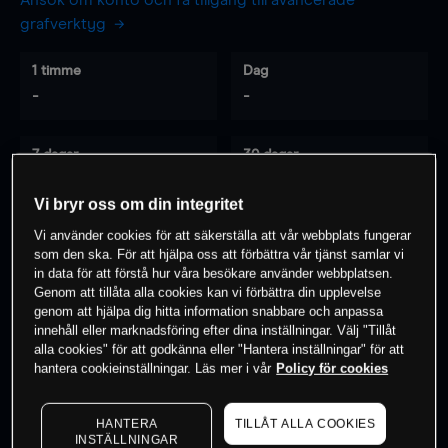
Ansök om konto och få tillgång till avancerade
grafverktyg
1 timme
Dag
-
-
7 dagar
30 dagar
-
-
Vi bryr oss om din integritet
Vi använder cookies för att säkerställa att vår webbplats fungerar
som den ska. För att hjälpa oss att förbättra vår tjänst samlar vi
0
% av kunderna har en
position i detta
in data för att förstå hur våra besökare använder webbplatsen.
instrument
Genom att tillåta alla cookies kan vi förbättra din upplevelse
genom att hjälpa dig hitta information snabbare och anpassa
innehåll eller marknadsföring efter dina inställningar. Välj "Tillåt
alla cookies" för att godkänna eller "Hantera inställningar" för att
Börja handla
hantera cookieinställningar. Läs mer i vår
Policy för cookies
HANTERA
TILLÅT ALLA COOKIES
INSTÄLLNINGAR