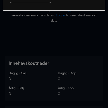
Priserna är endast vägledande.
Logga in
för att se
senaste den marknadsdatan.
Log in
to see latest market
data
Innehavskostnader
Daglig - Sälj
Daglig - Köp
0
0
Årlig - Sälj
Årlig - Köp
0
0