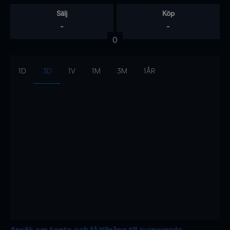
Sälj
Köp
-
-
0
1D
3D
1V
1M
3M
1ÅR