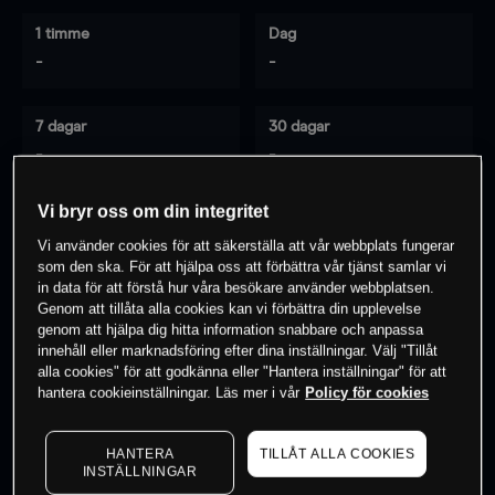
1 timme
Dag
-
-
7 dagar
30 dagar
-
-
Vi bryr oss om din integritet
Vi använder cookies för att säkerställa att vår webbplats fungerar
0
% av kunderna har en
position i detta
som den ska. För att hjälpa oss att förbättra vår tjänst samlar vi
instrument
in data för att förstå hur våra besökare använder webbplatsen.
Genom att tillåta alla cookies kan vi förbättra din upplevelse
genom att hjälpa dig hitta information snabbare och anpassa
innehåll eller marknadsföring efter dina inställningar. Välj "Tillåt
Börja handla
alla cookies" för att godkänna eller "Hantera inställningar" för att
hantera cookieinställningar. Läs mer i vår
Policy för cookies
HANTERA
TILLÅT ALLA COOKIES
INSTÄLLNINGAR