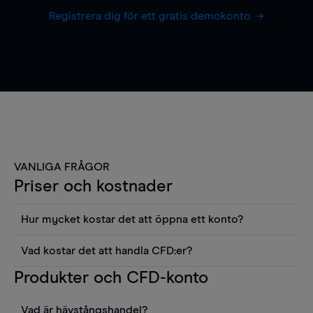
Registrera dig för ett gratis demokonto
VANLIGA FRÅGOR
Priser och kostnader
Hur mycket kostar det att öppna ett konto?
Det finns ingen kostnad för att öppna ett
Vad kostar det att handla CFD:er?
livekonto. Du kan också visa våra priser och
Det är en rad kostnader att tänka på när man
Produkter och CFD-konto
använda sådana verktyg som diagram, Reuters
handlar CFD:er, inkluderat spread,
news eller Morningstars kvantitativa
innehavskostnader (för positioner som hålls öppna
aktierapporter utan kostnad.
Vad är hävstångshandel?