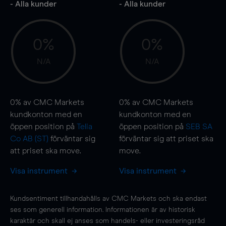
- Alla kunder
- Alla kunder
0%
0%
N/A
N/A
0%
av CMC Markets
0%
av CMC Markets
kundkonton med en
kundkonton med en
öppen position på
Telia
öppen position på
SEB SA
Co AB (ST)
förväntar sig
förväntar sig att priset ska
att priset ska
move
.
move
.
Visa instrument
Visa instrument
Kundsentiment tillhandahålls av CMC Markets och ska endast
ses som generell information. Informationen är av historisk
karaktär och skall ej anses som handels- eller investeringsråd