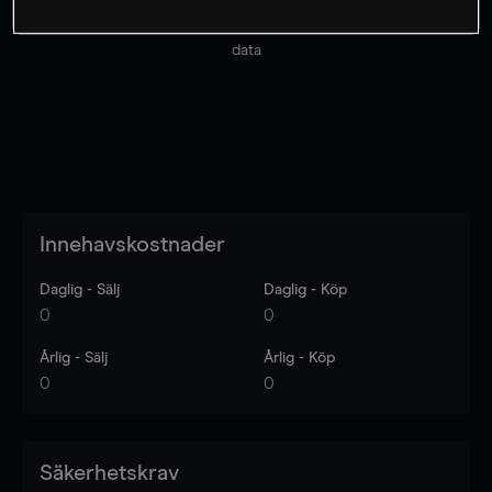
Priserna är endast vägledande.
Logga in
för att se
senaste den marknadsdatan.
Log in
to see latest market
data
Innehavskostnader
Daglig - Sälj
Daglig - Köp
0
0
Årlig - Sälj
Årlig - Köp
0
0
Säkerhetskrav