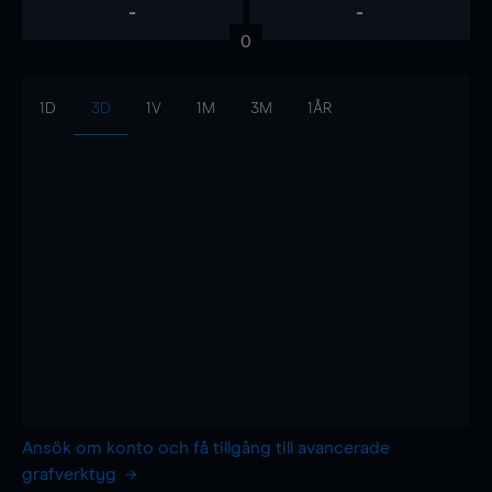
-
-
0
1D
3D
1V
1M
3M
1ÅR
Ansök om konto och få tillgång till avancerade
grafverktyg