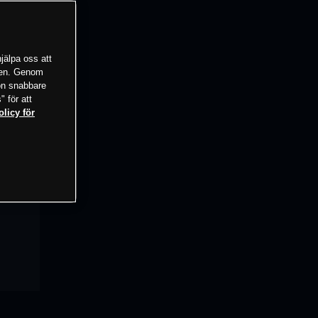
jälpa oss att
tsen. Genom
ion snabbare
" för att
olicy för