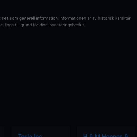
es som generell information. Informationen är av historisk karaktär
 ligga till grund för dina investeringsbeslut.
Tesla Inc
H & M Hennes &