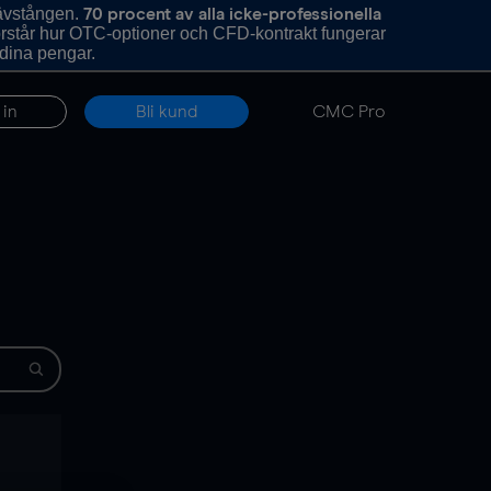
hävstången.
70 procent av alla icke-professionella
förstår hur OTC-optioner och CFD-kontrakt fungerar
 dina pengar.
 in
Bli kund
CMC Pro