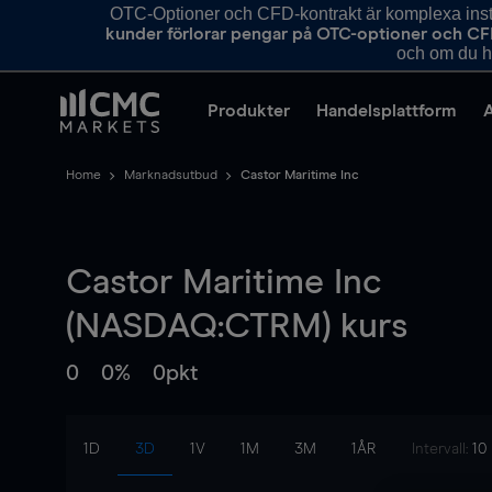
OTC-Optioner och CFD-kontrakt är komplexa instr
kunder förlorar pengar på OTC-optioner och CF
och om du ha
Produkter
Handelsplattform
Home
Marknadsutbud
Castor Maritime Inc
Castor Maritime Inc
(NASDAQ:CTRM) kurs
0
0%
0pkt
1D
3D
1V
1M
3M
1ÅR
Intervall:
10