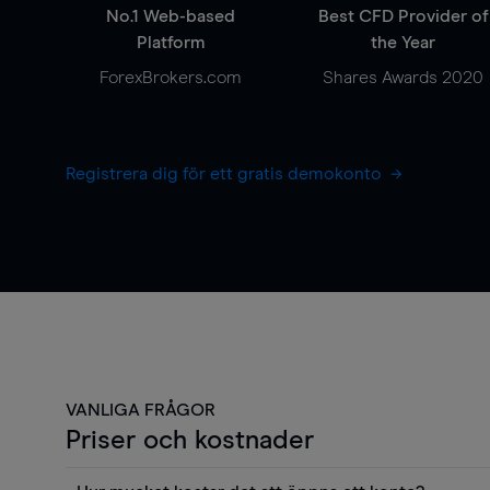
No.1 Web-based
Best CFD Provider of
Platform
the Year
ForexBrokers.com
Shares Awards 2020
Registrera dig för ett gratis demokonto
VANLIGA FRÅGOR
Priser och kostnader