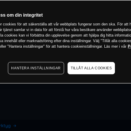
oss om din integritet
 cookies för att säkerställa att vår webbplats fungerar som den ska. För att h
vår tjänst samlar vi in data för att förstå hur våra besökare använder webbpla
 alla cookies kan vi förbättra din upplevelse genom att hjälpa dig hitta informat
 innehåll eller marknadsföring efter dina inställningar. Välj "Tillåt alla cookies
ler "Hantera inställningar" för att hantera cookieinställningar. Läs mer i vår
P
HANTERA INSTÄLLNINGAR
TILLÅT ALLA COOKIES
erktyg