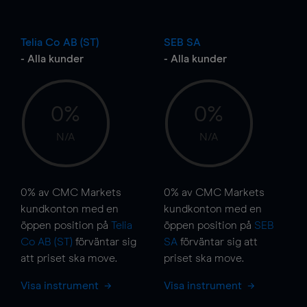
Telia Co AB (ST)
SEB SA
- Alla kunder
- Alla kunder
0%
0%
N/A
N/A
0%
av CMC Markets
0%
av CMC Markets
kundkonton med en
kundkonton med en
öppen position på
Telia
öppen position på
SEB
Co AB (ST)
förväntar sig
SA
förväntar sig att
att priset ska
move
.
priset ska
move
.
Visa instrument
Visa instrument