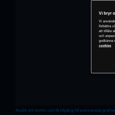
Vi bryr 
Vi använder
förbättra 
att tillåta
och anpassa
godkänna el
cookies
Ansök om konto och få tillgång till avancerade grafv