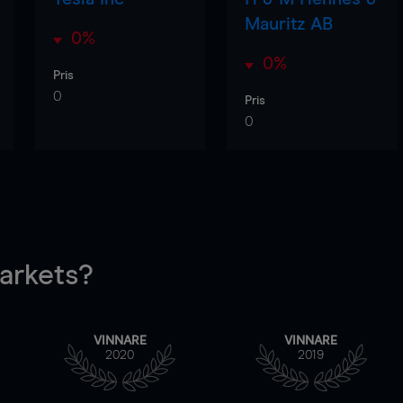
Mauritz AB
0%
0%
Pris
0
Pris
0
rkets?
VINNARE
VINNARE
2020
2019